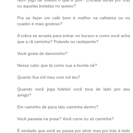
Num jogo de futebol o que é pior? Entrada duras por trás
ou aquelas boladas no queixo?
Pra se fazer um café bom é melhor na cafeteira ou no
cuador é mais gostoso?
A cobra se arrasta para entrar no buraco e como você acha
que a rã caminha? Pulando ou rastejando?
Você gosta de danoninho?
Nesse calor que tá como sua a bunda né?
Quanto fica mil meu com mil teu?
Quando você joga futebol você toca de lado pro seu
amigo?
Em caminho de paca tatu caminha dentro?
Você passeia na praia? Você corre ou só caminha?
É verdade que você se passa por sério mas por trás é todo