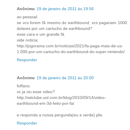
Anônimo
19 de janeiro de 2011 às 19:56
ao pessoal:
se vcs forem fã mesmo do earthbound, vcs pagariam 1000
dolares por um cartucho de earthbound?
esse cara e um grande fâ.
vide noticia:
http://jogorama.com.br/noticias/2021/fa-paga-mais-de-us-
1.000-por-um-cartucho-do-earthbound-do-super-nintendo/
Responder
Anônimo
19 de janeiro de 2011 às 20:00
foffano:
vc ja viu esse video?
http://wiiclube.uol.com.br/blog/2010/09/14/video-
earthbound-em-3d-feito-por-fa/
e responda a nossa pergunda(eu e verde) plis.
Responder