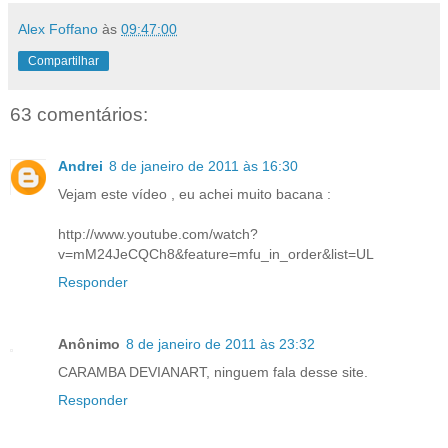
Alex Foffano
às
09:47:00
Compartilhar
63 comentários:
Andrei
8 de janeiro de 2011 às 16:30
Vejam este vídeo , eu achei muito bacana :
http://www.youtube.com/watch?
v=mM24JeCQCh8&feature=mfu_in_order&list=UL
Responder
Anônimo
8 de janeiro de 2011 às 23:32
CARAMBA DEVIANART, ninguem fala desse site.
Responder