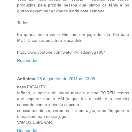
produzida pela própria pessoa que pintou os tênis e os
outros devem ser enviados ainda esta semana.
Todos:
Eu queria muito ver o Flint em um jogo de luta. Ele bate
MUITO com aquela tora louca dele!
http://www.youtube.com/watch?v=sdzek5gT854
Responder
Anônimo
28 de janeiro de 2011 às 23:05
ness FATALITY.
foffano, a noticia do mano mariola e boa POREM temos
que esperar que a HAL(a que fez o ssbb e o mother)
concorde com a ideia da capcom.
se isso acontecer, veremos flint em ação, e os fãs querem
o masked man nesse jogo.
VAMOS ESPERAR.
Responder