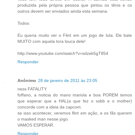
produzida pela própria pessoa que pintou os tênis e os
outros devem ser enviados ainda esta semana.
Todos:
Eu queria muito ver o Flint em um jogo de luta. Ele bate
MUITO com aquela tora louca dele!
http://www.youtube.com/watch?v=sdzek5gT854
Responder
Anônimo
28 de janeiro de 2011 às 23:05
ness FATALITY.
foffano, a noticia do mano mariola e boa POREM temos
que esperar que a HAL(a que fez o ssbb e o mother)
concorde com a ideia da capcom.
se isso acontecer, veremos flint em ação, e os fãs querem
o masked man nesse jogo.
VAMOS ESPERAR.
Responder