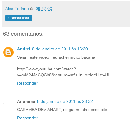
Alex Foffano
às
09:47:00
Compartilhar
63 comentários:
Andrei
8 de janeiro de 2011 às 16:30
Vejam este vídeo , eu achei muito bacana :
http://www.youtube.com/watch?
v=mM24JeCQCh8&feature=mfu_in_order&list=UL
Responder
Anônimo
8 de janeiro de 2011 às 23:32
CARAMBA DEVIANART, ninguem fala desse site.
Responder