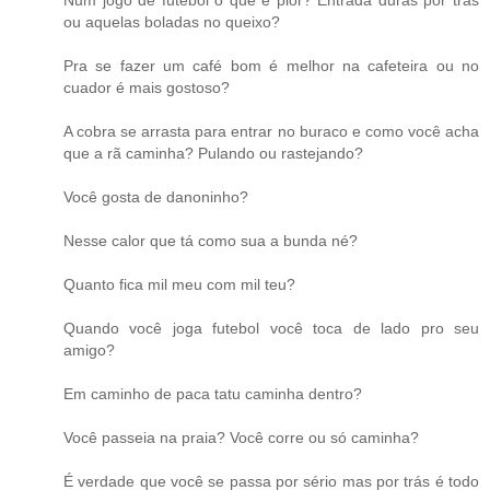
Num jogo de futebol o que é pior? Entrada duras por trás
ou aquelas boladas no queixo?
Pra se fazer um café bom é melhor na cafeteira ou no
cuador é mais gostoso?
A cobra se arrasta para entrar no buraco e como você acha
que a rã caminha? Pulando ou rastejando?
Você gosta de danoninho?
Nesse calor que tá como sua a bunda né?
Quanto fica mil meu com mil teu?
Quando você joga futebol você toca de lado pro seu
amigo?
Em caminho de paca tatu caminha dentro?
Você passeia na praia? Você corre ou só caminha?
É verdade que você se passa por sério mas por trás é todo