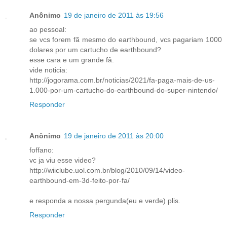
Anônimo
19 de janeiro de 2011 às 19:56
ao pessoal:
se vcs forem fã mesmo do earthbound, vcs pagariam 1000
dolares por um cartucho de earthbound?
esse cara e um grande fâ.
vide noticia:
http://jogorama.com.br/noticias/2021/fa-paga-mais-de-us-
1.000-por-um-cartucho-do-earthbound-do-super-nintendo/
Responder
Anônimo
19 de janeiro de 2011 às 20:00
foffano:
vc ja viu esse video?
http://wiiclube.uol.com.br/blog/2010/09/14/video-
earthbound-em-3d-feito-por-fa/
e responda a nossa pergunda(eu e verde) plis.
Responder