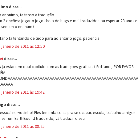
imo disse...
 anonimo, ta tenso a tradução.
m 2 opções: jogar o jogo cheio de bugs e mal traduzidos ou esperar 23 anos e
r sem erro nenhum?
fano ta tentando de tudo para adiantar o jogo. paciencia.
 janeiro de 2011 às 12:50
ei
disse...
 ja estao em qual capitulo com as traduçoes gráficas? Foffano , POR FAVOR
UÉM
PONDAAAAAAAAAAAAAAAAAAAAAAAAAAAAAAAAAAAAAAAAAAAAAAAAAAAA
AAAAAA
 janeiro de 2011 às 19:42
go disse...
pessoal nervosinho! Eles tem mta coisa pra se ocupar, escola, trabalho amigos.
iser um EarthBound traduzido, vá traduzir o seu.
 janeiro de 2011 às 08:25