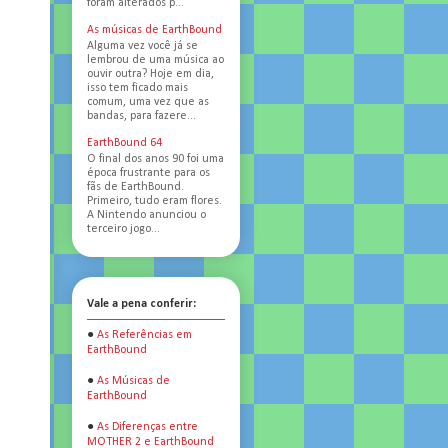
foram alterados p...
As músicas de EarthBound
Alguma vez você já se
lembrou de uma música ao
ouvir outra? Hoje em dia,
isso tem ficado mais
comum, uma vez que as
bandas, para fazere...
EarthBound 64
O final dos anos 90 foi uma
época frustrante para os
fãs de EarthBound.
Primeiro, tudo eram flores.
A Nintendo anunciou o
terceiro jogo...
Vale a pena conferir:
●
As Referências em
EarthBound
●
As Músicas de
EarthBound
●
As Diferenças entre
MOTHER 2 e EarthBound