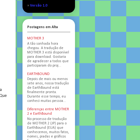
»
Versão 1.0
Postagens em Alta
MOTHER 3
A tão sonhada hora
chegou. A tradução de
MOTHER 3 está disponível
para download. Gostaria
de agradecer a todos que
participaram do proj...
EARTHBOUND
Depois de mais ou menos
sete anos, nossa tradução
de EarthBound está
ra
finalmente pronta.
 Que
Durante esse tempo, eu
conheci muitas pessoa...
Diferenças entre MOTHER
2 e EarthBound
No processo de tradução
de MOTHER 2 (JP) para o
EarthBound (EUA) que
conhecemos, muitos fatos,
nomes, piadas e gráficos