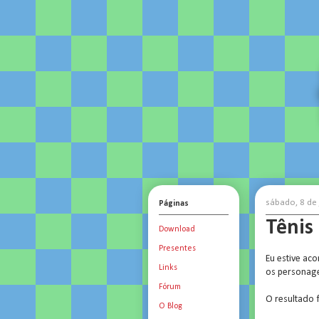
sábado, 8 de
Páginas
Tênis
Download
Presentes
Eu estive ac
Links
os personag
Fórum
O resultado 
O Blog