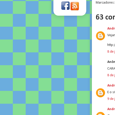
Marcadores
63 co
Andr
Vejam
http
8 de 
Anôn
CARA
8 de 
Andr
E o s
9 de 
Andr