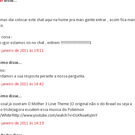
ei
disse...
:
 mas dai colocar este chat aqui na home pra mais gente entrar , assim fica mai
co.
 coisa :
o igor estamos on no chat , entrem !!!!!!!!!!!!!!!!!!!!!!!!1
 janeiro de 2011 às 19:11
imo disse...
ano:
rdamos a sua resposta perante a nossa pergunta.
 janeiro de 2011 às 14:42
imo disse...
ssoal já ouviram O Mother 3 Love Theme (O original não o do Brawl ou seja a
ão triste)agora escutem essa musica do Pokémon
k/White!http://www.youtube.com/watch?v=DzKRuwKyJmY
 janeiro de 2011 às 14:19