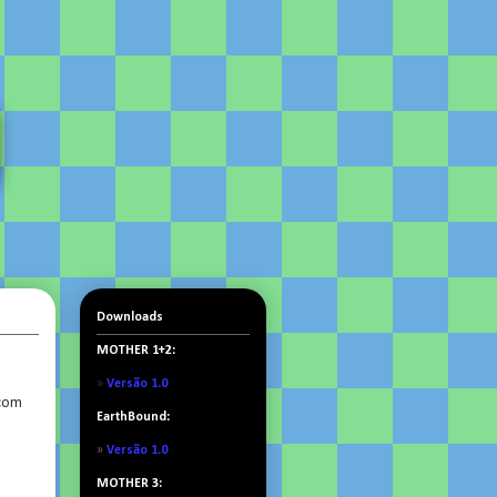
Downloads
MOTHER 1+2:
»
Versão 1.0
 com
EarthBound:
»
Versão 1.0
MOTHER 3: