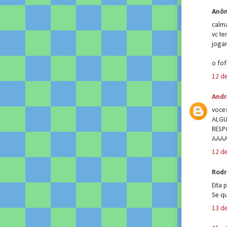
Anôn
calma
vc te
joga
o fof
12 de
Andr
voces
ALG
RES
AAA
12 de
Rodri
Eita 
Se qu
13 de