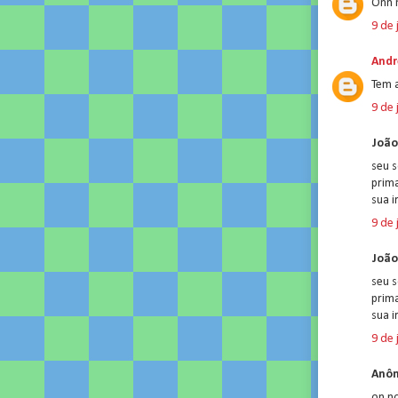
Onn n
9 de 
Andr
Tem 
9 de 
João
seu 
prim
sua i
9 de 
João
seu 
prim
sua i
9 de 
Anôn
on no