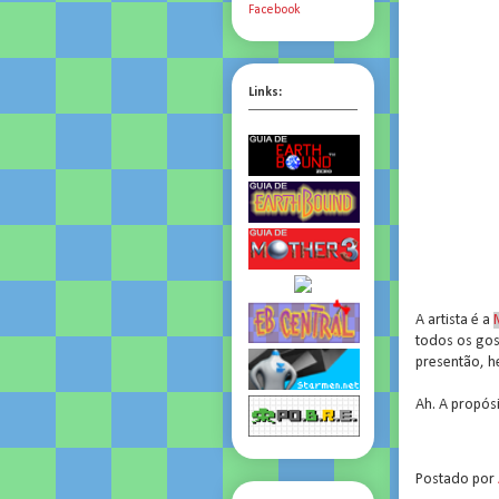
Facebook
Links:
A artista é a
todos os gos
presentão, h
Ah. A propósi
.
Postado por