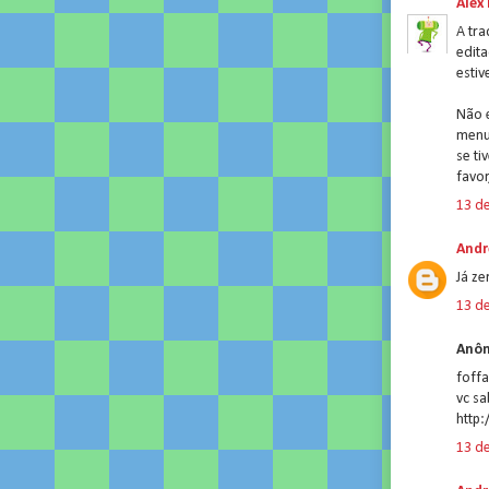
Alex
A tra
edita
estiv
Não é
menus
se t
favor
13 de
Andr
Já ze
13 de
Anôn
foff
vc sa
http
13 de