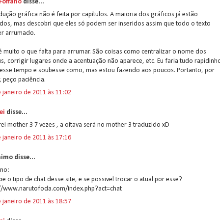
 Foffano
disse...
dução gráfica não é feita por capítulos. A maioria dos gráficos já estão
dos, mas descobri que eles só podem ser inseridos assim que todo o texto
er arrumado.
 muito o que falta para arrumar. São coisas como centralizar o nome dos
, corrigir lugares onde a acentuação não aparece, etc. Eu faria tudo rapidinh
ivesse tempo e soubesse como, mas estou fazendo aos poucos. Portanto, por
, peço paciência.
 janeiro de 2011 às 11:02
ei
disse...
rei mother 3 7 vezes , a oitava será no mother 3 traduzido xD
 janeiro de 2011 às 17:16
imo disse...
ano:
be o tipo de chat desse site, e se possivel trocar o atual por esse?
://www.narutofoda.com/index.php?act=chat
 janeiro de 2011 às 18:57