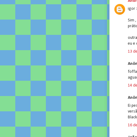
Andr
igor 
Sim ,
práti
outra
eu e 
13 de
Anôn
foff
agua
14 de
Anôn
Ei pe
vers
Blac
16 de