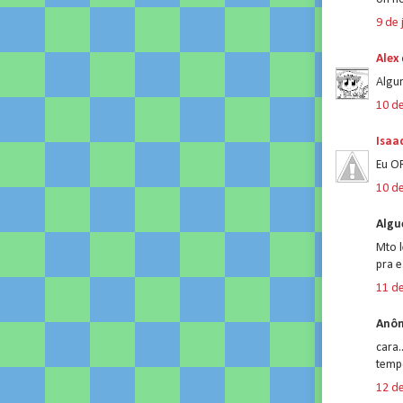
9 de 
Alex
Algu
10 de
Isaa
Eu O
10 de
Algu
Mto l
pra e
11 de
Anôn
cara.
temp
12 de