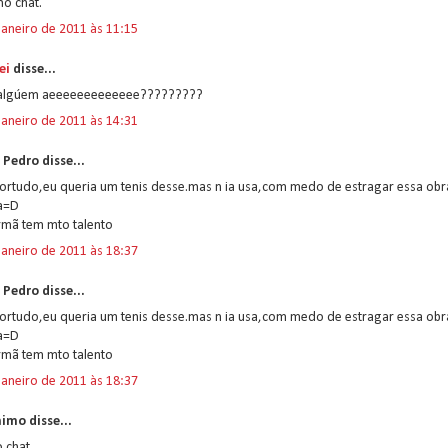
o chat.
janeiro de 2011 às 11:15
ei
disse...
algúem aeeeeeeeeeeeee?????????
janeiro de 2011 às 14:31
 Pedro disse...
sortudo,eu queria um tenis desse.mas n ia usa,com medo de estragar essa obr
a=D
rmã tem mto talento
janeiro de 2011 às 18:37
 Pedro disse...
sortudo,eu queria um tenis desse.mas n ia usa,com medo de estragar essa obr
a=D
rmã tem mto talento
janeiro de 2011 às 18:37
imo disse...
 chat