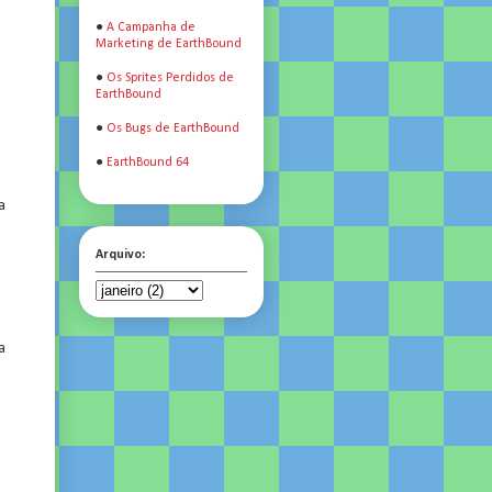
●
A Campanha de
Marketing de EarthBound
●
Os Sprites Perdidos de
EarthBound
●
Os Bugs de EarthBound
●
EarthBound 64
a
Arquivo:
a