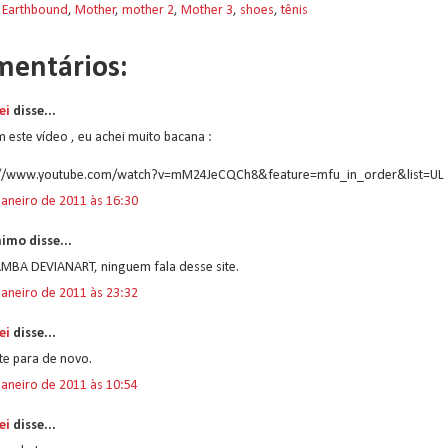
:
Earthbound
,
Mother
,
mother 2
,
Mother 3
,
shoes
,
tênis
mentários:
ei
disse...
 este vídeo , eu achei muito bacana :
://www.youtube.com/watch?v=mM24JeCQCh8&feature=mfu_in_order&list=UL
janeiro de 2011 às 16:30
imo disse...
MBA DEVIANART, ninguem fala desse site.
janeiro de 2011 às 23:32
ei
disse...
ite para de novo.
janeiro de 2011 às 10:54
ei
disse...