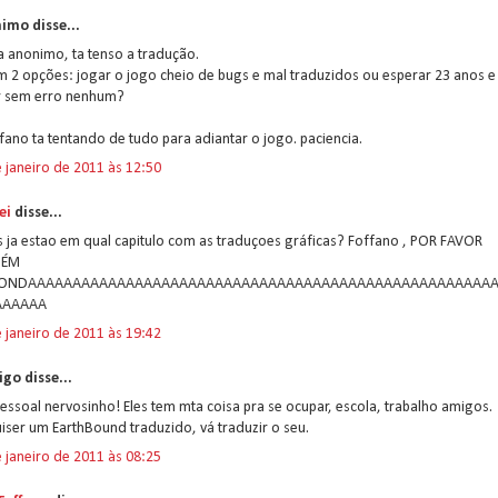
imo disse...
 anonimo, ta tenso a tradução.
m 2 opções: jogar o jogo cheio de bugs e mal traduzidos ou esperar 23 anos e
r sem erro nenhum?
fano ta tentando de tudo para adiantar o jogo. paciencia.
 janeiro de 2011 às 12:50
ei
disse...
 ja estao em qual capitulo com as traduçoes gráficas? Foffano , POR FAVOR
UÉM
PONDAAAAAAAAAAAAAAAAAAAAAAAAAAAAAAAAAAAAAAAAAAAAAAAAAAAA
AAAAAA
 janeiro de 2011 às 19:42
go disse...
pessoal nervosinho! Eles tem mta coisa pra se ocupar, escola, trabalho amigos.
iser um EarthBound traduzido, vá traduzir o seu.
 janeiro de 2011 às 08:25