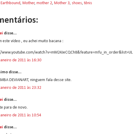
:
Earthbound
,
Mother
,
mother 2
,
Mother 3
,
shoes
,
tênis
mentários:
ei
disse...
 este vídeo , eu achei muito bacana :
://www.youtube.com/watch?v=mM24JeCQCh8&feature=mfu_in_order&list=UL
janeiro de 2011 às 16:30
imo disse...
MBA DEVIANART, ninguem fala desse site.
janeiro de 2011 às 23:32
ei
disse...
ite para de novo.
janeiro de 2011 às 10:54
ei
disse...