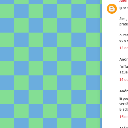
Andr
igor 
Sim ,
práti
outra
eu e 
13 de
Anôn
foff
agua
14 de
Anôn
Ei pe
vers
Blac
16 de