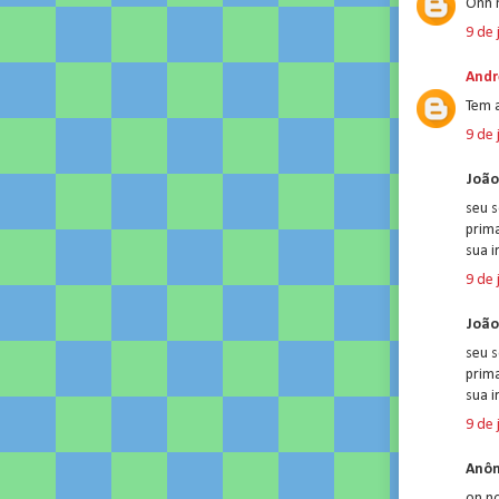
Onn n
9 de 
Andr
Tem 
9 de 
João
seu 
prim
sua i
9 de 
João
seu 
prim
sua i
9 de 
Anôn
on no