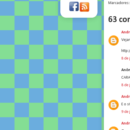
Marcadores
63 co
Andr
Vejam
http
8 de 
Anôn
CARA
8 de 
Andr
E o s
9 de 
Andr