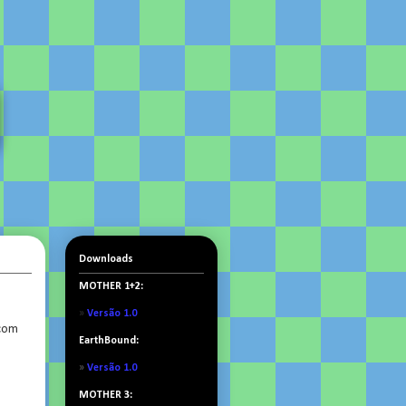
Downloads
MOTHER 1+2:
»
Versão 1.0
 com
EarthBound:
»
Versão 1.0
MOTHER 3: