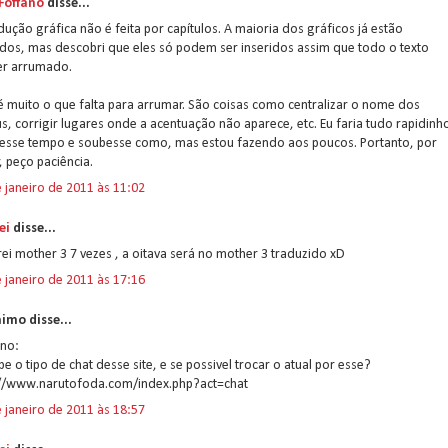
 Foffano
disse...
dução gráfica não é feita por capítulos. A maioria dos gráficos já estão
dos, mas descobri que eles só podem ser inseridos assim que todo o texto
er arrumado.
 muito o que falta para arrumar. São coisas como centralizar o nome dos
, corrigir lugares onde a acentuação não aparece, etc. Eu faria tudo rapidinh
ivesse tempo e soubesse como, mas estou fazendo aos poucos. Portanto, por
, peço paciência.
 janeiro de 2011 às 11:02
ei
disse...
rei mother 3 7 vezes , a oitava será no mother 3 traduzido xD
 janeiro de 2011 às 17:16
imo disse...
ano:
be o tipo de chat desse site, e se possivel trocar o atual por esse?
://www.narutofoda.com/index.php?act=chat
 janeiro de 2011 às 18:57