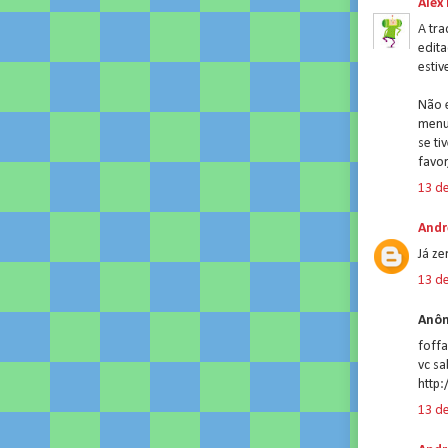
Alex
A tra
edita
estiv
Não é
menus
se t
favor
13 de
Andr
Já ze
13 de
Anôn
foff
vc sa
http
13 de