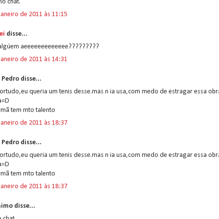
o chat.
janeiro de 2011 às 11:15
ei
disse...
algúem aeeeeeeeeeeeee?????????
janeiro de 2011 às 14:31
 Pedro disse...
sortudo,eu queria um tenis desse.mas n ia usa,com medo de estragar essa obr
a=D
rmã tem mto talento
janeiro de 2011 às 18:37
 Pedro disse...
sortudo,eu queria um tenis desse.mas n ia usa,com medo de estragar essa obr
a=D
rmã tem mto talento
janeiro de 2011 às 18:37
imo disse...
 chat