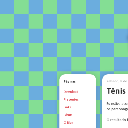
sábado, 8 de
Páginas
Tênis
Download
Presentes
Eu estive ac
Links
os personag
Fórum
O resultado 
O Blog