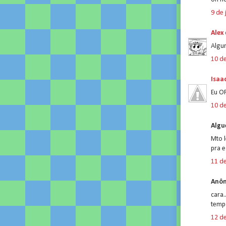
9 de 
Alex
Algu
10 de
Isaa
Eu O
10 de
Algu
Mto l
pra e
11 de
Anôn
cara.
temp
12 de