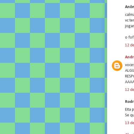
Anôn
calma
vc te
joga
o fof
12 de
Andr
voces
ALG
RES
AAA
12 de
Rodri
Eita 
Se qu
13 de