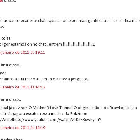
ei
disse...
:
 mas dai colocar este chat aqui na home pra mais gente entrar , assim fica mai
co.
 coisa :
o igor estamos on no chat , entrem !!!!!!!!!!!!!!!!!!!!!!!!1
 janeiro de 2011 às 19:11
imo disse...
ano:
rdamos a sua resposta perante a nossa pergunta.
 janeiro de 2011 às 14:42
imo disse...
ssoal já ouviram O Mother 3 Love Theme (O original não o do Brawl ou seja a
ão triste)agora escutem essa musica do Pokémon
k/White!http://www.youtube.com/watch?v=DzKRuwKyJmY
 janeiro de 2011 às 14:19