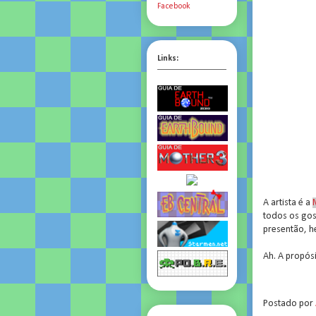
Facebook
Links:
A artista é a
todos os gos
presentão, h
Ah. A propósi
.
Postado por