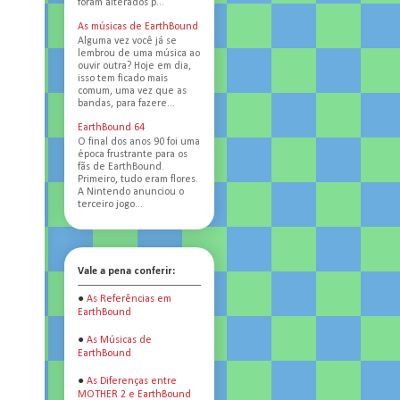
foram alterados p...
As músicas de EarthBound
Alguma vez você já se
lembrou de uma música ao
ouvir outra? Hoje em dia,
isso tem ficado mais
comum, uma vez que as
bandas, para fazere...
EarthBound 64
O final dos anos 90 foi uma
época frustrante para os
fãs de EarthBound.
Primeiro, tudo eram flores.
A Nintendo anunciou o
terceiro jogo...
Vale a pena conferir:
●
As Referências em
EarthBound
●
As Músicas de
EarthBound
●
As Diferenças entre
MOTHER 2 e EarthBound