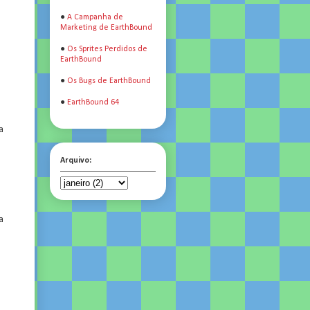
●
A Campanha de
Marketing de EarthBound
●
Os Sprites Perdidos de
EarthBound
●
Os Bugs de EarthBound
●
EarthBound 64
a
Arquivo:
a