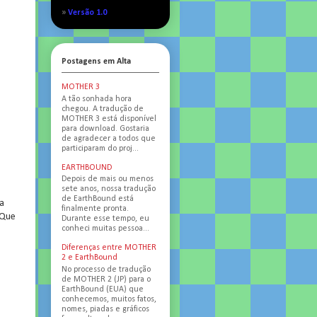
»
Versão 1.0
Postagens em Alta
MOTHER 3
A tão sonhada hora
chegou. A tradução de
MOTHER 3 está disponível
para download. Gostaria
de agradecer a todos que
participaram do proj...
EARTHBOUND
Depois de mais ou menos
sete anos, nossa tradução
de EarthBound está
ra
finalmente pronta.
 Que
Durante esse tempo, eu
conheci muitas pessoa...
Diferenças entre MOTHER
2 e EarthBound
No processo de tradução
de MOTHER 2 (JP) para o
EarthBound (EUA) que
conhecemos, muitos fatos,
nomes, piadas e gráficos