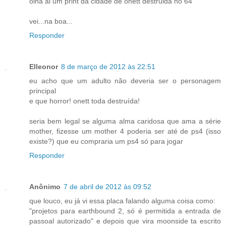
olha ai um print da cidade de onett destruida no 64
vei...na boa...
Responder
Elleonor
8 de março de 2012 às 22:51
eu acho que um adulto não deveria ser o personagem
principal
e que horror! onett toda destruída!
seria bem legal se alguma alma caridosa que ama a série
mother, fizesse um mother 4 poderia ser até de ps4 (isso
existe?) que eu compraria um ps4 só para jogar
Responder
Anônimo
7 de abril de 2012 às 09:52
que louco, eu já vi essa placa falando alguma coisa como:
"projetos para earthbound 2, só é permitida a entrada de
passoal autorizado" e depois que vira moonside ta escrito