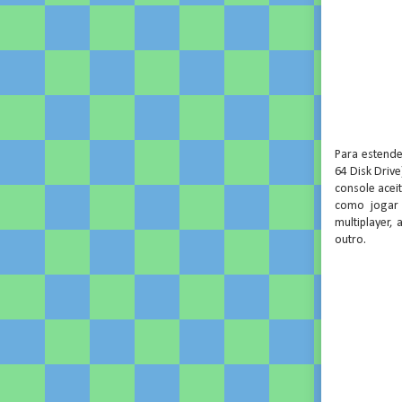
Para estende
64 Disk Driv
console acei
como jogar 
multiplayer,
outro.