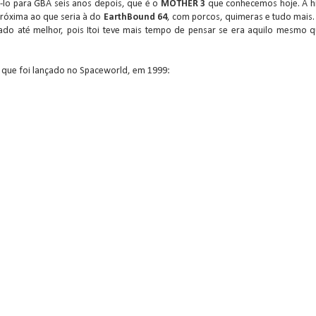
ê-lo para GBA seis anos depois, que é o
MOTHER 3
que conhecemos hoje. A hi
róxima ao que seria à do
EarthBound 64
, com porcos, quimeras e tudo mais. 
cado até melhor, pois Itoi teve mais tempo de pensar se era aquilo mesmo q
 que foi lançado no Spaceworld, em 1999: