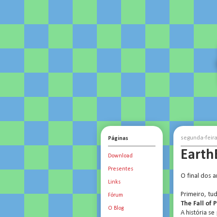
segunda-feir
Páginas
Earth
Download
Presentes
O final dos 
Links
Primeiro, tu
Fórum
The Fall of 
O Blog
A história s