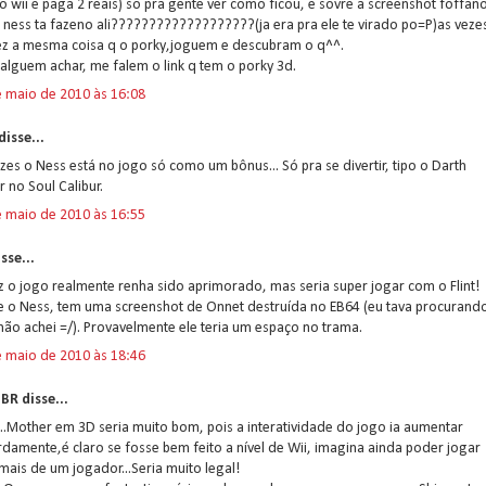
o wii e paga 2 reais) so pra gente ver como ficou, e sovre a screenshot foffan
 ness ta fazeno ali???????????????????(ja era pra ele te virado po=P)as veze
fez a mesma coisa q o porky,joguem e descubram o q^^.
 alguem achar, me falem o link q tem o porky 3d.
e maio de 2010 às 16:08
disse...
zes o Ness está no jogo só como um bônus... Só pra se divertir, tipo o Darth
 no Soul Calibur.
e maio de 2010 às 16:55
sse...
z o jogo realmente renha sido aprimorado, mas seria super jogar com o Flint!
e o Ness, tem uma screenshot de Onnet destruída no EB64 (eu tava procurand
ão achei =/). Provavelmente ele teria um espaço no trama.
e maio de 2010 às 18:46
BR disse...
.Mother em 3D seria muito bom, pois a interatividade do jogo ia aumentar
damente,é claro se fosse bem feito a nível de Wii, imagina ainda poder jogar
ais de um jogador...Seria muito legal!