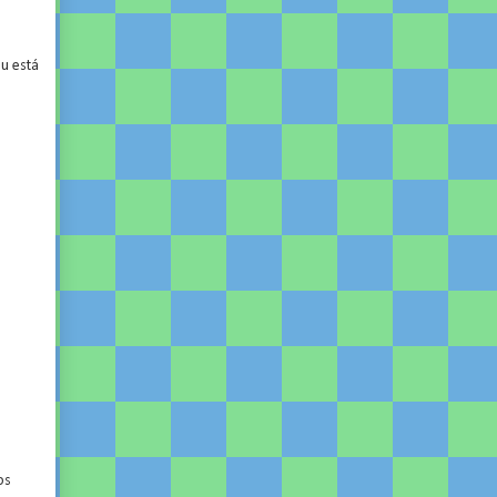
u está
os