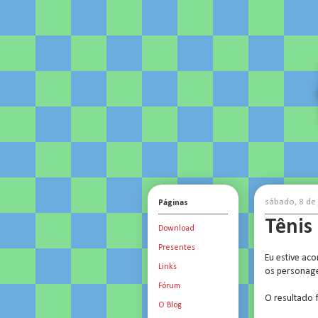
sábado, 8 de
Páginas
Tênis
Download
Presentes
Eu estive ac
Links
os personag
Fórum
O resultado 
O Blog