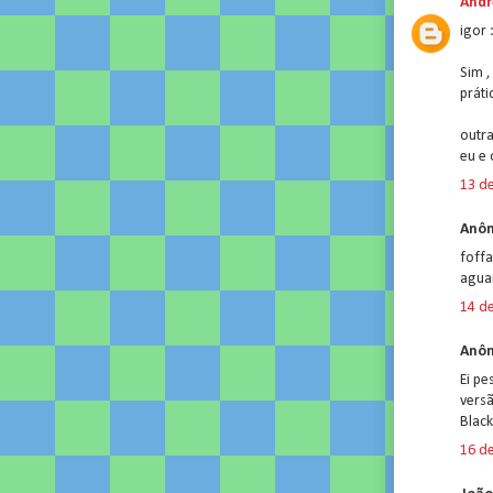
Andr
igor 
Sim ,
práti
outra
eu e 
13 de
Anôn
foff
agua
14 de
Anôn
Ei pe
vers
Blac
16 de