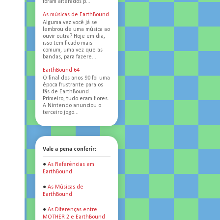
foram alterados p...
As músicas de EarthBound
Alguma vez você já se
lembrou de uma música ao
ouvir outra? Hoje em dia,
isso tem ficado mais
comum, uma vez que as
bandas, para fazere...
EarthBound 64
O final dos anos 90 foi uma
época frustrante para os
fãs de EarthBound.
Primeiro, tudo eram flores.
A Nintendo anunciou o
terceiro jogo...
Vale a pena conferir:
●
As Referências em
EarthBound
●
As Músicas de
EarthBound
●
As Diferenças entre
MOTHER 2 e EarthBound