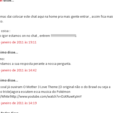
ei
disse...
:
 mas dai colocar este chat aqui na home pra mais gente entrar , assim fica mai
co.
 coisa :
o igor estamos on no chat , entrem !!!!!!!!!!!!!!!!!!!!!!!!1
 janeiro de 2011 às 19:11
imo disse...
ano:
rdamos a sua resposta perante a nossa pergunta.
 janeiro de 2011 às 14:42
imo disse...
ssoal já ouviram O Mother 3 Love Theme (O original não o do Brawl ou seja a
ão triste)agora escutem essa musica do Pokémon
k/White!http://www.youtube.com/watch?v=DzKRuwKyJmY
 janeiro de 2011 às 14:19