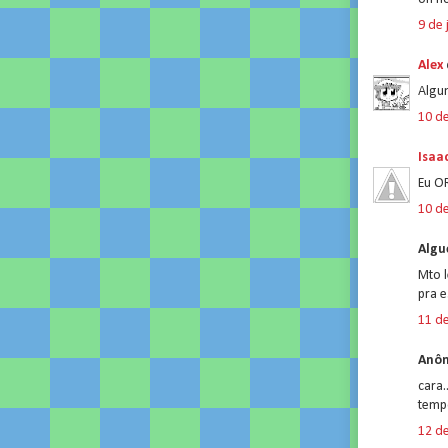
9 de 
Alex
Algu
10 de
Isaa
Eu O
10 de
Algu
Mto l
pra e
11 de
Anôn
cara.
temp
12 de