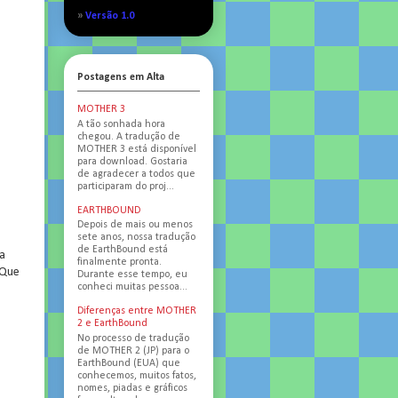
»
Versão 1.0
Postagens em Alta
MOTHER 3
A tão sonhada hora
chegou. A tradução de
MOTHER 3 está disponível
para download. Gostaria
de agradecer a todos que
participaram do proj...
EARTHBOUND
Depois de mais ou menos
sete anos, nossa tradução
de EarthBound está
ra
finalmente pronta.
 Que
Durante esse tempo, eu
conheci muitas pessoa...
Diferenças entre MOTHER
2 e EarthBound
No processo de tradução
de MOTHER 2 (JP) para o
EarthBound (EUA) que
conhecemos, muitos fatos,
nomes, piadas e gráficos