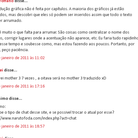
 Foffano
disse...
dução gráfica não é feita por capítulos. A maioria dos gráficos já estão
dos, mas descobri que eles só podem ser inseridos assim que todo o texto
er arrumado.
 muito o que falta para arrumar. São coisas como centralizar o nome dos
, corrigir lugares onde a acentuação não aparece, etc. Eu faria tudo rapidinh
ivesse tempo e soubesse como, mas estou fazendo aos poucos. Portanto, por
, peço paciência.
 janeiro de 2011 às 11:02
ei
disse...
rei mother 3 7 vezes , a oitava será no mother 3 traduzido xD
 janeiro de 2011 às 17:16
imo disse...
ano:
be o tipo de chat desse site, e se possivel trocar o atual por esse?
://www.narutofoda.com/index.php?act=chat
 janeiro de 2011 às 18:57