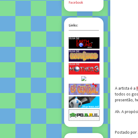
Facebook
Links:
A artista é a
todos os gos
presentão, h
Ah. A propósi
.
Postado por