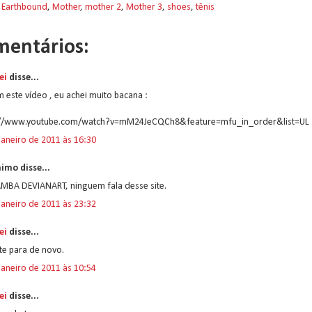
:
Earthbound
,
Mother
,
mother 2
,
Mother 3
,
shoes
,
tênis
mentários:
ei
disse...
 este vídeo , eu achei muito bacana :
://www.youtube.com/watch?v=mM24JeCQCh8&feature=mfu_in_order&list=UL
janeiro de 2011 às 16:30
imo disse...
MBA DEVIANART, ninguem fala desse site.
janeiro de 2011 às 23:32
ei
disse...
ite para de novo.
janeiro de 2011 às 10:54
ei
disse...