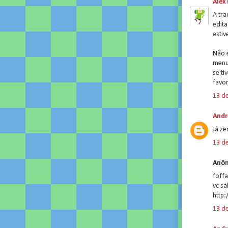
Alex
A tra
edita
estiv
Não é
menus
se t
favor
13 de
Andr
Já ze
13 de
Anôn
foff
vc sa
http
13 de