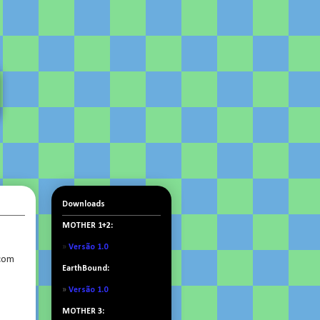
Downloads
MOTHER 1+2:
»
Versão 1.0
 com
EarthBound:
»
Versão 1.0
MOTHER 3: