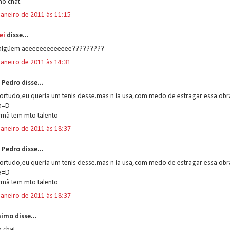
o chat.
janeiro de 2011 às 11:15
ei
disse...
algúem aeeeeeeeeeeeee?????????
janeiro de 2011 às 14:31
 Pedro disse...
sortudo,eu queria um tenis desse.mas n ia usa,com medo de estragar essa obr
a=D
rmã tem mto talento
janeiro de 2011 às 18:37
 Pedro disse...
sortudo,eu queria um tenis desse.mas n ia usa,com medo de estragar essa obr
a=D
rmã tem mto talento
janeiro de 2011 às 18:37
imo disse...
 chat