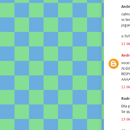
Anôn
calma
vc te
joga
o fof
12 de
Andr
voces
ALG
RES
AAA
12 de
Rodri
Eita 
Se qu
13 de