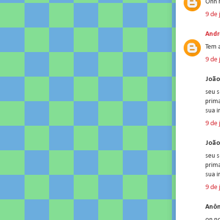
Onn n
9 de 
Andr
Tem 
9 de 
João
seu 
prim
sua i
9 de 
João
seu 
prim
sua i
9 de 
Anôn
on no