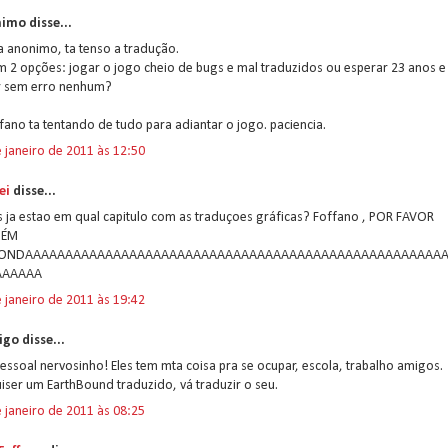
imo disse...
 anonimo, ta tenso a tradução.
m 2 opções: jogar o jogo cheio de bugs e mal traduzidos ou esperar 23 anos e
r sem erro nenhum?
fano ta tentando de tudo para adiantar o jogo. paciencia.
 janeiro de 2011 às 12:50
ei
disse...
 ja estao em qual capitulo com as traduçoes gráficas? Foffano , POR FAVOR
UÉM
PONDAAAAAAAAAAAAAAAAAAAAAAAAAAAAAAAAAAAAAAAAAAAAAAAAAAAA
AAAAAA
 janeiro de 2011 às 19:42
go disse...
pessoal nervosinho! Eles tem mta coisa pra se ocupar, escola, trabalho amigos.
iser um EarthBound traduzido, vá traduzir o seu.
 janeiro de 2011 às 08:25