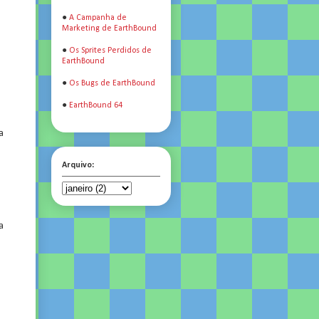
●
A Campanha de
Marketing de EarthBound
●
Os Sprites Perdidos de
EarthBound
●
Os Bugs de EarthBound
●
EarthBound 64
a
Arquivo:
a