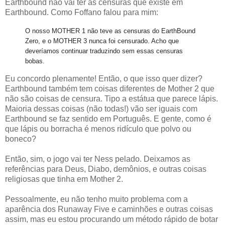
Earthbound não vai ter as censuras que existe em
Earthbound. Como Foffano falou para mim:
O nosso MOTHER 1 não teve as censuras do EarthBound
Zero, e o MOTHER 3 nunca foi censurado. Acho que
deveríamos continuar traduzindo sem essas censuras
bobas.
Eu concordo plenamente! Então, o que isso quer dizer?
Earthbound também tem coisas diferentes de Mother 2 que
não são coisas de censura. Tipo a estátua que parece lápis.
Maioria dessas coisas (não todas!) vão ser iguais com
Earthbound se faz sentido em Português. E gente, como é
que lápis ou borracha é menos ridículo que polvo ou
boneco?
Então, sim, o jogo vai ter Ness pelado. Deixamos as
referências para Deus, Diabo, demônios, e outras coisas
religiosas que tinha em Mother 2.
Pessoalmente, eu não tenho muito problema com a
aparência dos Runaway Five e caminhões e outras coisas
assim, mas eu estou procurando um método rápido de botar