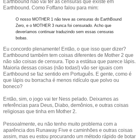
Earthbound não vai ter as censuras que existe em
Earthbound. Como Foffano falou para mim:
O nosso MOTHER 1 não teve as censuras do EarthBound
Zero, e o MOTHER 3 nunca foi censurado. Acho que
deveríamos continuar traduzindo sem essas censuras
bobas.
Eu concordo plenamente! Então, o que isso quer dizer?
Earthbound também tem coisas diferentes de Mother 2 que
não são coisas de censura. Tipo a estátua que parece lápis.
Maioria dessas coisas (não todas!) vão ser iguais com
Earthbound se faz sentido em Português. E gente, como é
que lápis ou borracha é menos ridículo que polvo ou
boneco?
Então, sim, o jogo vai ter Ness pelado. Deixamos as
referências para Deus, Diabo, demônios, e outras coisas
religiosas que tinha em Mother 2.
Pessoalmente, eu não tenho muito problema com a
aparência dos Runaway Five e caminhões e outras coisas
assim, mas eu estou procurando um método rápido de botar