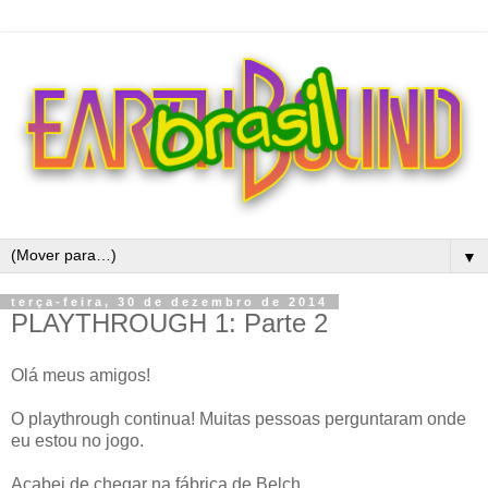
▼
terça-feira, 30 de dezembro de 2014
PLAYTHROUGH 1: Parte 2
Olá meus amigos!
O playthrough continua! Muitas pessoas perguntaram onde
eu estou no jogo.
Acabei de chegar na fábrica de Belch.