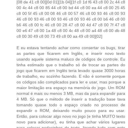
[08 de 41 c8 00][0d 01][1b 04][1f c0 1d f6 43 c8 00 2c 44 c8
00 4c 44 c8 00 85 44 c8 00 bd 44 c8 00 ea 44 c8 00 25 45
c8 00 5f 45 c8 00 08 46 c8 00 57 46 c8 00 93 46 c8 00 93
46 c8 00 93 46 c8 00 93 46 c8 00 93 46 c8 00 b6 46 c8 00
b6 46 c8 00 fc 46 c8 00 28 47 c8 00 4d 47 c8 00 7f 47 c8
00 e6 47 c8 00 1a 48 c8 00 4c 48 c8 00 a4 48 c8 00 db 48
c8 00 30 49 c8 00 73 49 c8 00 aa 49 c8 00][02]
E eu estava tentando achar como consertar os bugs, tirar
as partes que ficarem em Inglês, e inserir novo texto
usando aquele sistema maluco de códigos de controle. Eu
tinha estimado que o trabalho só de trocar as partes do
jogo que ficarem em Inglês teria levado quase 3000 horas
de trabalho, eu sozinho fazendo. E não é somente porque
os códigos são complicados para ler e usar, mas porque a
maior limitação era espaço na memória do jogo. Um ROM
normal é mais ou menos 3 MB, mas da para expandir para
4 MB. Só que o método de inserir a tradução base tava
tomando quase todo o espaço criado no processo de
expandir o ROM, deixando muito pouco para eu usar.
Então, para colocar algo novo no jogo (e tinha MUITO texto
novo para adicionar), eu tinha que achar vários lugares
para colocar pedacinhos do texto, ligando tudo com goto