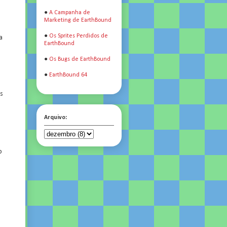
●
A Campanha de
Marketing de EarthBound
●
Os Sprites Perdidos de
a
EarthBound
●
Os Bugs de EarthBound
●
EarthBound 64
as
Arquivo:
o