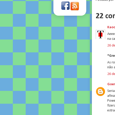
22 co
Kao
Aeeee
na ca
26 d
*Gre
As ro
não 
26 d
Goen
Seria
afina
Power
fizer
estra