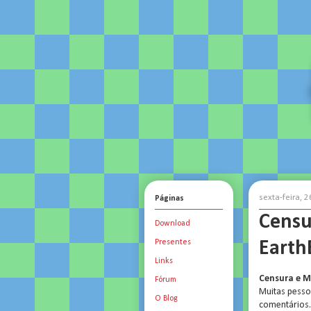
sexta-feira,
Páginas
Censu
Download
Eart
Presentes
Links
Censura e M
Fórum
Muitas pesso
O Blog
comentários.