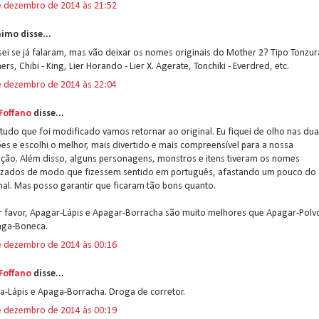
e dezembro de 2014 às 21:52
imo disse...
ei se já falaram, mas vão deixar os nomes originais do Mother 2? Tipo Tonzur
ers, Chibi - King, Lier Horando - Lier X. Agerate, Tonchiki - Everdred, etc.
e dezembro de 2014 às 22:04
 Foffano
disse...
udo que foi modificado vamos retornar ao original. Eu fiquei de olho nas du
es e escolhi o melhor, mais divertido e mais compreensível para a nossa
ução. Além disso, alguns personagens, monstros e itens tiveram os nomes
lizados de modo que fizessem sentido em português, afastando um pouco do
nal. Mas posso garantir que ficaram tão bons quanto.
or favor, Apagar-Lápis e Apagar-Borracha são muito melhores que Apagar-Polv
aga-Boneca.
e dezembro de 2014 às 00:16
 Foffano
disse...
a-Lápis e Apaga-Borracha. Droga de corretor.
e dezembro de 2014 às 00:19