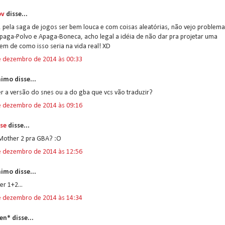
ov
disse...
 pela saga de jogos ser bem louca e com coisas aleatórias, não vejo problema
paga-Polvo e Apaga-Boneca, acho legal a idéia de não dar pra projetar uma
m de como isso seria na vida real! XD
e dezembro de 2014 às 00:33
imo disse...
er a versão do snes ou a do gba que vcs vão traduzir?
e dezembro de 2014 às 09:16
se
disse...
Mother 2 pra GBA? :O
e dezembro de 2014 às 12:56
imo disse...
r 1+2...
e dezembro de 2014 às 14:34
en* disse...