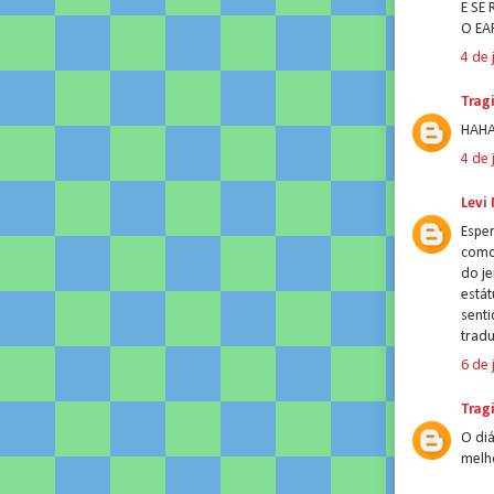
E SE
O EA
4 de 
Trag
HAHA
4 de 
Levi
Esper
como 
do je
estát
senti
tradu
6 de 
Trag
O diá
melho