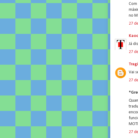
Com c
máxi
no M
27 d
Kao
Já di
27 d
Trag
Vai s
27 d
*Gre
Quand
trad
encon
func
MOTH
27 d