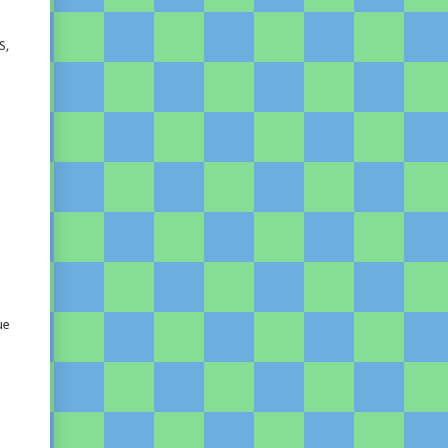
S,
ue