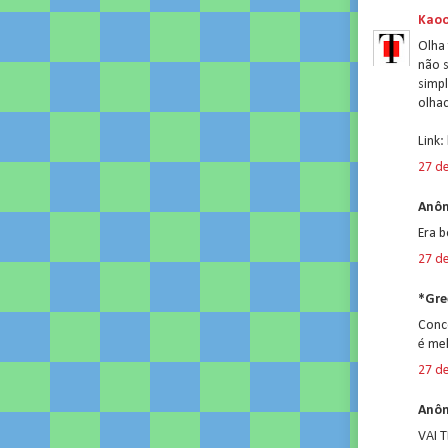
Kao
Olha
não 
simpl
olhad
Link:
27 d
Anôn
Era 
27 d
*Gre
Conc
é mel
27 d
Anôn
VAI 