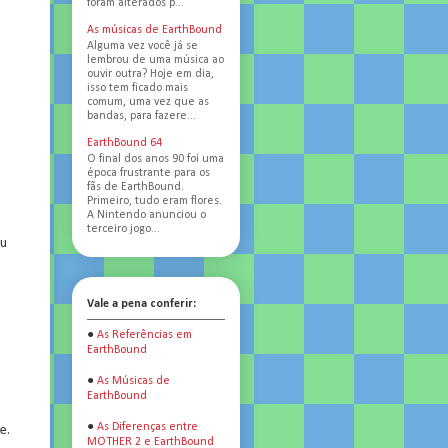
foram alterados p...
As músicas de EarthBound
Alguma vez você já se
lembrou de uma música ao
ouvir outra? Hoje em dia,
isso tem ficado mais
comum, uma vez que as
bandas, para fazere...
EarthBound 64
O final dos anos 90 foi uma
época frustrante para os
fãs de EarthBound.
Primeiro, tudo eram flores.
A Nintendo anunciou o
terceiro jogo...
eu
Vale a pena conferir:
●
As Referências em
EarthBound
●
As Músicas de
EarthBound
●
As Diferenças entre
e.
MOTHER 2 e EarthBound