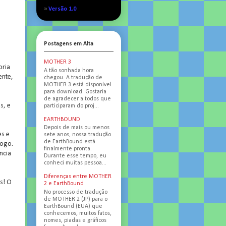
»
Versão 1.0
Postagens em Alta
MOTHER 3
oria
A tão sonhada hora
ente,
chegou. A tradução de
MOTHER 3 está disponível
para download. Gostaria
de agradecer a todos que
s, e
participaram do proj...
EARTHBOUND
Depois de mais ou menos
es e
sete anos, nossa tradução
de EarthBound está
jogo.
finalmente pronta.
ncia
Durante esse tempo, eu
conheci muitas pessoa...
Diferenças entre MOTHER
s! O
2 e EarthBound
No processo de tradução
de MOTHER 2 (JP) para o
EarthBound (EUA) que
conhecemos, muitos fatos,
nomes, piadas e gráficos