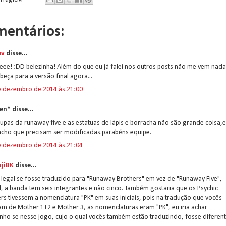
mentários:
ov
disse...
ee! :DD belezinha! Além do que eu já falei nos outros posts não me vem nada
beça para a versão final agora...
e dezembro de 2014 às 21:00
en* disse...
upas da runaway five e as estatuas de lápis e borracha não são grande coisa,
acho que precisam ser modificadas.parabéns equipe.
e dezembro de 2014 às 21:04
jiBK
disse...
 legal se fosse traduzido para "Runaway Brothers" em vez de "Runaway Five",
l, a banda tem seis integrantes e não cinco. Também gostaria que os Psychic
s tivessem a nomenclatura "PK" em suas iniciais, pois na tradução que vocês
am de Mother 1+2 e Mother 3, as nomenclaturas eram "PK", eu iria achar
nho se nesse jogo, cujo o qual vocês também estão traduzindo, fosse diferent