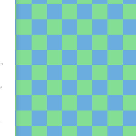
im
 a
a