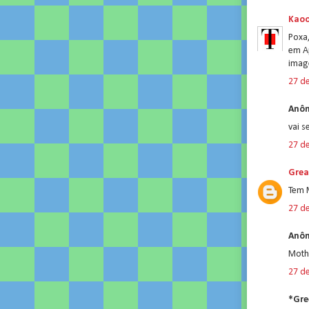
Kao
Poxa,
em A
image
27 d
Anôn
vai s
27 d
Grea
Tem 
27 d
Anôn
Mothe
27 d
*Gre