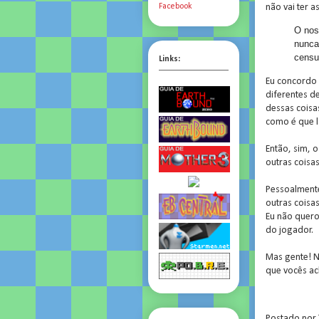
não vai ter 
Facebook
O nos
nunca
censu
Links:
Eu concordo 
diferentes d
dessas coisa
como é que l
Então, sim, 
outras coisas
Pessoalmente
outras coisa
Eu não quero
do jogador.
Mas gente! N
que vocês ac
Postado por