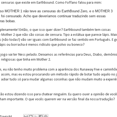
as censuras que existe em Earthbound. Como Foffano falou para mim:
so MOTHER 1 não teve as censuras do EarthBound Zero, e o MOTHER 3
 foi censurado. Acho que deveríamos continuar traduzindo sem essas
ras bobas.
plenamente! Então, o que isso quer dizer? Earthbound também tem coisas
e Mother 2 que não são coisas de censura. Tipo a estátua que parece lápis. Mai
s (não todas!) vão ser iguais com Earthbound se faz sentido em Português. E g
ápis ou borracha é menos ridículo que polvo ou boneco?
o jogo vai ter Ness pelado. Deixamos as referências para Deus, Diabo, demônio
 religiosas que tinha em Mother 2.
, eu não tenho muito problema com a aparência dos Runaway Five e caminhõ
s assim, mas eu estou procurando um método rápido de botar tudo aquilo no 
 adiar tudo só para mudar algumas coisinhas que não mudam muito a experiê
ão estou dizendo isso para chatear ninguém. Eu quero ouvir a opinião de você
ham importante. O que vocês querem ver na versão final da nossa tradução?
TragicM