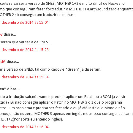
erteza vai ser a versão de SNES, MOTHER 1+2 é muito difícil de Hackear.o
mo que conseguiram fazer foi traduzir o MOTHER 1/EarthBound zero enquant
OTHER 2 só conseguiram traduzir os menus.
e dezembro de 2014 às 15:04
ov
disse...
sseram que vai ser a de SNES...
e dezembro de 2014 às 15:23
icM
disse...
er a versão de SNES, tal como Kaoov e *Green* já disseram.
e dezembro de 2014 às 15:34
en* disse...
o a tradução sair,nós vamos precisar aplicar um Patch ou a ROM já vai vir
uzida? Eu não consegui aplicar o Patch no MOTHER 3 diz que o programa
trou um problema e precisa ser fechado e eu já até instalei o Mono e não
ionou,então eu zerei MOTHER 3 apenas em inglês mesmo,só consegui aplicar 
ER 1+2(Por sorte eu entendo inglês).
e dezembro de 2014 às 16:04