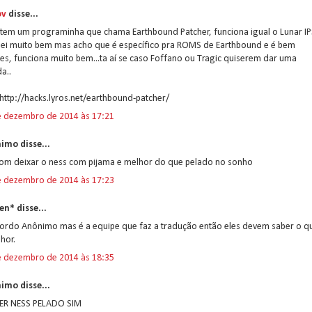
ov
disse...
 tem um programinha que chama Earthbound Patcher, funciona igual o Lunar IP
sei muito bem mas acho que é específico pra ROMS de Earthbound e é bem
es, funciona muito bem...ta aí se caso Foffano ou Tragic quiserem dar uma
a..
 http://hacks.lyros.net/earthbound-patcher/
e dezembro de 2014 às 17:21
imo disse...
bom deixar o ness com pijama e melhor do que pelado no sonho
e dezembro de 2014 às 17:23
en* disse...
ordo Anônimo mas é a equipe que faz a tradução então eles devem saber o q
hor.
e dezembro de 2014 às 18:35
imo disse...
TER NESS PELADO SIM