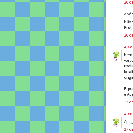
26 d
Anôn
Não s
Broth
26 d
Alex
Nem t
versõ
trad
loca
origi
E, p
e Ap
27 d
Alex
Apag
27 d