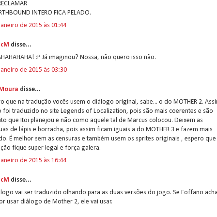
 RECLAMAR
RTHBOUND INTERO FICA PELADO.
janeiro de 2015 às 01:44
icM
disse...
HAHAHAHA! :P Já imaginou? Nossa, não quero isso não.
janeiro de 2015 às 03:30
 Moura
disse...
o que na tradução vocês usem o diálogo original, sabe... o do MOTHER 2. Ass
foi traduzido no site Legends of Localization, pois são mais coerentes e são
ito que Itoi planejou e não como aquele tal de Marcus colocou. Deixem as
uas de lápis e borracha, pois assim ficam iguais a do MOTHER 3 e fazem mais
do. É melhor sem as censuras e também usem os sprites originais , espero que
ção fique super legal e força galera.
janeiro de 2015 às 16:44
icM
disse...
logo vai ser traduzido olhando para as duas versões do jogo. Se Foffano ach
r usar diálogo de Mother 2, ele vai usar.