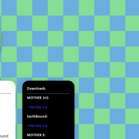
Downloads
MOTHER 1+2:
»
Versão 1.0
EarthBound:
»
Versão 1.0
MOTHER 3:
bound