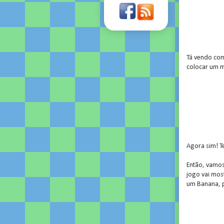
Tá vendo com
colocar um m
Agora sim! T
Então, vamos
jogo vai mos
um Banana, p