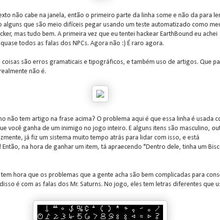
xto não cabe na janela, então o primeiro parte da linha some e não da para le
o alguns que são meio difíceis pegar usando um teste automatizado como me
cker, mas tudo bem. A primeira vez que eu tentei hackear EarthBound eu achei
quase todos as falas dos NPCs. Agora não :) É raro agora.
s coisas são erros gramaticais e tipográficos, e também uso de artigos. Que p
realmente não é.
o não tem artigo na frase acima? O problema aqui é que essa linha é usada 
e você ganha de um inimigo no jogo inteiro. E alguns itens são masculino, ou
izmente, já fiz um sistema muito tempo atrás para lidar com isso, e está
 Então, na hora de ganhar um item, tá apraecendo "Dentro dele, tinha um Bisc
, tem hora que os problemas que a gente acha são bem complicadas para conse
isso é com as falas dos Mr. Saturns. No jogo, eles tem letras diferentes que 