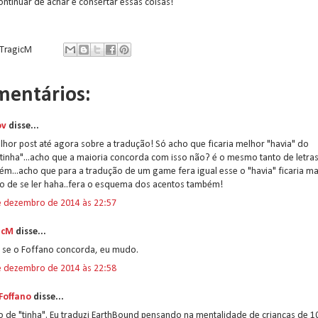
ontinuar de achar e consertar essas coisas!
TragicM
mentários:
ov
disse...
hor post até agora sobre a tradução! Só acho que ficaria melhor "havia" do
tinha"...acho que a maioria concorda com isso não? é o mesmo tanto de letra
m...acho que para a tradução de um game fera igual esse o "havia" ficaria ma
to de se ler haha..fera o esquema dos acentos também!
e dezembro de 2014 às 22:57
icM
disse...
 se o Foffano concorda, eu mudo.
e dezembro de 2014 às 22:58
 Foffano
disse...
 de "tinha". Eu traduzi EarthBound pensando na mentalidade de crianças de 1