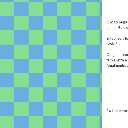
O jogo pega 
a, n, a. Bele
Então, se a l
BÀáÀáÀ
Opa, mas com
tem a letra 
Atualmente, 
E a fonte no