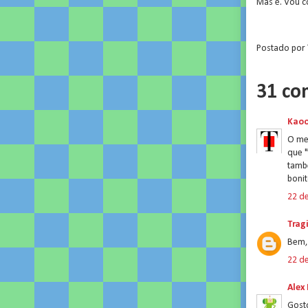
Mas é. Vou c
Postado por
31 co
Kao
O mel
que "
també
boni
22 d
Trag
Bem,
22 d
Alex
Gosto