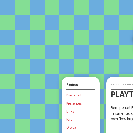
segunda-feir
Páginas
PLAYT
Download
Presentes
Bem gente! E
Links
Felizmente, 
overflow bug?
Fórum
O Blog