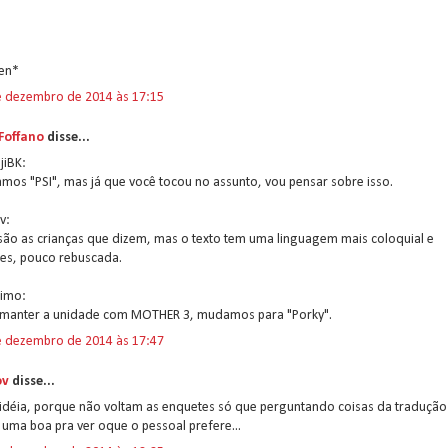
en*
e dezembro de 2014 às 17:15
 Foffano
disse...
jiBK:
mos "PSI", mas já que você tocou no assunto, vou pensar sobre isso.
v:
são as crianças que dizem, mas o texto tem uma linguagem mais coloquial e
les, pouco rebuscada.
imo:
 manter a unidade com MOTHER 3, mudamos para "Porky".
e dezembro de 2014 às 17:47
ov
disse...
idéia, porque não voltam as enquetes só que perguntando coisas da tradução
 uma boa pra ver oque o pessoal prefere...