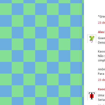
*Gre
23 d
Alex
Goen
Deixa
Kaoo
Não 
simp
Anôn
Para
23 d
Kao
Uma 
Seria