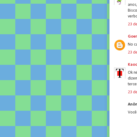
anos,
Bisco
verbo
23 d
Goen
No ca
23 d
Kao
Ok né
dizem
terce
23 d
Anôn
Você