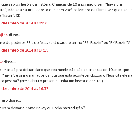
 que são os heróis da história. Crianças de 10 anos não dizem "havia um
ito", não soa natural. Aposto que nem você se lembra da última vez que usou 
 "haver". XD
e dezembro de 2014 às 09:31
jiBK
disse...
so do poderes PSIs do Ness será usado o termo "PSI Rockin" ou "PK Rockin"?
e dezembro de 2014 às 14:19
ov
disse...
...mas só pra deixar claro que realmente não são as crianças de 10 anos que
 "havia", e sim o narrador da luta que está acontecendo...ou o Ness cita ele n
ira pessoa? (Ness abriu o presente, tinha um biscoito dentro.)
e dezembro de 2014 às 16:57
imo disse...
s iram deixar o nome Pokey ou Porky na tradução?