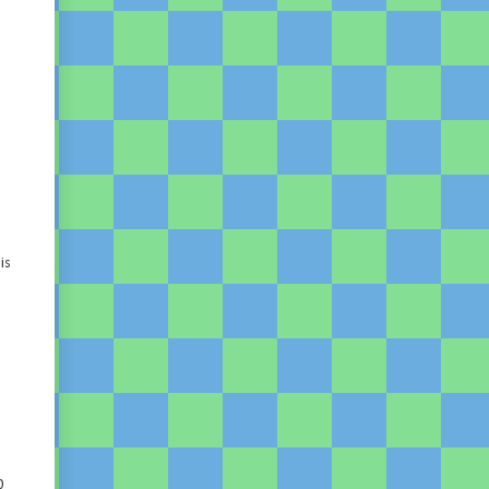
s
is
0