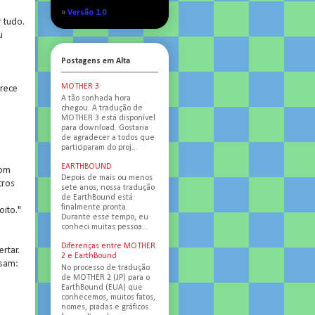
»
Versão 1.0
r tudo.
u
Postagens em Alta
MOTHER 3
arece
A tão sonhada hora
chegou. A tradução de
MOTHER 3 está disponível
para download. Gostaria
de agradecer a todos que
participaram do proj...
EARTHBOUND
com
Depois de mais ou menos
tros
sete anos, nossa tradução
de EarthBound está
finalmente pronta.
oito."
Durante esse tempo, eu
conheci muitas pessoa...
Diferenças entre MOTHER
rtar.
2 e EarthBound
usam:
No processo de tradução
de MOTHER 2 (JP) para o
EarthBound (EUA) que
conhecemos, muitos fatos,
nomes, piadas e gráficos