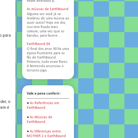
foram alterados p...
As músicas de EarthBound
Alguma vez você já se
lembrou de uma música ao
ouvir outra? Hoje em dia,
isso tem ficado mais
comum, uma vez que as
o para
bandas, para fazere...
EarthBound 64
O final dos anos 90 foi uma
época frustrante para os
fãs de EarthBound.
Primeiro, tudo eram flores.
A Nintendo anunciou o
terceiro jogo...
Vale a pena conferir:
der, o
●
As Referências em
item é
EarthBound
●
As Músicas de
EarthBound
●
As Diferenças entre
MOTHER 2 e EarthBound