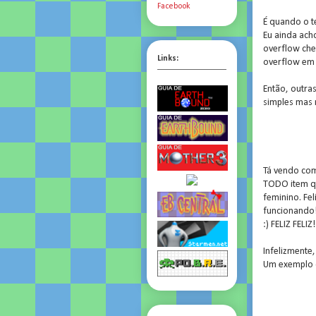
Facebook
É quando o te
Eu ainda ach
overflow che
Links:
overflow em 
Então, outra
simples mas 
Tá vendo com
TODO item qu
feminino. Fel
funcionando!
:) FELIZ FELIZ!
Infelizmente
Um exemplo d