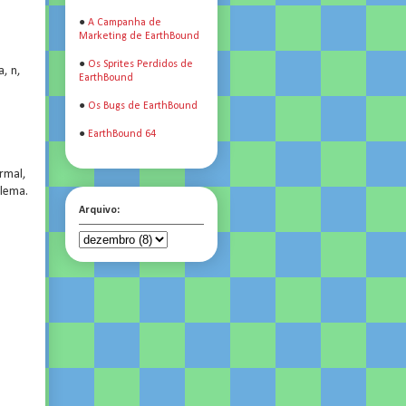
●
A Campanha de
Marketing de EarthBound
●
Os Sprites Perdidos de
, n,
EarthBound
●
Os Bugs de EarthBound
●
EarthBound 64
rmal,
blema.
Arquivo: