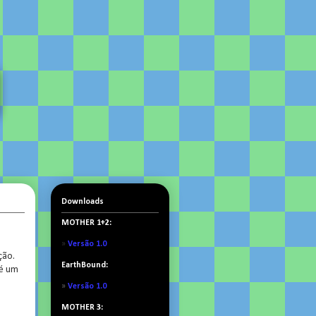
Downloads
MOTHER 1+2:
»
Versão 1.0
ção.
EarthBound:
 é um
»
Versão 1.0
MOTHER 3: