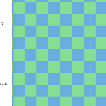
s
 :)
so. Tal