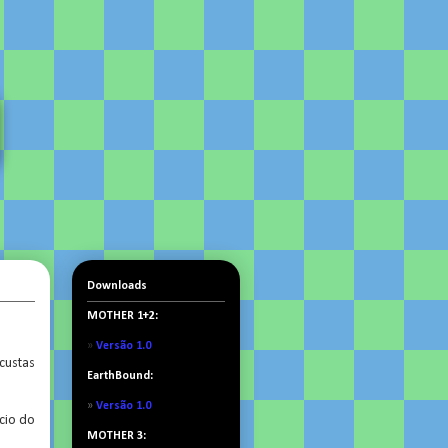
Downloads
MOTHER 1+2:
»
Versão 1.0
 custas
EarthBound:
»
Versão 1.0
ício do
MOTHER 3: