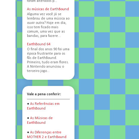
foram alterados p...
As músicas de EarthBound
Alguma vez você já se
lembrou de uma música ao
ouvir outra? Hoje em dia,
isso tem ficado mais
comum, uma vez que as
bandas, para fazere...
EarthBound 64
O final dos anos 90 foi uma
época frustrante para os
fãs de EarthBound.
Primeiro, tudo eram flores.
A Nintendo anunciou o
terceiro jogo...
Vale a pena conferir:
●
As Referências em
EarthBound
●
As Músicas de
EarthBound
●
As Diferenças entre
MOTHER 2 e EarthBound