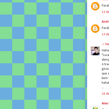
Parab
13 d
Andr
Parab
13 d
.:: Iu
Haha
"Luc
atenç
A tra
gíria
que 
bem 
haha
...
14 d
Alex