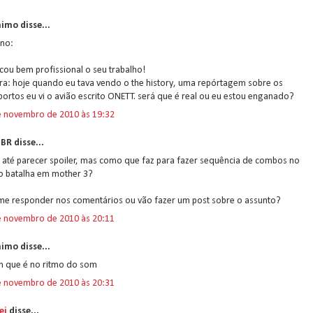
imo disse...
ano:
icou bem profissional o seu trabalho!
ra: hoje quando eu tava vendo o the history, uma repórtagem sobre os
ortos eu vi o avião escrito ONETT. será que é real ou eu estou enganado?
e novembro de 2010 às 19:32
BR disse...
 até parecer spoiler, mas como que faz para fazer sequência de combos no
 batalha em mother 3?
me responder nos comentários ou vão fazer um post sobre o assunto?
e novembro de 2010 às 20:11
imo disse...
m que é no ritmo do som
e novembro de 2010 às 20:31
ei
disse...