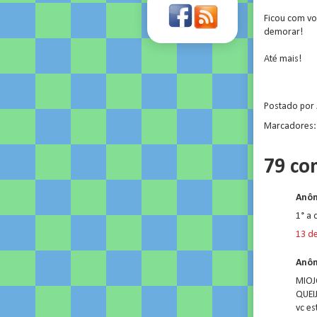
Ficou com v
demorar!
Até mais!
.
Postado por
Marcadores
79 co
Anôn
1° a
13 d
Anôn
MIOJ
QUEI
vc e