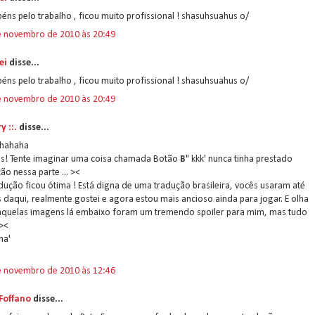
éns pelo trabalho , ficou muito profissional ! shasuhsuahus o/
e novembro de 2010 às 20:49
ei
disse...
éns pelo trabalho , ficou muito profissional ! shasuhsuahus o/
e novembro de 2010 às 20:49
ry ::.
disse...
hahaha
as! Tente imaginar uma coisa chamada Botão
B
" kkk' nunca tinha prestado
ão nessa parte ... ><
dução ficou ótima ! Está digna de uma tradução brasileira, vocês usaram até
s daqui, realmente gostei e agora estou mais ancioso ainda para jogar. E olha
aquelas imagens lá embaixo foram um tremendo spoiler para mim, mas tudo
><
ha'
e novembro de 2010 às 12:46
 Foffano
disse...