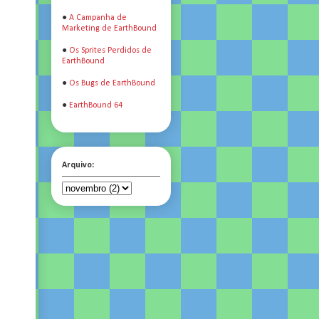
●
A Campanha de
Marketing de EarthBound
●
Os Sprites Perdidos de
EarthBound
●
Os Bugs de EarthBound
●
EarthBound 64
Arquivo: