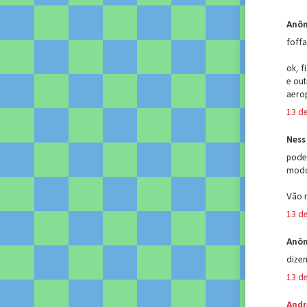
Anôn
foff
ok, f
e out
aerop
13 d
Ness 
pode
modo
Vão 
13 d
Anôn
dize
13 d
Andr