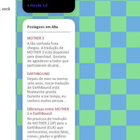
»
Versão 1.0
, você
Postagens em Alta
MOTHER 3
A tão sonhada hora
chegou. A tradução de
MOTHER 3 está disponível
para download. Gostaria
de agradecer a todos que
participaram do proj...
EARTHBOUND
Depois de mais ou menos
sete anos, nossa tradução
de EarthBound está
finalmente pronta.
Durante esse tempo, eu
conheci muitas pessoa...
Diferenças entre MOTHER
2 e EarthBound
No processo de tradução
de MOTHER 2 (JP) para o
EarthBound (EUA) que
conhecemos, muitos fatos,
nomes, piadas e gráficos