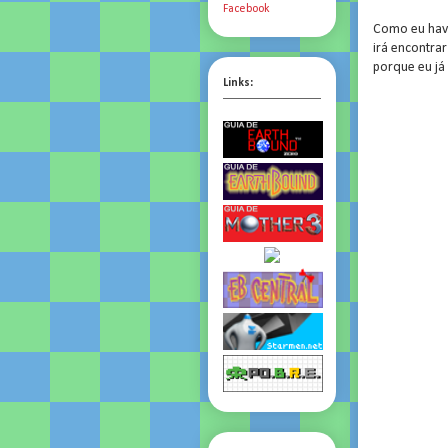
Facebook
Como eu havi
irá encontra
porque eu já
Links: