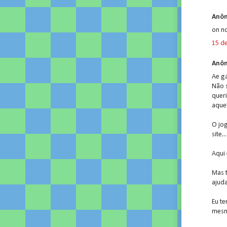
Anôn
on no
15 d
Anôn
Ae ga
Não s
queri
aquel
O jog
site...
Aqui 
Mas t
ajud
Eu te
mesma