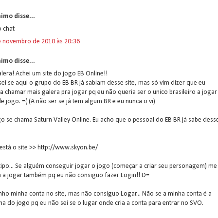
imo disse...
 chat
e novembro de 2010 às 20:36
imo disse...
lera! Achei um site do jogo EB Online!!
ei se aqui o grupo do EB BR já sabiam desse site, mas só vim dizer que eu
a chamar mais galera pra jogar pq eu não queria ser o unico brasileiro a jogar
e jogo. =( (A não ser se já tem algum BR e eu nunca o vi)
o se chama Saturn Valley Online. Eu acho que o pessoal do EB BR já sabe dess
está o site >> http://www.skyon.be/
ipo... Se alguém conseguir jogar o jogo (começar a criar seu personagem) me
a a jogar também pq eu não consiguo fazer Login!! D=
nho minha conta no site, mas não consiguo Logar... Não se a minha conta é a
 do jogo pq eu não sei se o lugar onde cria a conta para entrar no SVO.