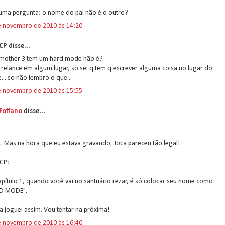
uma pergunta: o nome do pai não é o outro?
e novembro de 2010 às 14:20
P disse...
 mother 3 tem um hard mode não é?
 relance em algum lugar, so sei q tem q escrever alguma coisa no lugar do
.. so não lembro o que...
e novembro de 2010 às 15:55
 Foffano
disse...
nt. Mas na hora que eu estava gravando, Joca pareceu tão legal!
CP:
pítulo 1, quando você vai no santuário rezar, é só colocar seu nome como
D MODE".
 joguei assim. Vou tentar na próxima!
e novembro de 2010 às 16:40