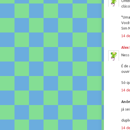
Onte
cláss
"Uma 
Você
Sim 
14 d
Alex
Ness
É de 
ouvi
Só qu
14 d
Anôn
já sei
dupl
14 d