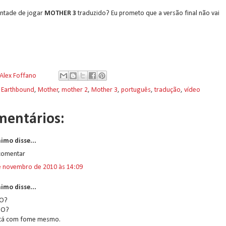
ontade de jogar
MOTHER 3
traduzido? Eu prometo que a versão final não vai
Alex Foffano
:
Earthbound
,
Mother
,
mother 2
,
Mother 3
,
português
,
tradução
,
vídeo
mentários:
imo disse...
 comentar
e novembro de 2010 às 14:09
imo disse...
O?
JO?
stá com fome mesmo.