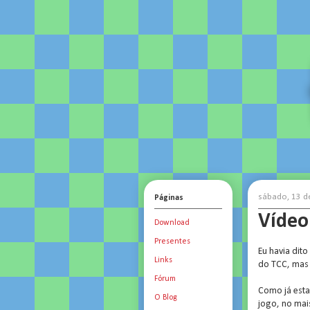
sábado, 13 
Páginas
Vídeo
Download
Presentes
Eu havia dit
Links
do TCC, mas 
Fórum
Como já esta
O Blog
jogo, no mais