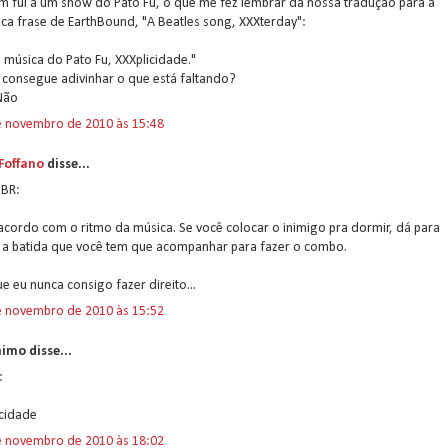
m fui a um show do Pato Fu, o que me fez lembrar da nossa tradução para a
ica frase de EarthBound, "A Beatles song, XXXterday":
música do Pato Fu, XXXplicidade."
 consegue adivinhar o que está faltando?
Não
e novembro de 2010 às 15:48
 Foffano
disse...
 BR:
acordo com o ritmo da música. Se você colocar o inimigo pra dormir, dá para
r a batida que você tem que acompanhar para fazer o combo.
e eu nunca consigo fazer direito...
e novembro de 2010 às 15:52
imo disse...
:
icidade
e novembro de 2010 às 18:02