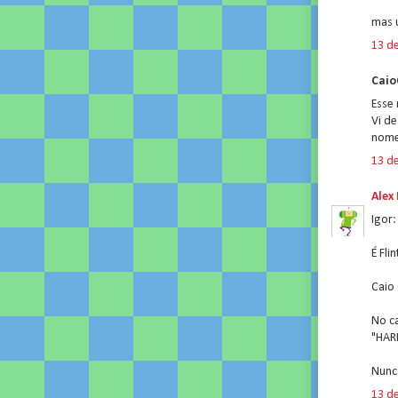
mas 
13 d
CaioC
Esse
Vi de
nome.
13 d
Alex
Igor:
É Fli
Caio 
No ca
"HAR
Nunca
13 d