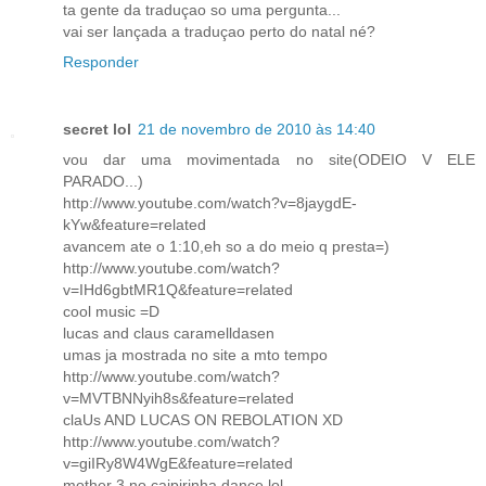
ta gente da traduçao so uma pergunta...
vai ser lançada a traduçao perto do natal né?
Responder
secret lol
21 de novembro de 2010 às 14:40
vou dar uma movimentada no site(ODEIO V ELE
PARADO...)
http://www.youtube.com/watch?v=8jaygdE-
kYw&feature=related
avancem ate o 1:10,eh so a do meio q presta=)
http://www.youtube.com/watch?
v=IHd6gbtMR1Q&feature=related
cool music =D
lucas and claus caramelldasen
umas ja mostrada no site a mto tempo
http://www.youtube.com/watch?
v=MVTBNNyih8s&feature=related
claUs AND LUCAS ON REBOLATION XD
http://www.youtube.com/watch?
v=giIRy8W4WgE&feature=related
mother 3 no caipirinha dance lol