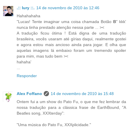
.:: Iury ::.
14 de novembro de 2010 às 12:46
Hahahahaha
"Lucas! Tente imaginar uma coisa chamada Botão
B
" kkk'
nunca tinha prestado atenção nessa parte ... ><
A tradução ficou ótima ! Está digna de uma tradução
brasileira, vocês usaram até gírias daqui, realmente gostei
e agora estou mais ancioso ainda para jogar. E olha que
aquelas imagens lá embaixo foram um tremendo spoiler
para mim, mas tudo bem ><
hahaha'
...
Responder
Alex Foffano
14 de novembro de 2010 às 15:48
Ontem fui a um show do Pato Fu, o que me fez lembrar da
nossa tradução para a clássica frase de EarthBound, "A
Beatles song, XXXterday":
"Uma música do Pato Fu, XXXplicidade."