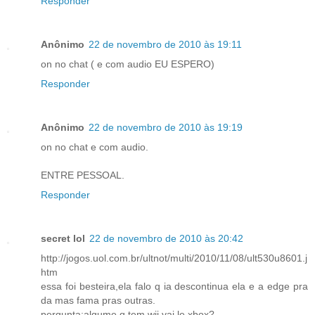
Responder
Anônimo
22 de novembro de 2010 às 19:11
on no chat ( e com audio EU ESPERO)
Responder
Anônimo
22 de novembro de 2010 às 19:19
on no chat e com audio.
ENTRE PESSOAL.
Responder
secret lol
22 de novembro de 2010 às 20:42
http://jogos.uol.com.br/ultnot/multi/2010/11/08/ult530u8601.j
htm
essa foi besteira,ela falo q ia descontinua ela e a edge pra
da mas fama pras outras.
pergunta:algume q tem wii vai le xbox?