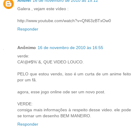
Andrei
16 de novembro de 2010 às 15:12
Galera , vejam este vídeo :
http://www.youtube.com/watch?v=QN63zBTxOw0
Responder
Anônimo
16 de novembro de 2010 às 16:55
verde:
CA!@#$%¨&, QUE VIDEO LOUCO.
PELO que estou vendo, isso é um curta de um anime feito
por um fã.
agora, esse jogo online ode ser um novo post.
VERDE:
consiga mais informações à respeito desse video. ele pode
se tornar um desenho BEM MANEIRO.
Responder