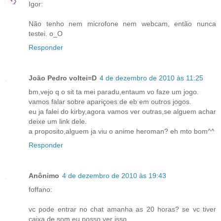
Igor:
Não tenho nem microfone nem webcam, então nunca
testei. o_O
Responder
João Pedro voltei=D
4 de dezembro de 2010 às 11:25
bm,vejo q o sit ta mei paradu,entaum vo faze um jogo.
vamos falar sobre apariçoes de eb em outros jogos.
eu ja falei do kirby,agora vamos ver outras,se alguem achar
deixe um link dele.
a proposito,alguem ja viu o anime heroman? eh mto bom^^
Responder
Anônimo
4 de dezembro de 2010 às 19:43
foffano:
vc pode entrar no chat amanha as 20 horas? se vc tiver
caixa de som eu posso ver isso.