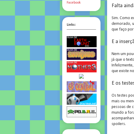
Facebook
Falta aind
Sim. Como eu
demorado, um
Links:
que faço por
E a inser
Nem um pouco
já que o tex
Infelizmente
que existe n
E os teste
Os testes p
mais ou men
pessoas de c
mundo a fora
acompanharem
spoilers.