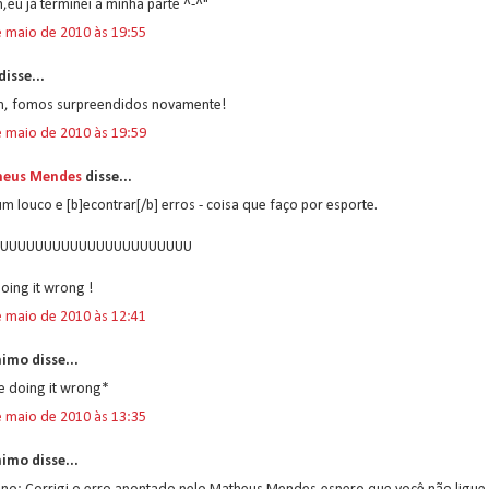
h,eu já terminei a minha parte ^-^"
e maio de 2010 às 19:55
disse...
im, fomos surpreendidos novamente!
e maio de 2010 às 19:59
eus Mendes
disse...
um louco e [b]econtrar[/b] erros - coisa que faço por esporte.
UUUUUUUUUUUUUUUUUUUUUUU
oing it wrong !
e maio de 2010 às 12:41
imo disse...
e doing it wrong*
e maio de 2010 às 13:35
imo disse...