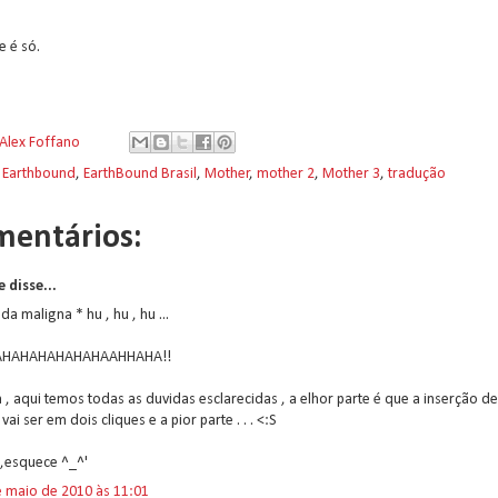
e é só.
Alex Foffano
:
Earthbound
,
EarthBound Brasil
,
Mother
,
mother 2
,
Mother 3
,
tradução
mentários:
 disse...
ada maligna * hu , hu , hu ...
AHAHAHAHAHAHAAHHAHA!!
 , aqui temos todas as duvidas esclarecidas , a elhor parte é que a inserção de
 vai ser em dois cliques e a pior parte . . . <:S
,esquece ^_^'
e maio de 2010 às 11:01