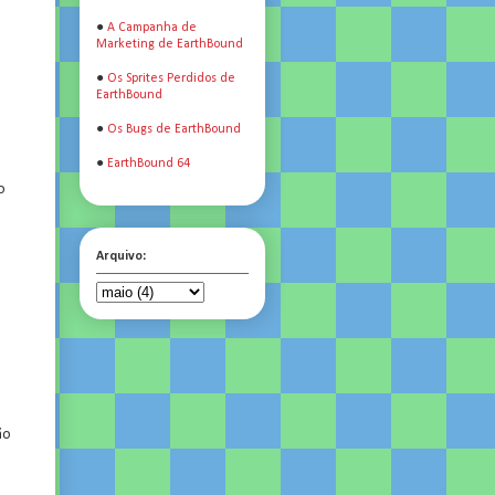
●
A Campanha de
Marketing de EarthBound
●
Os Sprites Perdidos de
EarthBound
●
Os Bugs de EarthBound
●
EarthBound 64
o
Arquivo:
ão