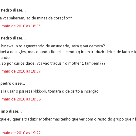
 Pedro disse...
ra vcs saberem, so de minas de coração^^
e maio de 2010 às 18:35
 Pedro disse...
a hinawa, n to aguentando de ansiedade, sera q vai demora?
ixei a de ingles, mas quando fiquei sabendo q iriam traduzir deixei de lado e t
rando.
, so por curiosidade, vcs vão traduzir o mother 1 tambem???
e maio de 2010 às 18:37
pedro disse...
 la usar o psi reza kkkkkkk, tomara q de certo a incerção
e maio de 2010 às 18:38
imo disse...
que eu queria traduzir Mother,mas tenho que ver com o resto do grupo que n
e maio de 2010 às 19:22