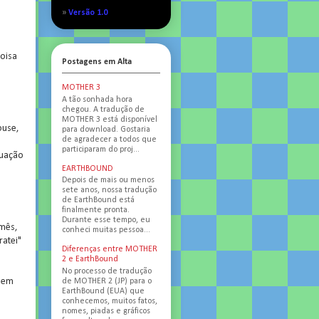
»
Versão 1.0
coisa
Postagens em Alta
MOTHER 3
A tão sonhada hora
chegou. A tradução de
MOTHER 3 está disponível
ouse,
para download. Gostaria
de agradecer a todos que
participaram do proj...
tuação
EARTHBOUND
Depois de mais ou menos
sete anos, nossa tradução
de EarthBound está
finalmente pronta.
Durante esse tempo, eu
mês,
conheci muitas pessoa...
ratei"
Diferenças entre MOTHER
2 e EarthBound
No processo de tradução
 sem
de MOTHER 2 (JP) para o
EarthBound (EUA) que
conhecemos, muitos fatos,
nomes, piadas e gráficos