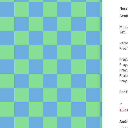
Ness 
Gente
Mas..
Set..
Vamo 
Preci
Pray..
Pray..
Pray..
Praia.
Pray..
Por E
...
16 d
Anôn