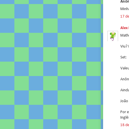
Anôn
Minha
17 d
Alex
Math
Viu? 
Set:
Vale
Anôn
Ainda
João
Por 
Ingl
18 d