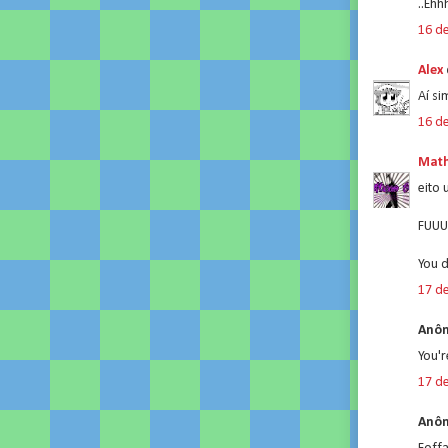
..Ehh
16 d
Alex
Aí s
16 d
Math
eito 
FUU
You d
17 d
Anôn
You'r
17 d
Anôn