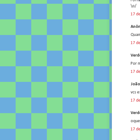
Foff
\o/
17 d
Anôn
Quan
17 d
Verde
Por m
17 d
João
vcs 
17 d
Verde
oque
17 d