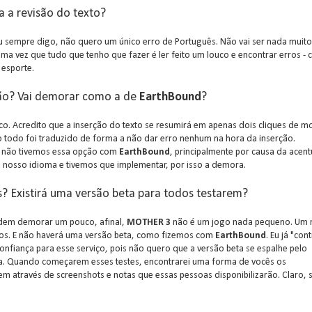
a a revisão do texto?
 sempre digo, não quero um único erro de Português. Não vai ser nada muito
a vez que tudo que tenho que fazer é ler feito um louco e encontrar erros - 
 esporte.
ção? Vai demorar como a de
EarthBound
?
. Acredito que a inserção do texto se resumirá em apenas dois cliques de m
to todo foi traduzido de forma a não dar erro nenhum na hora da inserção.
, não tivemos essa opção com
EarthBound
, principalmente por causa da acen
o nosso idioma e tivemos que implementar, por isso a demora.
s? Existirá uma versão beta para todos testarem?
odem demorar um pouco, afinal,
MOTHER 3
não é um jogo nada pequeno. Um 
os. E não haverá uma versão beta, como fizemos com
EarthBound
. Eu já "cont
onfiança para esse serviço, pois não quero que a versão beta se espalhe pelo
. Quando começarem esses testes, encontrarei uma forma de vocês os
 através de screenshots e notas que essas pessoas disponibilizarão. Claro,