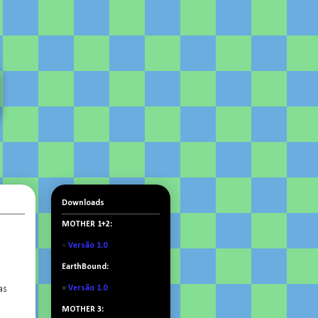
Downloads
MOTHER 1+2:
»
Versão 1.0
EarthBound:
as
»
Versão 1.0
MOTHER 3: