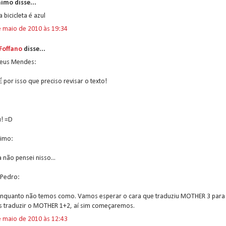
imo disse...
 bicicleta é azul
e maio de 2010 às 19:34
 Foffano
disse...
eus Mendes:
É por isso que preciso revisar o texto!
u! =D
imo:
 não pensei nisso...
 Pedro:
enquanto não temos como. Vamos esperar o cara que traduziu MOTHER 3 para
ês traduzir o MOTHER 1+2, aí sim começaremos.
e maio de 2010 às 12:43