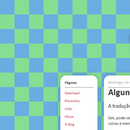
domingo, 16 
Páginas
Algun
Download
Presentes
A traduçã
Links
Fórum
Sim, pode-se
coisas e men
O Blog