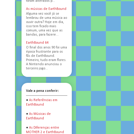
foram alterados p...
As músicas de EarthBound
Alguma vez você já se
lembrou de uma música ao
ouvir outra? Hoje em dia,
isso tem ficado mais
comum, uma vez que as
bandas, para fazere...
EarthBound 64
O final dos anos 90 foi uma
época frustrante para os
fãs de EarthBound.
Primeiro, tudo eram flores.
A Nintendo anunciou o
terceiro jogo...
Vale a pena conferir:
●
As Referências em
EarthBound
●
As Músicas de
EarthBound
●
As Diferenças entre
MOTHER 2 e EarthBound