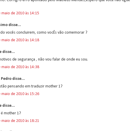
ano: Corrigi o erro apontado pelo Matheus Mendes,espero que você não ligue
e maio de 2010 às 14:15
imo disse...
do vocês concluirem, como vocÊs vão comemorar ?
e maio de 2010 às 14:18
 disse...
otivos de segurança , não vou falar de onde eu sou.
e maio de 2010 às 14:38
 Pedro disse...
estão pensando em traduzir mother 1?
e maio de 2010 às 15:26
 disse...
 é mother 1?
e maio de 2010 às 18:21