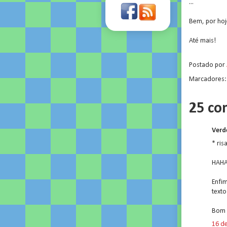
...
Bem, por hoj
Até mais!
Postado por
Marcadores
25 co
Verde
* ris
HAH
Enfim
texto
Bom 
16 d