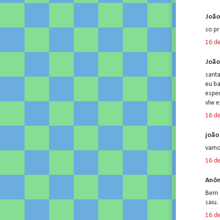
João
so p
16 d
João
sant
eu ba
espe
vlw e
16 d
joão 
vamos
16 d
Anôn
Bem 
saiu.
16 d