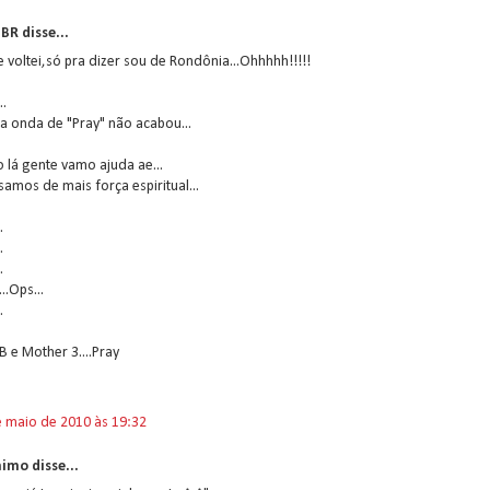
BR disse...
 voltei,só pra dizer sou de Rondônia...Ohhhhh!!!!!
..
. a onda de "Pray" não acabou...
lá gente vamo ajuda ae...
samos de mais força espiritual...
.
.
.
..Ops...
.
B e Mother 3....Pray
e maio de 2010 às 19:32
imo disse...