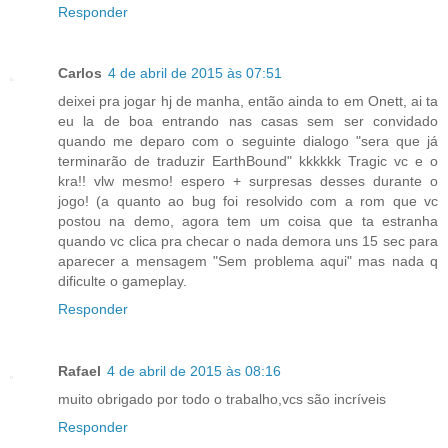
Responder
Carlos
4 de abril de 2015 às 07:51
deixei pra jogar hj de manha, então ainda to em Onett, ai ta
eu la de boa entrando nas casas sem ser convidado
quando me deparo com o seguinte dialogo "sera que já
terminarão de traduzir EarthBound" kkkkkk Tragic vc e o
kra!! vlw mesmo! espero + surpresas desses durante o
jogo! (a quanto ao bug foi resolvido com a rom que vc
postou na demo, agora tem um coisa que ta estranha
quando vc clica pra checar o nada demora uns 15 sec para
aparecer a mensagem "Sem problema aqui" mas nada q
dificulte o gameplay.
Responder
Rafael
4 de abril de 2015 às 08:16
muito obrigado por todo o trabalho,vcs são incríveis
Responder