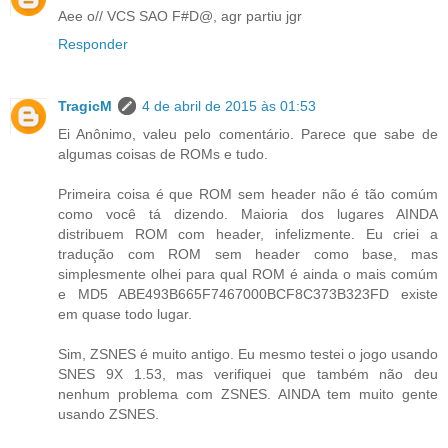
Aee o// VCS SAO F#D@, agr partiu jgr
Responder
TragicM
4 de abril de 2015 às 01:53
Ei Anônimo, valeu pelo comentário. Parece que sabe de
algumas coisas de ROMs e tudo.
Primeira coisa é que ROM sem header não é tão comúm
como você tá dizendo. Maioria dos lugares AINDA
distribuem ROM com header, infelizmente. Eu criei a
tradução com ROM sem header como base, mas
simplesmente olhei para qual ROM é ainda o mais comúm
e MD5 ABE493B665F7467000BCF8C373B323FD existe
em quase todo lugar.
Sim, ZSNES é muito antigo. Eu mesmo testei o jogo usando
SNES 9X 1.53, mas verifiquei que também não deu
nenhum problema com ZSNES. AINDA tem muito gente
usando ZSNES.