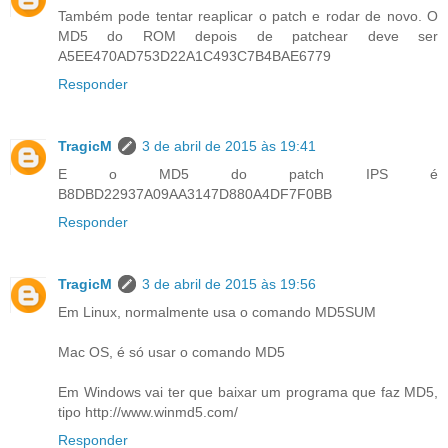
Também pode tentar reaplicar o patch e rodar de novo. O
MD5 do ROM depois de patchear deve ser
A5EE470AD753D22A1C493C7B4BAE6779
Responder
TragicM
3 de abril de 2015 às 19:41
E o MD5 do patch IPS é
B8DBD22937A09AA3147D880A4DF7F0BB
Responder
TragicM
3 de abril de 2015 às 19:56
Em Linux, normalmente usa o comando MD5SUM
Mac OS, é só usar o comando MD5
Em Windows vai ter que baixar um programa que faz MD5,
tipo http://www.winmd5.com/
Responder