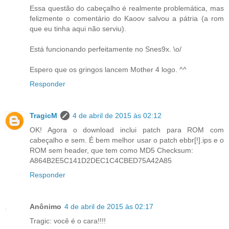
Essa questão do cabeçalho é realmente problemática, mas
felizmente o comentário do Kaoov salvou a pátria (a rom
que eu tinha aqui não serviu).
Está funcionando perfeitamente no Snes9x. \o/
Espero que os gringos lancem Mother 4 logo. ^^
Responder
TragicM
4 de abril de 2015 às 02:12
OK! Agora o download inclui patch para ROM com
cabeçalho e sem. É bem melhor usar o patch ebbr[!].ips e o
ROM sem header, que tem como MD5 Checksum:
A864B2E5C141D2DEC1C4CBED75A42A85
Responder
Anônimo
4 de abril de 2015 às 02:17
Tragic: você é o cara!!!!