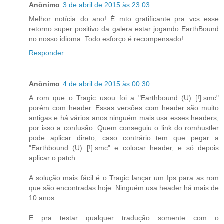
Anônimo
3 de abril de 2015 às 23:03
Melhor notícia do ano! É mto gratificante pra vcs esse
retorno super positivo da galera estar jogando EarthBound
no nosso idioma. Todo esforço é recompensado!
Responder
Anônimo
4 de abril de 2015 às 00:30
A rom que o Tragic usou foi a "Earthbound (U) [!].smc"
porém com header. Essas versões com header são muito
antigas e há vários anos ninguém mais usa esses headers,
por isso a confusão. Quem conseguiu o link do romhustler
pode aplicar direto, caso contrário tem que pegar a
"Earthbound (U) [!].smc" e colocar header, e só depois
aplicar o patch.
A solução mais fácil é o Tragic lançar um Ips para as rom
que são encontradas hoje. Ninguém usa header há mais de
10 anos.
E pra testar qualquer tradução somente com o