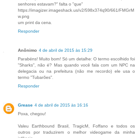
senhores estavam?" falta o "que"
https://imagizer.imageshack.us/v2/598x374q90/661/FMGrM
w.png
um print da cena.
Responder
Anônimo
4 de abril de 2015 às 15:29
Parabéns! Muito bom! Só um detalhe: O termo escolhido foi
"Sharks", não é? Mas quando você fala com um NPC na
delegacia ou na prefeitura (não me recordo) ele usa o
termo "Tubarões".
Responder
Grease
4 de abril de 2015 às 16:16
Poxa, chegou!
Valeu Earthbound Brasil, TragicM, Foffano e todos os
outros por traduzirem o melhor videogame da minha