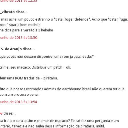
junho de 2013 às 12:53
_vibrato disse...
, mas achei um pouco estranho o "bate, foge, defende". Acho que "bater, fugir,
nder" soaria bem melhor.
ma dica para a versão 1.1 hehehe
junho de 2013 às 13:50
S. de Araujo disse...
 que vocês não deixam disponível uma rom já patcheada?"
crime, seu macaco. Distribuir um patch = ok.
ibuir uma ROM traduzida = pirataria.
dito que nossos estimados admins do earthbound brasil não querem ter que
 com um processo penal.
junho de 2013 às 13:54
ov
disse...
sa trata o cara assim e chamar de macaco? Ele só fez uma pergunta e um
tário, talvez ele nao saiba dessa informação da pirataria, inútil.