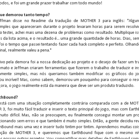
todos, e foi um grande prazer trabalhar com todo mundo!
que demorou tanto tempo?
effman disse no Readme da tradução de MOTHER 3 para inglês: "Algu
imples que apareceram durante o projeto levaram horas para serem resolvi
 testei, achei mais uma dezena de problemas como resultado. Multiplique is
ns da lista acima, e o resultado é... uma grande quantidade de horas. Dias, s
foi o tempo que passei tentando fazer cada hack completo e perfeito. Olhand
inal, realmente valeu a pena."
vo pela demora foi a nossa dedicação ao projeto e o desejo de fazer um tr
omato e Jeffman criaram ferramentas que fizerem o trabalho de traduzir e ins
ivamente simples, mas nós queriamos também modificar os gráficos do j
cou incrível! Mas, como sabem, demorou um pouquinho para conseguir o res
agora, o jogo realmente está da maneira que deve ser um produto traduzido.
rthBound?
está com uma situação completamente contrária comparada com a de MOT
, foi muito fácil traduzir e inserir o texto principal do jogo, mas com Eart
uito difícil. Mas, não se preocupem, eu finalmente consegui montar um pr
cionando sem erros e que também é muito simples. Então, a gente decidiu rev
thBound mais uma vez e inserir tudo tintim por tintim. Aprendemos muitas coi
dução de MOTHER 3, e queremos que EarthBound fique com o mesmo ní
s nossos outros projetos.
Vou compartilhar mais detalhes de Earthbound com