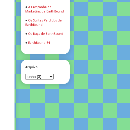
●
A Campanha de
Marketing de EarthBound
●
Os Sprites Perdidos de
EarthBound
●
Os Bugs de EarthBound
●
EarthBound 64
Arquivo: