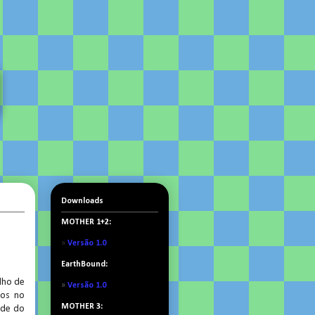
Downloads
MOTHER 1+2:
»
Versão 1.0
EarthBound:
lho de
»
Versão 1.0
cos no
MOTHER 3:
ade do