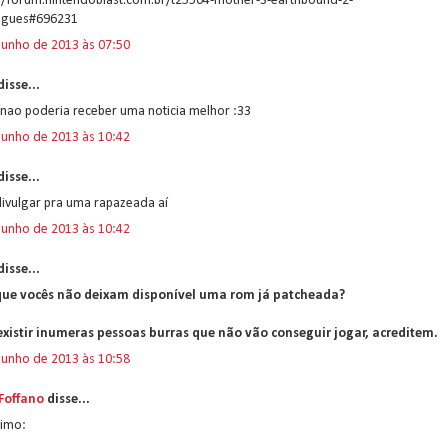
://forum.nintendoblast.com.br/t25504-mother-3-earthbound-2-
ugues#696231
junho de 2013 às 07:50
isse...
 nao poderia receber uma noticia melhor :33
junho de 2013 às 10:42
isse...
ivulgar pra uma rapazeada aí
junho de 2013 às 10:42
isse...
que vocês não deixam disponível uma rom já patcheada?
existir inumeras pessoas burras que não vão conseguir jogar, acreditem.
junho de 2013 às 10:58
 Foffano
disse...
imo: