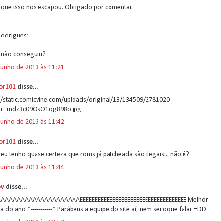
 que isso nos escapou. Obrigado por comentar.
Rodrigues:
 não conseguiu?
junho de 2013 às 11:21
or101
disse...
//static.comicvine.com/uploads/original/13/134509/2781020-
lr_mdz3c09QsO1qg898o.jpg
junho de 2013 às 11:42
or101
disse...
eu tenho quase certeza que roms já patcheada são ilegais... não é?
junho de 2013 às 11:44
ov
disse...
AAAAAAAAAAAAAAAAAAAAEEEEEEEEEEEEEEEEEEEEEEEEEEEEEEEEEEEE Melhor
ia do ano *-----------* Parábens a equipe do site aí, nem sei oque falar =DD