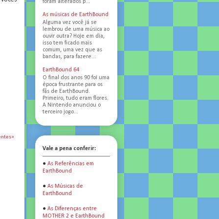
foram alterados p...
As músicas de EarthBound
Alguma vez você já se
lembrou de uma música ao
ouvir outra? Hoje em dia,
isso tem ficado mais
comum, uma vez que as
bandas, para fazere...
EarthBound 64
O final dos anos 90 foi uma
época frustrante para os
fãs de EarthBound.
Primeiro, tudo eram flores.
A Nintendo anunciou o
terceiro jogo...
entes»
Vale a pena conferir:
●
As Referências em
EarthBound
●
As Músicas de
EarthBound
●
As Diferenças entre
MOTHER 2 e EarthBound