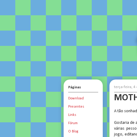
terça-feira, 
Páginas
MOTH
Download
Presentes
A tão sonhad
Links
Gostaria de 
Fórum
várias pess
O Blog
jogo, editan