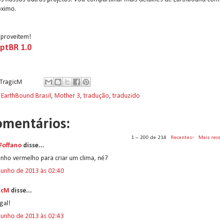
óximo.
aproveitem!
ptBR 1.0
TragicM
:
EarthBound Brasil
,
Mother 3
,
tradução
,
traduzido
omentários:
1 – 200 de 214
Recentes›
Mais rec
 Foffano
disse...
nho vermelho para criar um clima, né?
junho de 2013 às 02:40
icM
disse...
gal!
junho de 2013 às 02:43