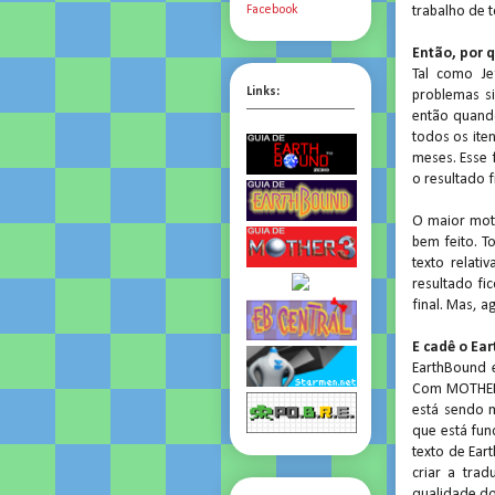
trabalho de 
Facebook
Então, por 
Tal como J
Links:
problemas s
então quando
todos os ite
meses. Esse 
o resultado f
O maior moti
bem feito. T
texto relat
resultado fi
final. Mas, 
E cadê o Ea
EarthBound 
Com MOTHER 3
está sendo m
que está fun
texto de Ear
criar a tra
qualidade do