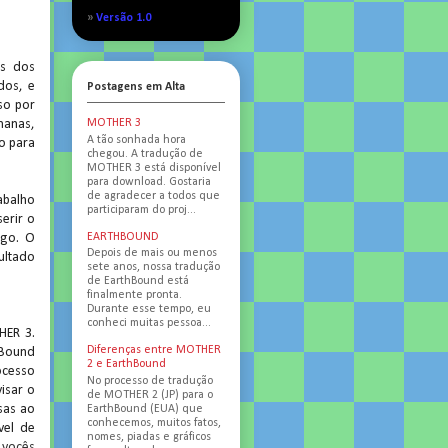
»
Versão 1.0
ns dos
dos, e
Postagens em Alta
so por
emanas,
MOTHER 3
A tão sonhada hora
o para
chegou. A tradução de
MOTHER 3 está disponível
para download. Gostaria
de agradecer a todos que
abalho
participaram do proj...
erir o
EARTHBOUND
ogo. O
Depois de mais ou menos
ultado
sete anos, nossa tradução
de EarthBound está
finalmente pronta.
Durante esse tempo, eu
conheci muitas pessoa...
HER 3.
Diferenças entre MOTHER
hBound
2 e EarthBound
ocesso
No processo de tradução
isar o
de MOTHER 2 (JP) para o
sas ao
EarthBound (EUA) que
conhecemos, muitos fatos,
vel de
nomes, piadas e gráficos
 vocês