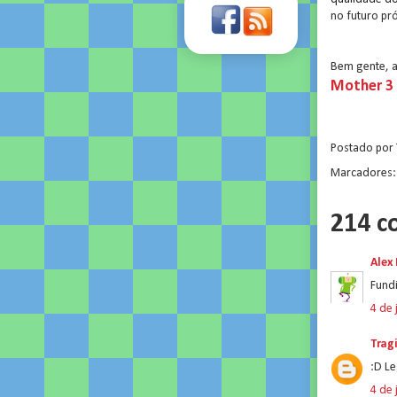
no futuro pr
Bem gente, 
Mother 3 
...
Postado por
Marcadores
214 c
Alex
Fundi
4 de 
Trag
:D Le
4 de 