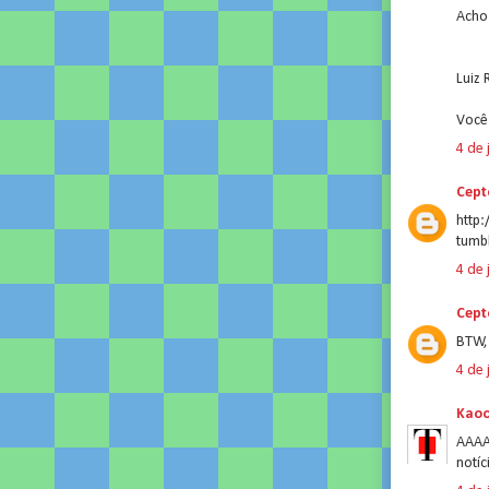
Acho
Luiz 
Você
4 de 
Cept
http:
tumb
4 de 
Cept
BTW, 
4 de 
Kao
AAAA
notíc