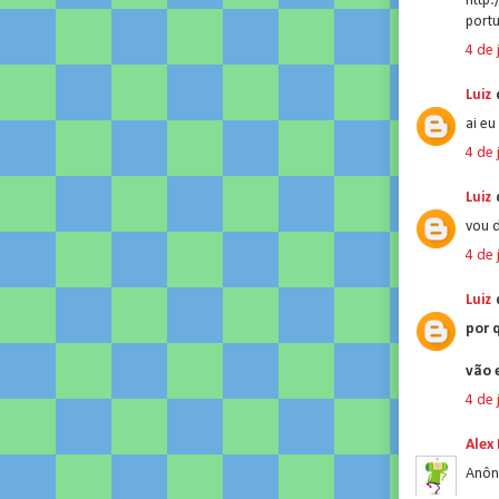
http
port
4 de 
Luiz
d
ai eu
4 de 
Luiz
d
vou d
4 de 
Luiz
d
por 
vão 
4 de 
Alex
Anôn