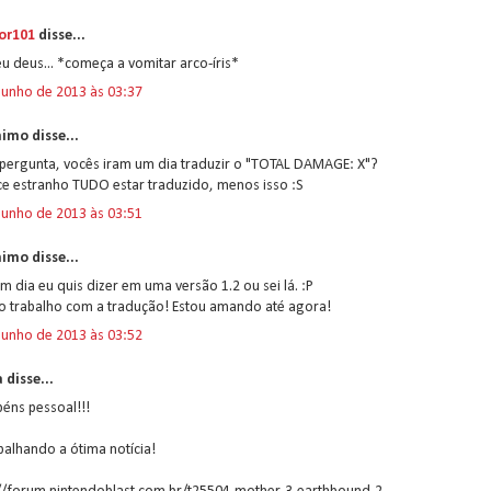
or101
disse...
u deus... *começa a vomitar arco-íris*
junho de 2013 às 03:37
imo disse...
pergunta, vocês iram um dia traduzir o "TOTAL DAMAGE: X"?
ce estranho TUDO estar traduzido, menos isso :S
junho de 2013 às 03:51
imo disse...
m dia eu quis dizer em uma versão 1.2 ou sei lá. :P
o trabalho com a tradução! Estou amando até agora!
junho de 2013 às 03:52
a disse...
éns pessoal!!!
palhando a ótima notícia!