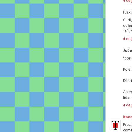
4 de 
lucki
Curti
defe
Taí u
4 de 
João 
"por
Pq é 
Distr
Acre
lidar
4 de 
Kao
Preci
comen