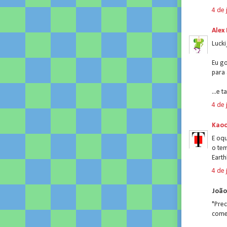
4 de 
Alex
Lucki
Eu g
para 
...e 
4 de 
Kao
E oq
o te
Earth
4 de 
João 
"Prec
come