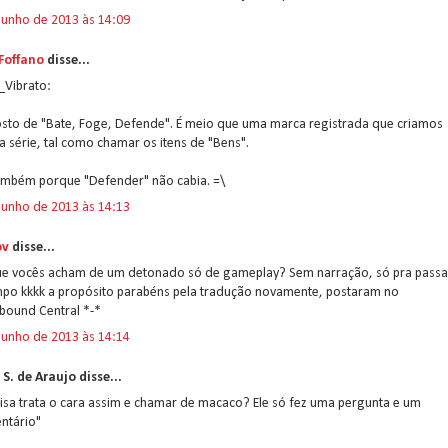
junho de 2013 às 14:09
 Foffano
disse...
_Vibrato:
osto de "Bate, Foge, Defende". É meio que uma marca registrada que criamos
a série, tal como chamar os itens de "Bens".
também porque "Defender" não cabia. =\
junho de 2013 às 14:13
ov
disse...
ue vocês acham de um detonado só de gameplay? Sem narração, só pra passa
mpo kkkk a propósito parabéns pela tradução novamente, postaram no
bound Central *-*
junho de 2013 às 14:14
S. de Araujo disse...
isa trata o cara assim e chamar de macaco? Ele só fez uma pergunta e um
ntário"