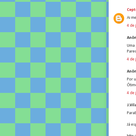
Cept
Ai me
4 de 
Anôn
Uma 
Pare
4 de 
Anôn
Por u
Ótim
4 de 
J.Vil
Parab
Já es