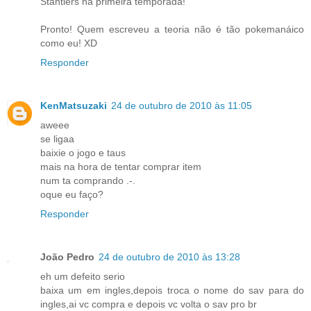
Stantlers na primeira temporada!
Pronto! Quem escreveu a teoria não é tão pokemanáico
como eu! XD
Responder
KenMatsuzaki
24 de outubro de 2010 às 11:05
aweee
se ligaa
baixie o jogo e taus
mais na hora de tentar comprar item
num ta comprando .-.
oque eu faço?
Responder
João Pedro
24 de outubro de 2010 às 13:28
eh um defeito serio
baixa um em ingles,depois troca o nome do sav para do
ingles,ai vc compra e depois vc volta o sav pro br