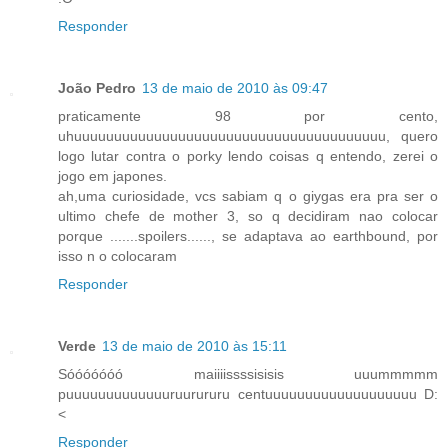
Responder
João Pedro
13 de maio de 2010 às 09:47
praticamente 98 por cento,
uhuuuuuuuuuuuuuuuuuuuuuuuuuuuuuuuuuuuuuuu, quero
logo lutar contra o porky lendo coisas q entendo, zerei o
jogo em japones.
ah,uma curiosidade, vcs sabiam q o giygas era pra ser o
ultimo chefe de mother 3, so q decidiram nao colocar
porque .......spoilers......, se adaptava ao earthbound, por
isso n o colocaram
Responder
Verde
13 de maio de 2010 às 15:11
Sóóóóóóó maiiiissssisisis uuummmmm
puuuuuuuuuuuuuruurururu centuuuuuuuuuuuuuuuuuuu D:
<
Responder