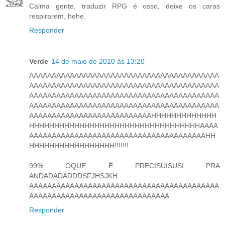
Calma gente, traduzir RPG é osso, deixe os caras
respirarem, hehe.
Responder
Verde
14 de maio de 2010 às 13:20
AAAAAAAAAAAAAAAAAAAAAAAAAAAAAAAAAAAAAAAAAA
AAAAAAAAAAAAAAAAAAAAAAAAAAAAAAAAAAAAAAAAAA
AAAAAAAAAAAAAAAAAAAAAAAAAAAAAAAAAAAAAAAAAA
AAAAAAAAAAAAAAAAAAAAAAAAAAAAAAAAAAAAAAAAAA
AAAAAAAAAAAAAAAAAAAAAAAAAAAHHHHHHHHHHHHH
HHHHHHHHHHHHHHHHHHHHHHHHHHHHHHHHHHAAAA
AAAAAAAAAAAAAAAAAAAAAAAAAAAAAAAAAAAAAAAHH
HHHHHHHHHHHHHHHHH!!!!!!!
99% OQUE É PRECISUISUSI PRA
ANDADADADDDSFJHSJKH
AAAAAAAAAAAAAAAAAAAAAAAAAAAAAAAAAAAAAAAAAA
AAAAAAAAAAAAAAAAAAAAAAAAAAAAAAA
Responder