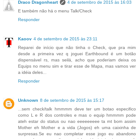
Draco Dragonheart
4 de setembro de 2015 às 16:03
E também não há o menu Talk/Check
Responder
Kaoov
4 de setembro de 2015 às 23:11
Reparei de início que não tinha o Check, que pra mim
desde a primeira vez q joguei Earthbound é um botão
dispensável rs, mas seilá, acho que poderiam deixa os
Equips no menu sim e tirar esse de Mapa, mas vamos ver
a idéia deles...
Responder
Unknown
8 de setembro de 2015 às 15:17
...sem check/talk hmmmm deve ter um botao especifico
como L e R dos controles e mas o equip hmmmm pode
ateh estar do status ou nao eeeeeeeee ta mt bom assim
Mother eh Mother e a vida (Jogos) eh uma caixinha de
surpresas.Se eu nao completar esse jogo eu abandono