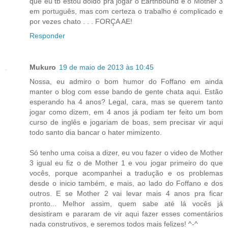
que eu tb estou doido pra jogar o Earthbound e o Mother 3
em português, mas com certeza o trabalho é complicado e
por vezes chato . . . FORÇA AE!
Responder
Mukuro
19 de maio de 2013 às 10:45
Nossa, eu admiro o bom humor do Foffano em ainda
manter o blog com esse bando de gente chata aqui. Estão
esperando ha 4 anos? Legal, cara, mas se querem tanto
jogar como dizem, em 4 anos já podiam ter feito um bom
curso de inglês e jogariam de boas, sem precisar vir aqui
todo santo dia bancar o hater mimizento.
Só tenho uma coisa a dizer, eu vou fazer o video de Mother
3 igual eu fiz o de Mother 1 e vou jogar primeiro do que
vocês, porque acompanhei a tradução e os problemas
desde o inicio também, e mais, ao lado do Foffano e dos
outros. E se Mother 2 vai levar mais 4 anos pra ficar
pronto... Melhor assim, quem sabe até lá vocês já
desistiram e pararam de vir aqui fazer esses comentários
nada construtivos, e seremos todos mais felizes! ^-^