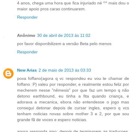
4 anos, chega uma hora que fica injuriado né ^^ mais dou o
maior apoio pros caras continuarem.
Responder
Anônimo
30 de abril de 2013 às 11:02
por favor disponibilizem a versão Beta pelo menos
Responder
New Arias
2 de maio de 2013 às 03:33
poxa foffano(agora q vc respondeu eu vou te chamar de
foffano :P) valeu por responder, e realmente estou feliz por
mecherem nesse "nêmesis" por que faz um tempo q não
detono earthbound, eu tinha a fita quando criança, e
adorava a mecanica, ebora não entendesse o jogo mas
consegui detonar depois de cursar ingles, espero q vcs
tenham noticias novas sobre mother 3 e 2, por que sou
grande fã de voces e espero noticias.
agora responda isso: depois de terminarem as traduçoes,