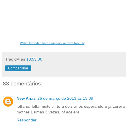
Watch live video from Fangamer on www.twitch.tv
TragicM
às
18:59:00
Compartilhar
83 comentários:
New Arias
26 de março de 2013 às 13:39
foffano, falta muito ;-; to a dois anos esperando e ja zerei o
mother 1 umas 3 vezes, pf acelera
Responder