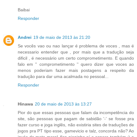
Baibai
Responder
Andrei
19 de maio de 2013 às 21:20
Se vocês vao ou nao lançar é problema de voces , mas é
necessario entender que , por mais que a tradução seja
dificil , é necessário um certo comprometimento. E quando
falo em '' comprometimento '' quero dizer que voces ao
menos poderiam fazer mais postagens a respeito da
tradução para dar uma acalmada no pessoal...
Responder
Hinawa
20 de maio de 2013 às 13:27
Pior do que essas pessoas que falam da incompetência do
site, são pessoas que pagam de sabidão '-' se fosse pra
fazer curso e joga inglês, não existiria sites de traduções de
jogos pra PT tipo esse, gamevicio e talz, concorda não? Ao
invés de mete moral, fica pianinho aí e espera também :) e