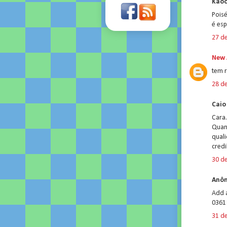
Kaoo
Poisé
é esp
27 d
New 
tem 
28 d
Caio 
Cara
Quan
quali
credi
30 d
Anôn
Add 
0361 
31 d