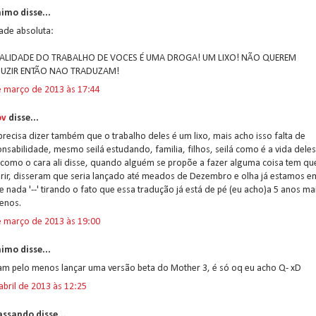
imo disse...
ade absoluta:
ALIDADE DO TRABALHO DE VOCES É UMA DROGA! UM LIXO! NÃO QUEREM
UZIR ENTÃO NAO TRADUZAM!
e março de 2013 às 17:44
ov
disse...
recisa dizer também que o trabalho deles é um lixo, mais acho isso falta de
nsabilidade, mesmo seilá estudando, familia, filhos, seilá como é a vida deles
 como o cara ali disse, quando alguém se propõe a fazer alguma coisa tem qu
rir, disseram que seria lançado até meados de Dezembro e olha já estamos e
 e nada '--' tirando o fato que essa tradução já está de pé (eu acho)a 5 anos ma
enos.
e março de 2013 às 19:00
imo disse...
am pelo menos lançar uma versão beta do Mother 3, é só oq eu acho Q- xD
abril de 2013 às 12:25
assando disse...