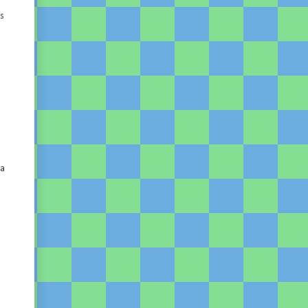
os
ra