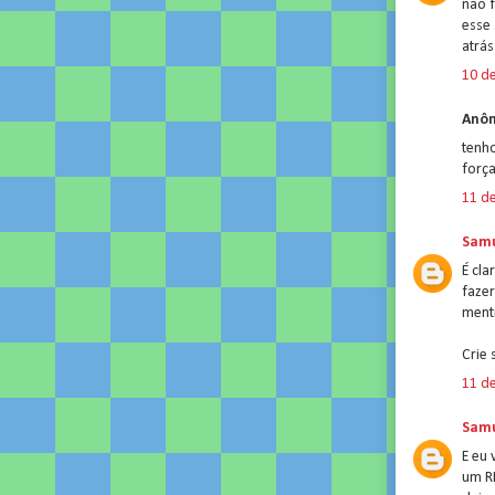
não 
esse 
atrás
10 de
Anôn
tenho
força
11 de
Samu
É cla
fazer
menti
Crie 
11 de
Samu
E eu 
um R