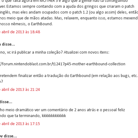
, o que falta agora em MOTHER 3 é algo que a gente não tá conseguindo
lver. Estamos sempre contando com a ajuda dos gringos que criaram o patch
inglês, mas eles andam ocupados com o patch 1.2 (ou algo assim) deles, entã
mos meio que de mãos atadas. Mas, relaxem, enquanto isso, estamos mexen
nosso nêmesis, o EarthBound.
 abril de 2013 às 18:48
a disse...
no, vc irá publicar a minha coleção? Atualizei com novos itens:
://forum.nintendoblast.com.br/t12417p45-mother-earthbound-collection
retendem finalizar então a tradução do Earthbound (em relação aos bugs, etc..
o?
 abril de 2013 às 21:24
isse...
ho meio dramático ver um comentário de 2 anos atrás e o pessoal feliz
ndo que ta terminando, kkkkkkkkkkkkk
 abril de 2013 às 17:15
v disse...