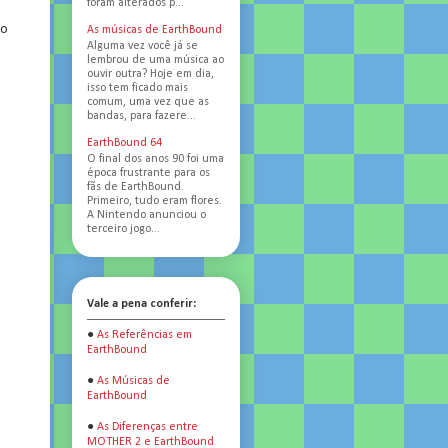
foram alterados p...
to
As músicas de EarthBound
Alguma vez você já se
lembrou de uma música ao
ouvir outra? Hoje em dia,
isso tem ficado mais
comum, uma vez que as
bandas, para fazere...
EarthBound 64
O final dos anos 90 foi uma
época frustrante para os
fãs de EarthBound.
Primeiro, tudo eram flores.
A Nintendo anunciou o
terceiro jogo...
Vale a pena conferir:
●
As Referências em
EarthBound
●
As Músicas de
EarthBound
●
As Diferenças entre
MOTHER 2 e EarthBound