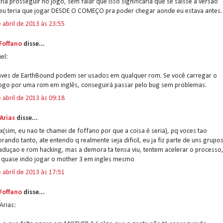
ria prosseguir no jogo, sem falar que isso significaria que se saísse a versão
l eu teria que jogar DESDE O COMEÇO pra poder chegar aonde eu estava antes.
 abril de 2013 às 23:55
 Foffano
disse...
el:
aves de EarthBound podem ser usados em qualquer rom. Se você carregar o
jogo por uma rom em inglês, conseguirá passar pelo bug sem problemas.
 abril de 2013 às 09:18
Arias
disse...
ex(sim, eu nao te chamei de foffano por que a coisa é seria), pq voces tao
ando tanto, ate entendo q realmente seja dificil, eu ja fiz parte de uns grupo
aduçao e rom hacking, mas a demora ta tensa viu, tentem acelerar o processo
o quase indo jogar o mother 3 em ingles mesmo
 abril de 2013 às 17:51
 Foffano
disse...
Arias: