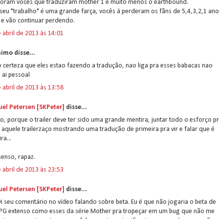
foram vocês que traduziram mother 1 e muito menos o earthbound.
seu "trabalho" é uma grande farça, vocês á perderam os fãns de 5,4,3,2,1 an
 e vão continuar perdendo.
 abril de 2013 às 14:01
imo disse...
 certeza que eles estao fazendo a tradução, nao liga pra esses babacas nao
 ai pessoal
 abril de 2013 às 13:58
el Petersen [SKPeter]
disse...
ro, porque o trailer deve ter sido uma grande mentira, juntar todo o esforço p
 aquele trailerzaço mostrando uma tradução de primeira pra vir e falar que é
ra...
senso, rapaz.
 abril de 2013 às 23:53
el Petersen [SKPeter]
disse...
vi seu comentário no vídeo falando sobre beta. Eu é que não jogaria o beta de
PG extenso como esses da série Mother pra tropeçar em um bug que não me