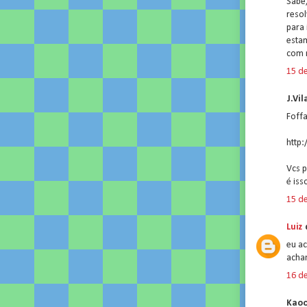
Sabe
reso
para 
esta
com 
15 de
J.Vil
Foffa
http
Vcs p
é iss
15 de
Luiz
d
eu ac
acha
16 de
Kaoo