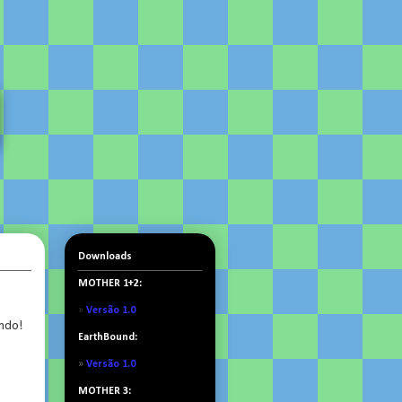
Downloads
MOTHER 1+2:
»
Versão 1.0
ando!
EarthBound:
»
Versão 1.0
MOTHER 3: