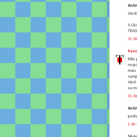
Anôn
Verd
A QU
TRAD
31 d
Kao
Não p
respo
mais
cump
Abril
ou m
31 d
Anôn
podi
1 de 
Só p