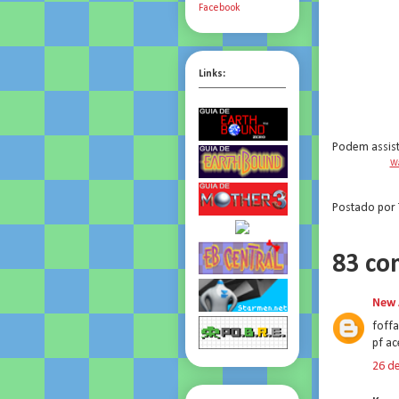
Facebook
Links:
Podem assist
Wa
Postado por
83 co
New 
foffa
pf ac
26 d