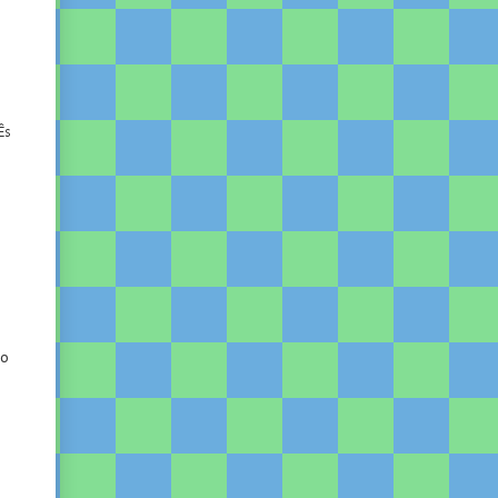
Ês
 o