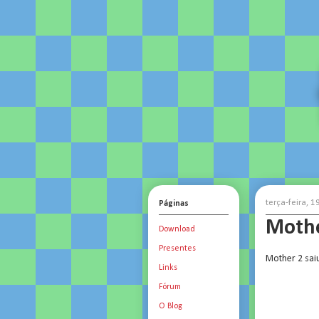
terça-feira, 
Páginas
Mothe
Download
Presentes
Mother 2 sai
Links
Fórum
O Blog