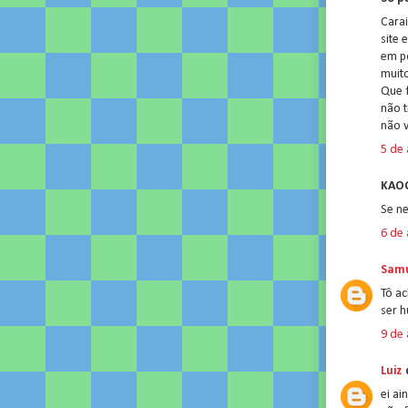
Carai
site 
em po
muito
Que f
não t
não 
5 de 
KAOO
Se ne
6 de 
Samu
Tô a
ser h
9 de 
Luiz
d
ei ai