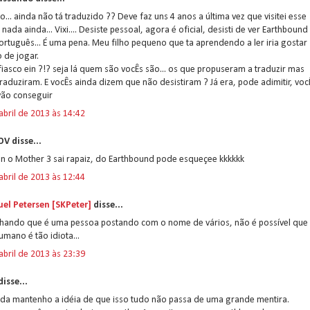
o... ainda não tá traduzido ?? Deve faz uns 4 anos a última vez que visitei esse
e nada ainda... Vixi.... Desiste pessoal, agora é oficial, desisti de ver Earthbound
rtuguês... É uma pena. Meu filho pequeno que ta aprendendo a ler iria gostar
 de jogar.
iasco ein ?!? seja lá quem são vocÊs são... os que propuseram a traduzir mas
raduziram. E vocÊs ainda dizem que não desistiram ? Já era, pode adimitir, voc
vão conseguir
abril de 2013 às 14:42
V disse...
n o Mother 3 sai rapaiz, do Earthbound pode esqueçee kkkkkk
abril de 2013 às 12:44
el Petersen [SKPeter]
disse...
chando que é uma pessoa postando com o nome de vários, não é possível que
umano é tão idiota...
abril de 2013 às 23:39
isse...
nda mantenho a idéia de que isso tudo não passa de uma grande mentira.