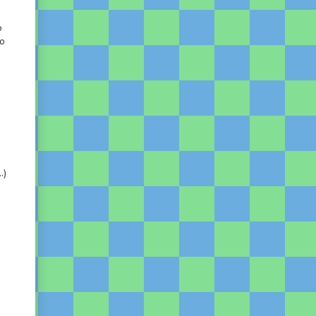
o
do
.)