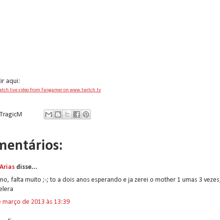
ir aqui:
tch live video from Fangamer on www.twitch.tv
TragicM
mentários:
Arias
disse...
no, falta muito ;-; to a dois anos esperando e ja zerei o mother 1 umas 3 vezes
elera
e março de 2013 às 13:39