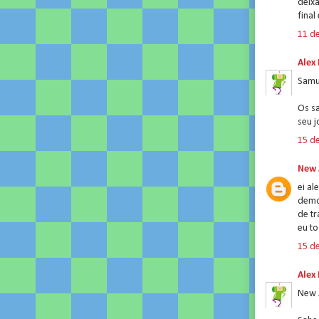
deixa
fina
11 de
Alex
Samu
Os s
seu 
15 de
New 
ei al
demor
de tr
eu t
15 de
Alex
New 