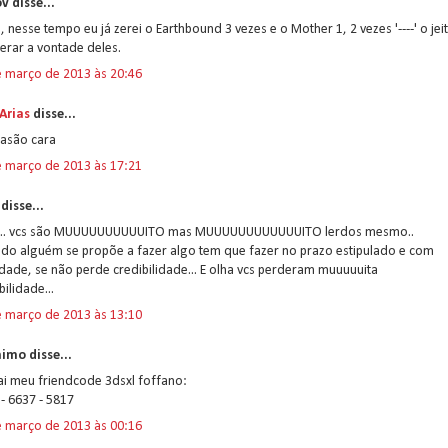
v disse...
, nesse tempo eu já zerei o Earthbound 3 vezes e o Mother 1, 2 vezes '----' o jei
erar a vontade deles.
e março de 2013 às 20:46
Arias
disse...
rasão cara
e março de 2013 às 17:21
disse...
... vcs são MUUUUUUUUUUITO mas MUUUUUUUUUUUUITO lerdos mesmo..
do alguém se propõe a fazer algo tem que fazer no prazo estipulado e com
dade, se não perde credibilidade... E olha vcs perderam muuuuuita
bilidade...
e março de 2013 às 13:10
imo disse...
ai meu friendcode 3dsxl foffano:
- 6637 - 5817
e março de 2013 às 00:16