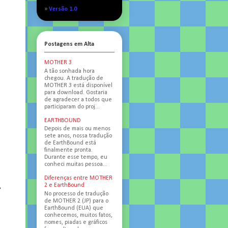
»
Versão 1.0
Postagens em Alta
MOTHER 3
A tão sonhada hora
chegou. A tradução de
MOTHER 3 está disponível
para download. Gostaria
de agradecer a todos que
participaram do proj...
EARTHBOUND
Depois de mais ou menos
sete anos, nossa tradução
de EarthBound está
finalmente pronta.
Durante esse tempo, eu
conheci muitas pessoa...
Diferenças entre MOTHER
2 e EarthBound
,
No processo de tradução
de MOTHER 2 (JP) para o
EarthBound (EUA) que
conhecemos, muitos fatos,
nomes, piadas e gráficos