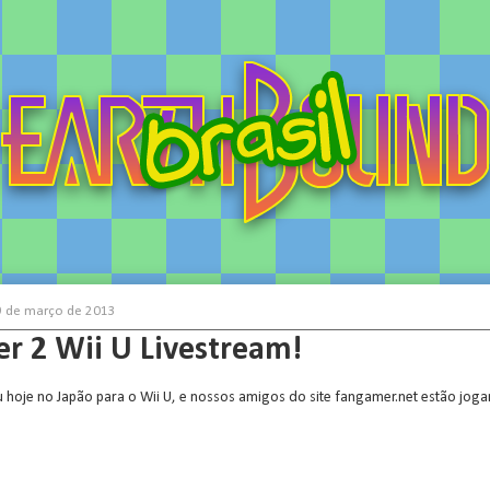
19 de março de 2013
r 2 Wii U Livestream!
u hoje no Japão para o Wii U, e nossos amigos do site fangamer.net estão jog