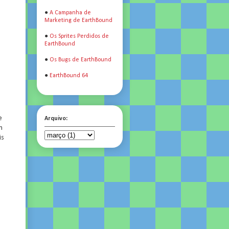
●
A Campanha de
Marketing de EarthBound
●
Os Sprites Perdidos de
EarthBound
●
Os Bugs de EarthBound
●
EarthBound 64
e
Arquivo:
m
is