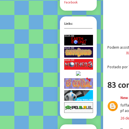
Facebook
Links:
Podem assist
Wa
Postado por
83 co
New 
foffa
pf ac
26 d