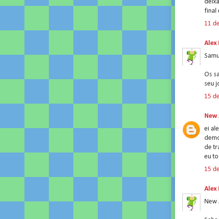
deixa
fina
11 de
Alex
Samu
Os s
seu 
15 de
New 
ei al
demor
de tr
eu t
15 de
Alex
New 