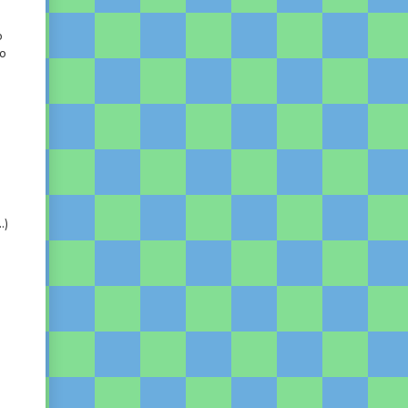
o
do
.)