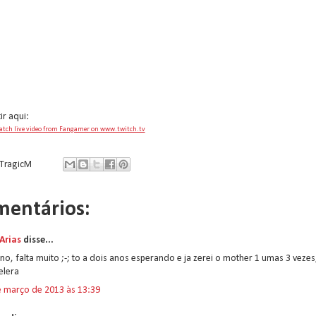
ir aqui:
tch live video from Fangamer on www.twitch.tv
TragicM
mentários:
Arias
disse...
no, falta muito ;-; to a dois anos esperando e ja zerei o mother 1 umas 3 vezes
elera
e março de 2013 às 13:39