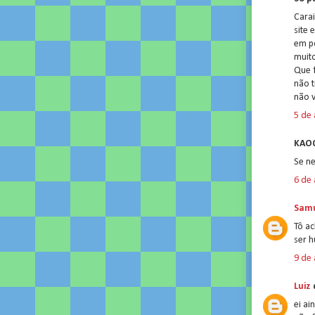
Carai
site 
em po
muito
Que f
não t
não 
5 de 
KAOO
Se ne
6 de 
Samu
Tô a
ser h
9 de 
Luiz
d
ei ai