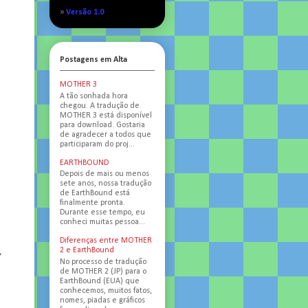
»
Versão 1.0
Postagens em Alta
MOTHER 3
A tão sonhada hora
chegou. A tradução de
MOTHER 3 está disponível
para download. Gostaria
de agradecer a todos que
participaram do proj...
EARTHBOUND
Depois de mais ou menos
sete anos, nossa tradução
de EarthBound está
finalmente pronta.
Durante esse tempo, eu
conheci muitas pessoa...
Diferenças entre MOTHER
2 e EarthBound
,
No processo de tradução
de MOTHER 2 (JP) para o
EarthBound (EUA) que
conhecemos, muitos fatos,
nomes, piadas e gráficos