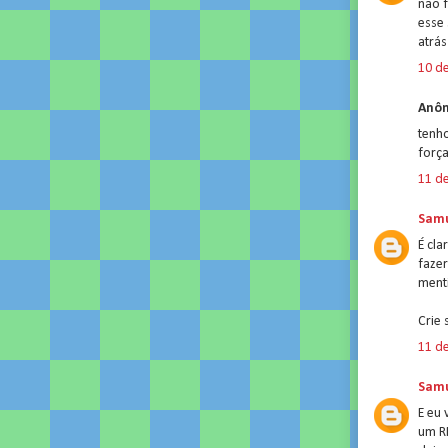
não 
esse 
atrás
10 de
Anôn
tenho
força
11 de
Samu
É cla
fazer
menti
Crie 
11 de
Samu
E eu 
um R