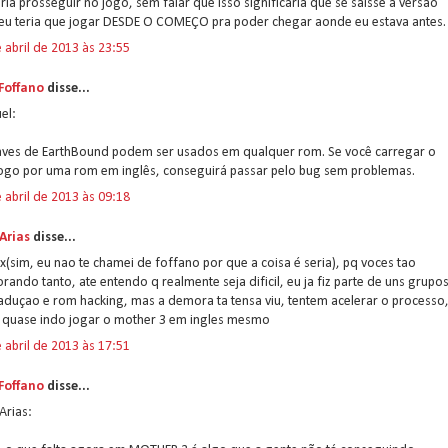
ria prosseguir no jogo, sem falar que isso significaria que se saísse a versão
l eu teria que jogar DESDE O COMEÇO pra poder chegar aonde eu estava antes.
 abril de 2013 às 23:55
 Foffano
disse...
el:
aves de EarthBound podem ser usados em qualquer rom. Se você carregar o
jogo por uma rom em inglês, conseguirá passar pelo bug sem problemas.
 abril de 2013 às 09:18
Arias
disse...
ex(sim, eu nao te chamei de foffano por que a coisa é seria), pq voces tao
ando tanto, ate entendo q realmente seja dificil, eu ja fiz parte de uns grupo
aduçao e rom hacking, mas a demora ta tensa viu, tentem acelerar o processo
o quase indo jogar o mother 3 em ingles mesmo
 abril de 2013 às 17:51
 Foffano
disse...
Arias: