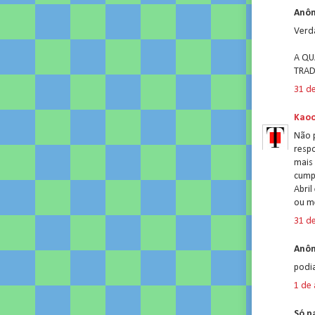
Anôn
Verd
A QU
TRAD
31 d
Kao
Não p
respo
mais
cump
Abril
ou m
31 d
Anôn
podi
1 de 
Só p