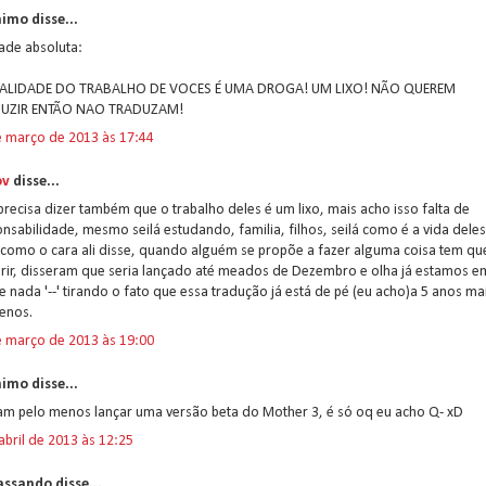
imo disse...
ade absoluta:
ALIDADE DO TRABALHO DE VOCES É UMA DROGA! UM LIXO! NÃO QUEREM
UZIR ENTÃO NAO TRADUZAM!
e março de 2013 às 17:44
ov
disse...
recisa dizer também que o trabalho deles é um lixo, mais acho isso falta de
nsabilidade, mesmo seilá estudando, familia, filhos, seilá como é a vida deles
 como o cara ali disse, quando alguém se propõe a fazer alguma coisa tem qu
rir, disseram que seria lançado até meados de Dezembro e olha já estamos e
 e nada '--' tirando o fato que essa tradução já está de pé (eu acho)a 5 anos ma
enos.
e março de 2013 às 19:00
imo disse...
am pelo menos lançar uma versão beta do Mother 3, é só oq eu acho Q- xD
abril de 2013 às 12:25
assando disse...