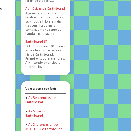
foram alterados p...
to
As músicas de EarthBound
Alguma vez você já se
lembrou de uma música ao
ouvir outra? Hoje em dia,
isso tem ficado mais
comum, uma vez que as
bandas, para fazere...
EarthBound 64
O final dos anos 90 foi uma
época frustrante para os
fãs de EarthBound.
Primeiro, tudo eram flores.
A Nintendo anunciou o
terceiro jogo...
Vale a pena conferir:
●
As Referências em
EarthBound
●
As Músicas de
EarthBound
●
As Diferenças entre
MOTHER 2 e EarthBound