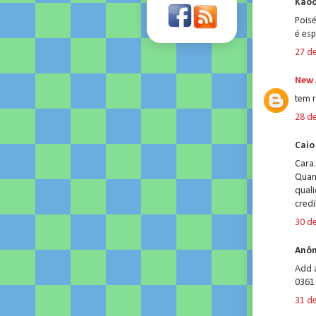
Kaoo
Poisé
é esp
27 d
New 
tem 
28 d
Caio 
Cara
Quan
quali
credi
30 d
Anôn
Add 
0361 
31 d