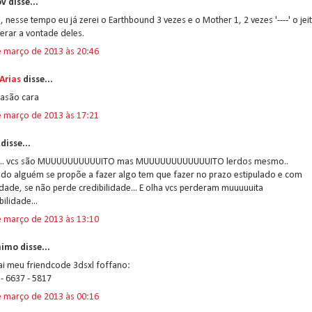
v disse...
, nesse tempo eu já zerei o Earthbound 3 vezes e o Mother 1, 2 vezes '----' o jei
erar a vontade deles.
e março de 2013 às 20:46
Arias
disse...
rasão cara
e março de 2013 às 17:21
disse...
... vcs são MUUUUUUUUUUITO mas MUUUUUUUUUUUUITO lerdos mesmo..
do alguém se propõe a fazer algo tem que fazer no prazo estipulado e com
dade, se não perde credibilidade... E olha vcs perderam muuuuuita
bilidade...
e março de 2013 às 13:10
imo disse...
ai meu friendcode 3dsxl foffano:
- 6637 - 5817
e março de 2013 às 00:16