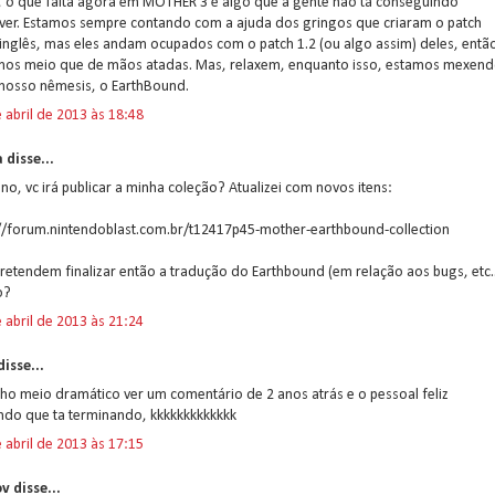
, o que falta agora em MOTHER 3 é algo que a gente não tá conseguindo
lver. Estamos sempre contando com a ajuda dos gringos que criaram o patch
inglês, mas eles andam ocupados com o patch 1.2 (ou algo assim) deles, entã
mos meio que de mãos atadas. Mas, relaxem, enquanto isso, estamos mexen
nosso nêmesis, o EarthBound.
 abril de 2013 às 18:48
a disse...
no, vc irá publicar a minha coleção? Atualizei com novos itens:
://forum.nintendoblast.com.br/t12417p45-mother-earthbound-collection
retendem finalizar então a tradução do Earthbound (em relação aos bugs, etc..
o?
 abril de 2013 às 21:24
isse...
ho meio dramático ver um comentário de 2 anos atrás e o pessoal feliz
ndo que ta terminando, kkkkkkkkkkkkk
 abril de 2013 às 17:15
v disse...