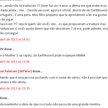
o... ainda não tá traduzido ?? Deve faz uns 4 anos a última vez que visitei esse
e nada ainda... Vixi.... Desiste pessoal, agora é oficial, desisti de ver Earthbound
rtuguês... É uma pena. Meu filho pequeno que ta aprendendo a ler iria gostar
 de jogar.
iasco ein ?!? seja lá quem são vocÊs são... os que propuseram a traduzir mas
raduziram. E vocÊs ainda dizem que não desistiram ? Já era, pode adimitir, voc
vão conseguir
abril de 2013 às 14:42
V disse...
n o Mother 3 sai rapaiz, do Earthbound pode esqueçee kkkkkk
abril de 2013 às 12:44
el Petersen [SKPeter]
disse...
chando que é uma pessoa postando com o nome de vários, não é possível que
umano é tão idiota...
abril de 2013 às 23:39
isse...
nda mantenho a idéia de que isso tudo não passa de uma grande mentira.