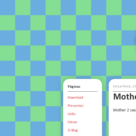
terça-feira, 
Páginas
Mothe
Download
Presentes
Mother 2 sai
Links
Fórum
O Blog