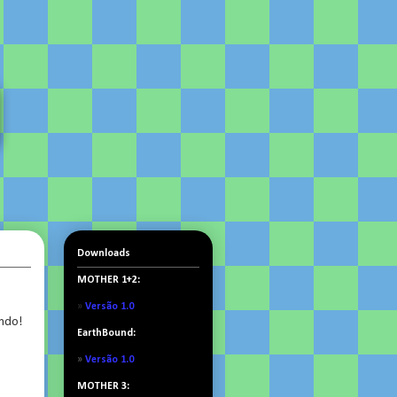
Downloads
MOTHER 1+2:
»
Versão 1.0
ando!
EarthBound:
»
Versão 1.0
MOTHER 3: