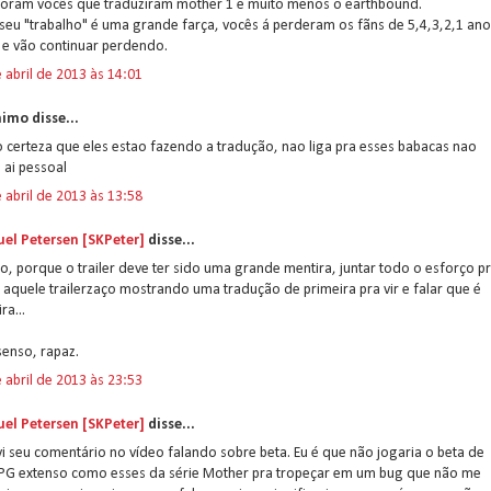
foram vocês que traduziram mother 1 e muito menos o earthbound.
seu "trabalho" é uma grande farça, vocês á perderam os fãns de 5,4,3,2,1 an
 e vão continuar perdendo.
 abril de 2013 às 14:01
imo disse...
 certeza que eles estao fazendo a tradução, nao liga pra esses babacas nao
 ai pessoal
 abril de 2013 às 13:58
el Petersen [SKPeter]
disse...
ro, porque o trailer deve ter sido uma grande mentira, juntar todo o esforço p
 aquele trailerzaço mostrando uma tradução de primeira pra vir e falar que é
ra...
senso, rapaz.
 abril de 2013 às 23:53
el Petersen [SKPeter]
disse...
vi seu comentário no vídeo falando sobre beta. Eu é que não jogaria o beta de
PG extenso como esses da série Mother pra tropeçar em um bug que não me