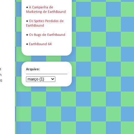
●
A Campanha de
Marketing de EarthBound
●
Os Sprites Perdidos de
EarthBound
●
Os Bugs de EarthBound
●
EarthBound 64
e
Arquivo:
m
is