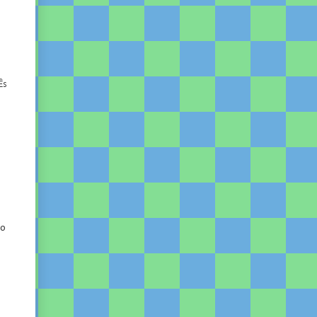
Ês
 o