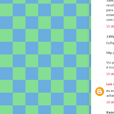
Sabe
reso
para 
esta
com 
15 de
J.Vil
Foffa
http
Vcs p
é iss
15 de
Luiz
d
eu ac
acha
16 de
Kaoo