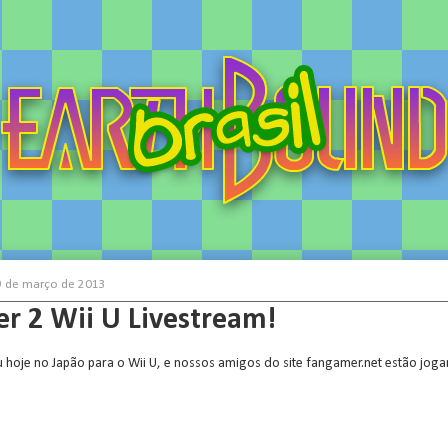
19 de março de 2013
r 2 Wii U Livestream!
u hoje no Japão para o Wii U, e nossos amigos do site fangamer.net estão jog