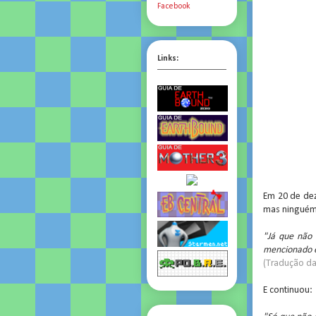
Facebook
Links:
Em 20 de dez
mas ninguém
"Já que não 
mencionado e
(Tradução d
E continuou: