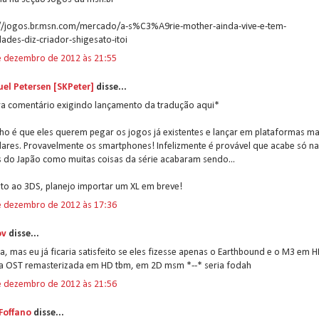
://jogos.br.msn.com/mercado/a-s%C3%A9rie-mother-ainda-vive-e-tem-
ades-diz-criador-shigesato-itoi
e dezembro de 2012 às 21:55
el Petersen [SKPeter]
disse...
ira comentário exigindo lançamento da tradução aqui*
ho é que eles querem pegar os jogos já existentes e lançar em plataformas ma
ares. Provavelmente os smartphones! Infelizmente é provável que acabe só n
 do Japão como muitas coisas da série acabaram sendo...
to ao 3DS, planejo importar um XL em breve!
e dezembro de 2012 às 17:36
ov
disse...
, mas eu já ficaria satisfeito se eles fizesse apenas o Earthbound e o M3 em 
a OST remasterizada em HD tbm, em 2D msm *--* seria fodah
e dezembro de 2012 às 21:56
 Foffano
disse...