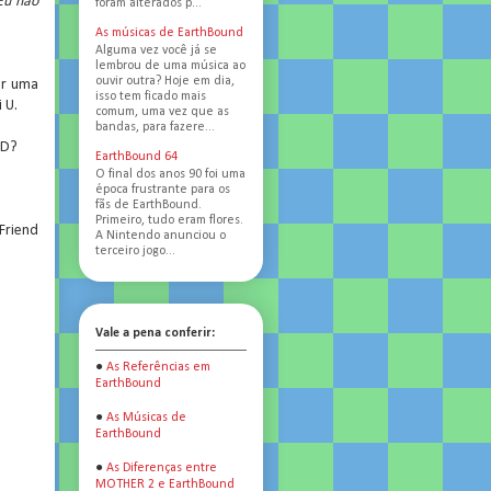
Eu não
foram alterados p...
As músicas de EarthBound
Alguma vez você já se
lembrou de uma música ao
ouvir outra? Hoje em dia,
zer uma
isso tem ficado mais
 U.
comum, uma vez que as
bandas, para fazere...
HD?
EarthBound 64
O final dos anos 90 foi uma
época frustrante para os
fãs de EarthBound.
Primeiro, tudo eram flores.
Friend
A Nintendo anunciou o
terceiro jogo...
Vale a pena conferir:
●
As Referências em
EarthBound
●
As Músicas de
EarthBound
●
As Diferenças entre
MOTHER 2 e EarthBound