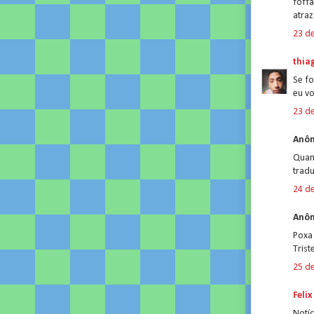
foffa
atra
23 d
thia
Se fo
eu v
23 d
Anôn
Quan
tradu
24 d
Anôn
Poxa 
Trist
25 d
Felix
Notíc