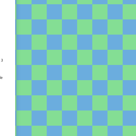
 3
o
de
.