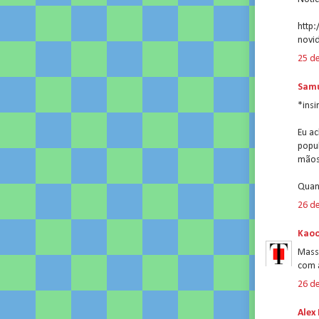
http
novid
25 d
Samu
*ins
Eu ac
popul
mãos
Quan
26 d
Kao
Massa
com 
26 d
Alex