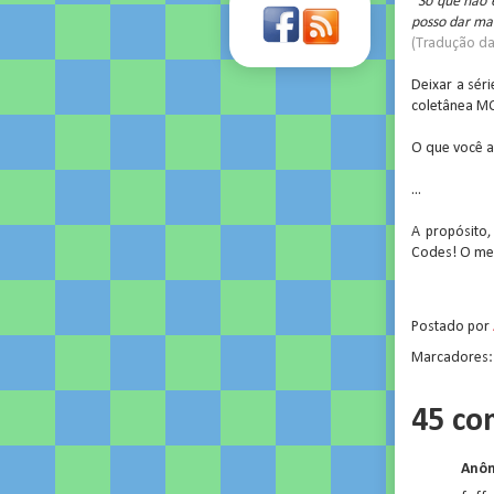
"Só que não 
posso dar ma
(Tradução d
Deixar a sér
coletânea MO
O que você a
...
A propósito
Codes! O meu
.
Postado por
Marcadores
45 co
Anôn