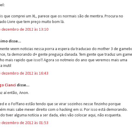
el:
is que comprei um XL, parece que os normais são de mentira. Procura no
ado Livre que tem preço muito bom lá.
e dezembro de 2012 às 13:10
imo disse...
mente veem noticias nessa porra a espera da traducao do mother 3 de gameb
nce, ta demorando d+ gente preguiça danada. Tem gente que traduz um gam
nho mais rapido que isso!! Agora so notmeio do ano que veremos mais uma
a inutil
e dezembro de 2012 às 16:43
go Cianci
disse...
z aí então, Anon.
ed e o Foffano estão tendo que se virar sozinhos nesse finzinho porque
uém mais sabe mexer direito com o hacking em si. Por isso está demorando.
o tiver alguma notícia a ser dada, eles vão colocar aqui, não esquenta.
e dezembro de 2012 às 01:53