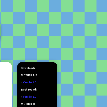
Downloads
MOTHER 1+2:
»
Versão 1.0
EarthBound:
»
Versão 1.0
MOTHER 3: