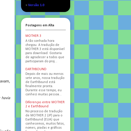
»
Versão 1.0
Postagens em Alta
MOTHER 3
A tão sonhada hora
chegou. A tradução de
MOTHER 3 está disponível
para download. Gostaria
de agradecer a todos que
participaram do proj...
EARTHBOUND
Depois de mais ou menos
sete anos, nossa tradução
havam,
de EarthBound está
finalmente pronta.
Durante esse tempo, eu
conheci muitas pessoa...
 havia
Diferenças entre MOTHER
2 e EarthBound
No processo de tradução
de MOTHER 2 (JP) para o
EarthBound (EUA) que
conhecemos, muitos fatos,
nomes, piadas e gráficos