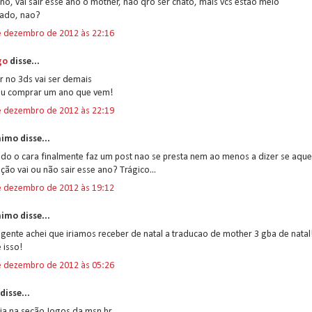
no, vai sair esse ano o mother, nao qro ser chato, mais vcs estão meio
zado, nao?
e dezembro de 2012 às 22:16
go
disse...
r no 3ds vai ser demais
ou comprar um ano que vem!
e dezembro de 2012 às 22:19
imo disse...
do o cara finalmente faz um post nao se presta nem ao menos a dizer se aque
ção vai ou não sair esse ano? Trágico...
e dezembro de 2012 às 19:12
imo disse...
gente achei que iriamos receber de natal a traducao de mother 3 gba de natal
e isso!
e dezembro de 2012 às 05:26
disse...
ia na seção Jogos da msn.br