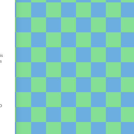
is
as
HD