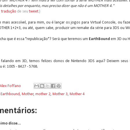
é um 'MOTHER 4'! Tem mais a ver com tornar a série MOTHER mais acessível. 
is detalhes por enquanto, mas preciso dizer que não é um MOTHER 4."
a
tradução
de seu
tweet
.)
ie mais acessível, para mim, ou é lançar os jogos para Virtual Console, ou fa
THER 1+2+3, ou até, quem sabe, produzir um remake da série para 3DS ou Wii
cha que é essa "republicação"? Será que teremos um
EarthBound
em 3D ou 
, falando em 3D, temos felizes donos de Nintendo 3DS aqui? Deixem seus 
 é: 1005 - 8427 - 5768.
Alex Foffano
:
Earthbound
,
Mother
,
mother 2
,
Mother 3
,
Mother 4
mentários:
imo disse...