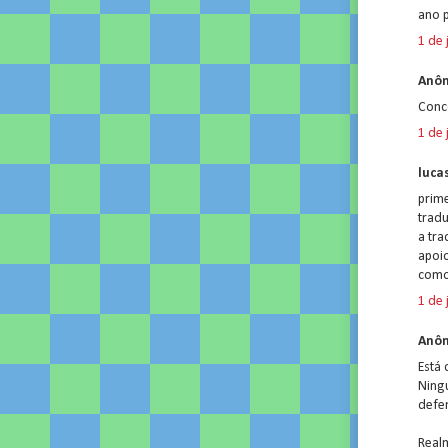
ano p
1 de 
Anôn
Conc
1 de 
lucas
prim
tradu
a tra
apoi
como
1 de 
Anôn
Está 
Ningu
defe
Real