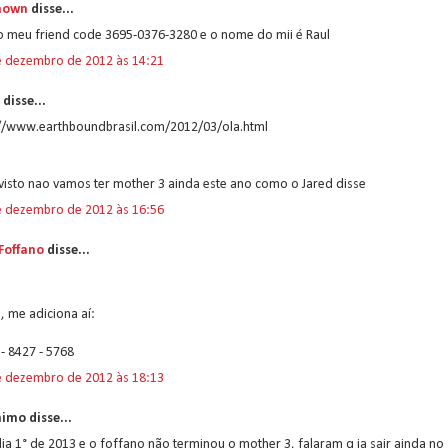
nown
disse...
o meu friend code 3695-0376-3280 e o nome do mii é Raul
e dezembro de 2012 às 14:21
disse...
://www.earthboundbrasil.com/2012/03/ola.html
visto nao vamos ter mother 3 ainda este ano como o Jared disse
e dezembro de 2012 às 16:56
 Foffano
disse...
, me adiciona aí:
- 8427 - 5768
e dezembro de 2012 às 18:13
imo disse...
dia 1° de 2013 e o foffano não terminou o mother 3, falaram q ia sair ainda no