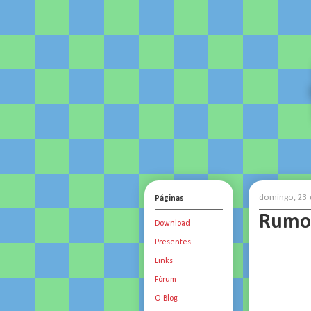
domingo, 23
Páginas
Rumo
Download
Presentes
Links
Fórum
O Blog