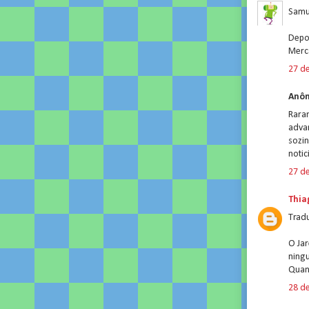
Samu
Depo
Merc
27 d
Anôn
Rara
adva
sozi
notici
27 d
Thia
Tradu
O Jar
ning
Quand
28 d