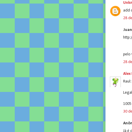
Unk
add 
28 d
Juan 
http
pelo 
28 d
Alex
Raul:
Legal
1005 
30 d
Anôn
Jà é 