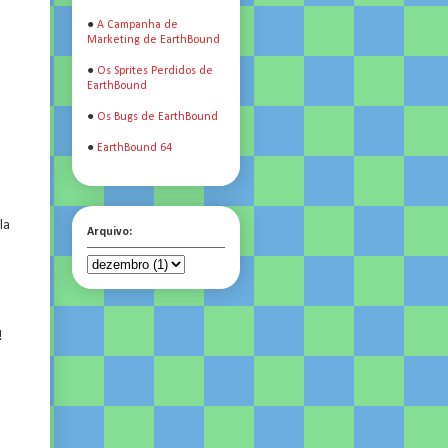
●
A Campanha de
Marketing de EarthBound
●
Os Sprites Perdidos de
EarthBound
●
Os Bugs de EarthBound
●
EarthBound 64
la
Arquivo:
!