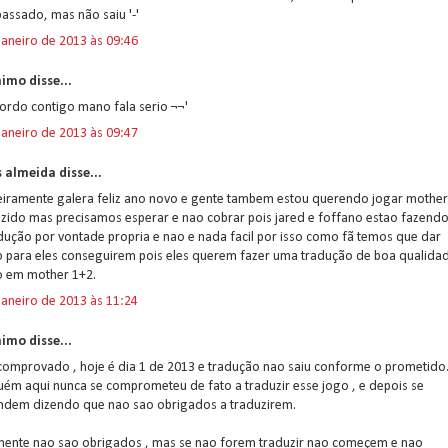
assado, mas não saiu '-'
janeiro de 2013 às 09:46
imo disse...
ordo contigo mano fala serio ¬¬'
janeiro de 2013 às 09:47
 almeida disse...
eiramente galera feliz ano novo e gente tambem estou querendo jogar mother
zido mas precisamos esperar e nao cobrar pois jared e foffano estao fazend
dução por vontade propria e nao e nada facil por isso como fã temos que dar
o para eles conseguirem pois eles querem fazer uma tradução de boa qualida
 em mother 1+2.
janeiro de 2013 às 11:24
imo disse...
comprovado , hoje é dia 1 de 2013 e tradução nao saiu conforme o prometido
ém aqui nunca se comprometeu de fato a traduzir esse jogo , e depois se
ndem dizendo que nao sao obrigados a traduzirem.
mente nao sao obrigados , mas se nao forem traduzir nao começem e nao