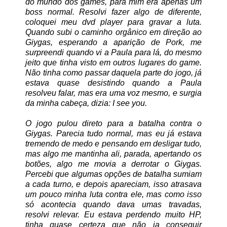
do mundo dos games, para mim era apenas um
boss normal. Resolvi fazer algo de diferente,
coloquei meu dvd player para gravar a luta.
Quando subi o caminho orgânico em direção ao
Giygas, esperando a aparição de Pork, me
surpreendi quando vi a Paula para lá, do mesmo
jeito que tinha visto em outros lugares do game.
Não tinha como passar daquela parte do jogo, já
estava quase desistindo quando a Paula
resolveu falar, mas era uma voz mesmo, e surgia
da minha cabeça, dizia: I see you.
O jogo pulou direto para a batalha contra o
Giygas. Parecia tudo normal, mas eu já estava
tremendo de medo e pensando em desligar tudo,
mas algo me mantinha ali, parada, apertando os
botões, algo me movia a derrotar o Giygas.
Percebi que algumas opções de batalha sumiam
a cada turno, e depois apareciam, isso atrasava
um pouco minha luta contra ele, mas como isso
só acontecia quando dava umas travadas,
resolvi relevar. Eu estava perdendo muito HP,
tinha quase certeza que não ia conseguir