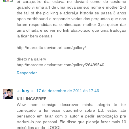
ei cara,outro dia estava no deviant como de costume
quando vi uma art de uma nova serie,o nome é mother 2-3
the fall of the pig king e adorei,a historia se passa 3 anos
apos earthbound e responde varias das perguntas que nao
foram respondidas na continuaçao mother 3,se quiser dar
uma olhada e so ver no link abaixo,axo que uma traduçao
ia ficar bem demais.
http://marcotto.deviantart.com/gallery/
direto na gallery
http://marcotto.deviantart.com/gallery/26499540
Responder
.:: Iury ::.
17 de dezembro de 2011 às 17:46
KILLINGSPREE
Wow, nem consigo descrever minha alegria te ter
começado a ler esse quadrinho sobre EB, estou até
pensando em falar com o autor e pedir autorização pra
traduzí-lo pro pessoal. Ele disse que planeja fazer mais 10
episódios ainda. LOOOL