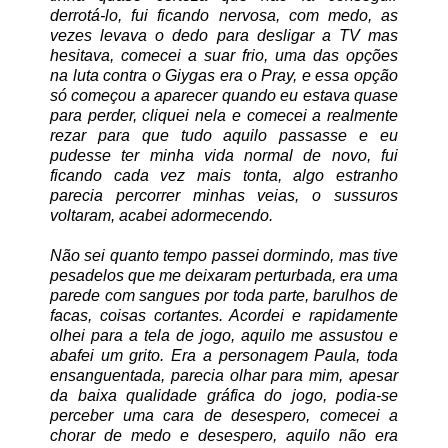
derrotá-lo, fui ficando nervosa, com medo, as
vezes levava o dedo para desligar a TV mas
hesitava, comecei a suar frio, uma das opções
na luta contra o Giygas era o Pray, e essa opção
só começou a aparecer quando eu estava quase
para perder, cliquei nela e comecei a realmente
rezar para que tudo aquilo passasse e eu
pudesse ter minha vida normal de novo, fui
ficando cada vez mais tonta, algo estranho
parecia percorrer minhas veias, o sussuros
voltaram, acabei adormecendo.
Não sei quanto tempo passei dormindo, mas tive
pesadelos que me deixaram perturbada, era uma
parede com sangues por toda parte, barulhos de
facas, coisas cortantes. Acordei e rapidamente
olhei para a tela de jogo, aquilo me assustou e
abafei um grito. Era a personagem Paula, toda
ensanguentada, parecia olhar para mim, apesar
da baixa qualidade gráfica do jogo, podia-se
perceber uma cara de desespero, comecei a
chorar de medo e desespero, aquilo não era