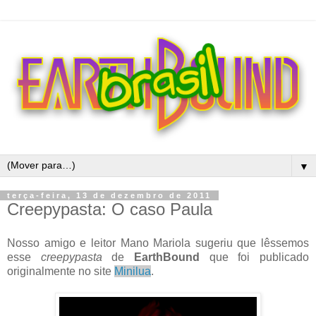
▼
terça-feira, 13 de dezembro de 2011
Creepypasta: O caso Paula
Nosso amigo e leitor Mano Mariola sugeriu que lêssemos
esse
creepypasta
de
EarthBound
que foi publicado
originalmente no site
Minilua
.