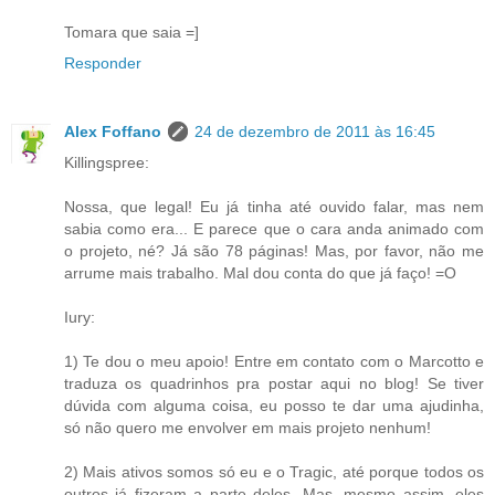
Tomara que saia =]
Responder
Alex Foffano
24 de dezembro de 2011 às 16:45
Killingspree:
Nossa, que legal! Eu já tinha até ouvido falar, mas nem
sabia como era... E parece que o cara anda animado com
o projeto, né? Já são 78 páginas! Mas, por favor, não me
arrume mais trabalho. Mal dou conta do que já faço! =O
Iury:
1) Te dou o meu apoio! Entre em contato com o Marcotto e
traduza os quadrinhos pra postar aqui no blog! Se tiver
dúvida com alguma coisa, eu posso te dar uma ajudinha,
só não quero me envolver em mais projeto nenhum!
2) Mais ativos somos só eu e o Tragic, até porque todos os
outros já fizeram a parte deles. Mas, mesmo assim, eles