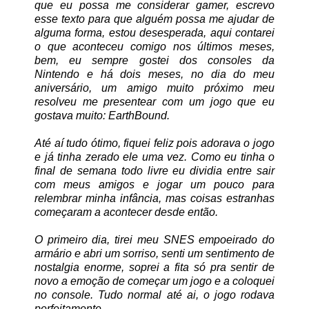
que eu possa me considerar gamer, escrevo
esse texto para que alguém possa me ajudar de
alguma forma, estou desesperada, aqui contarei
o que aconteceu comigo nos últimos meses,
bem, eu sempre gostei dos consoles da
Nintendo e há dois meses, no dia do meu
aniversário, um amigo muito próximo meu
resolveu me presentear com um jogo que eu
gostava muito: EarthBound.
Até aí tudo ótimo, fiquei feliz pois adorava o jogo
e já tinha zerado ele uma vez. Como eu tinha o
final de semana todo livre eu dividia entre sair
com meus amigos e jogar um pouco para
relembrar minha infância, mas coisas estranhas
começaram a acontecer desde então.
O primeiro dia, tirei meu SNES empoeirado do
armário e abri um sorriso, senti um sentimento de
nostalgia enorme, soprei a fita só pra sentir de
novo a emoção de começar um jogo e a coloquei
no console. Tudo normal até ai, o jogo rodava
perfeitamente.