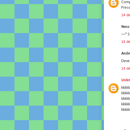
Comp
Pres
14 d
Ness 
¬¬" S
14 d
Anôn
Deve
14 d
Unk
kkkkk
kkkkk
kkkkk
kkkkk
kkkkk