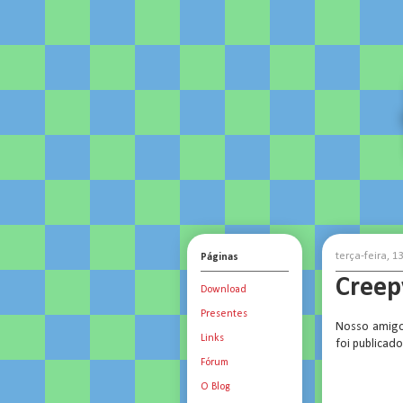
terça-feira, 
Páginas
Creep
Download
Presentes
Nosso amigo 
Links
foi publicad
Fórum
O Blog