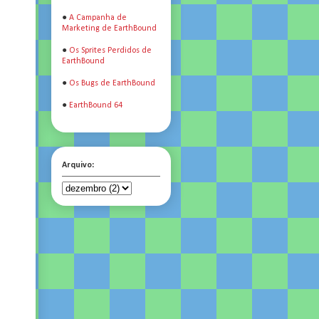
●
A Campanha de
Marketing de EarthBound
●
Os Sprites Perdidos de
EarthBound
●
Os Bugs de EarthBound
●
EarthBound 64
Arquivo: