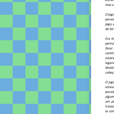
estran
mas c
O jog
perso
jogo, 
de for
Era h
pertu
fazer 
camin
surpr
lugar
desist
cabeça
O jogo
estav
parad
algum
um po
travad
ia con