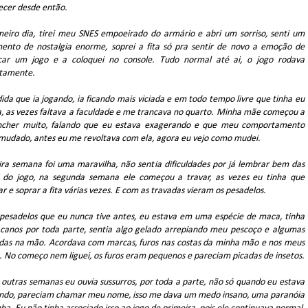
ecer desde então.
meiro dia, tirei meu SNES empoeirado do armário e abri um sorriso, senti um
mento de nostalgia enorme, soprei a fita só pra sentir de novo a emoção de
ar um jogo e a coloquei no console. Tudo normal até ai, o jogo rodava
itamente.
da que ia jogando, ia ficando mais viciada e em todo tempo livre que tinha eu
a, as vezes faltava a faculdade e me trancava no quarto. Minha mãe começou a
cher muito, falando que eu estava exagerando e que meu comportamento
 mudado, antes eu me revoltava com ela, agora eu vejo como mudei.
ira semana foi uma maravilha, não sentia dificuldades por já lembrar bem das
s do jogo, na segunda semana ele começou a travar, as vezes eu tinha que
ar e soprar a fita várias vezes. E com as travadas vieram os pesadelos.
pesadelos que eu nunca tive antes, eu estava em uma espécie de maca, tinha
e canos por toda parte, sentia algo gelado arrepiando meu pescoço e algumas
das na mão. Acordava com marcas, furos nas costas da minha mão e nos meus
. No começo nem liguei, os furos eram pequenos e pareciam picadas de insetos.
 outras semanas eu ouvia sussurros, por toda a parte, não só quando eu estava
ndo, pareciam chamar meu nome, isso me dava um medo insano, uma paranóia