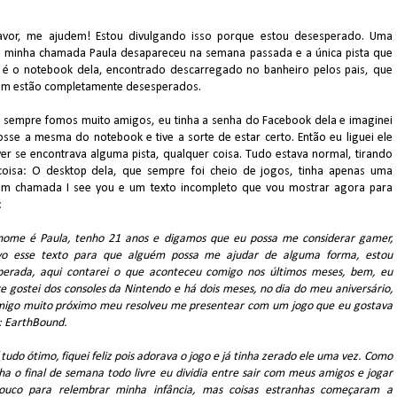
avor, me ajudem! Estou divulgando isso porque estou desesperado. Uma
 minha chamada Paula desapareceu na semana passada e a única pista que
 é o notebook dela, encontrado descarregado no banheiro pelos pais, que
m estão completamente desesperados.
sempre fomos muito amigos, eu tinha a senha do Facebook dela e imaginei
osse a mesma do notebook e tive a sorte de estar certo. Então eu liguei ele
ver se encontrava alguma pista, qualquer coisa. Tudo estava normal, tirando
oisa: O desktop dela, que sempre foi cheio de jogos, tinha apenas uma
m chamada I see you e um texto incompleto que vou mostrar agora para
:
ome é Paula, tenho 21 anos e digamos que eu possa me considerar gamer,
vo esse texto para que alguém possa me ajudar de alguma forma, estou
perada, aqui contarei o que aconteceu comigo nos últimos meses, bem, eu
 gostei dos consoles da Nintendo e há dois meses, no dia do meu aniversário,
igo muito próximo meu resolveu me presentear com um jogo que eu gostava
: EarthBound.
 tudo ótimo, fiquei feliz pois adorava o jogo e já tinha zerado ele uma vez. Como
ha o final de semana todo livre eu dividia entre sair com meus amigos e jogar
uco para relembrar minha infância, mas coisas estranhas começaram a