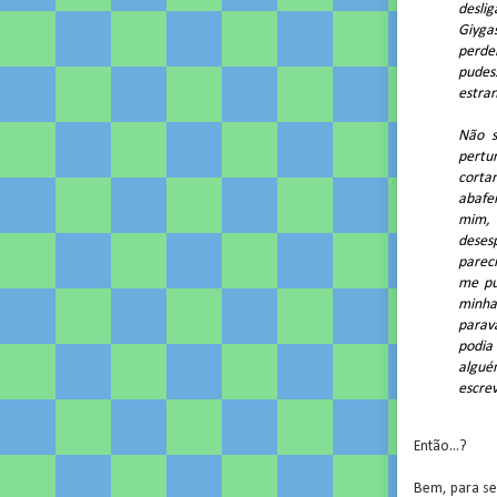
desli
Giyga
perder
pudes
estran
Não s
pertu
corta
abafe
mim, 
deses
pareci
me pu
minha
parav
podia
algué
escre
Então...?
Bem, para se