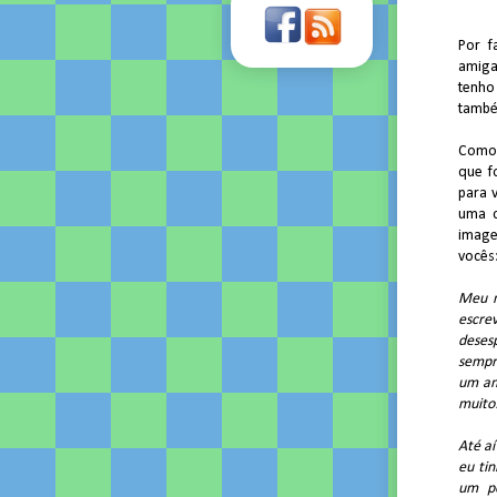
Por f
amiga
tenho
també
Como 
que f
para 
uma c
image
vocês
Meu n
escre
deses
sempre
um am
muito
Até aí
eu tin
um po