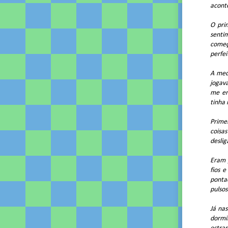
acont
O pri
senti
começ
perfe
A medi
jogav
me en
tinha
Prime
coisa
deslig
Eram 
fios 
ponta
pulsos
Já nas
dormi