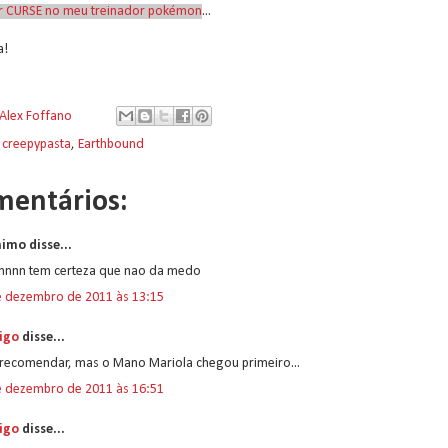
ar CURSE no meu treinador pokémon
...
a!
Alex Foffano
:
creepypasta
,
Earthbound
mentários:
imo disse...
nnnn tem certeza que nao da medo
e dezembro de 2011 às 13:15
igo
disse...
 recomendar, mas o Mano Mariola chegou primeiro...
e dezembro de 2011 às 16:51
igo
disse...