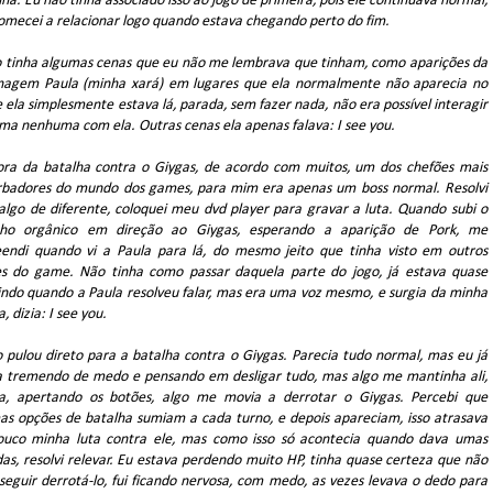
ha. Eu não tinha associado isso ao jogo de primeira, pois ele continuava normal,
omecei a relacionar logo quando estava chegando perto do fim.
o tinha algumas cenas que eu não me lembrava que tinham, como aparições da
nagem Paula (minha xará) em lugares que ela normalmente não aparecia no
e ela simplesmente estava lá, parada, sem fazer nada, não era possível interagir
ma nenhuma com ela. Outras cenas ela apenas falava: I see you.
ora da batalha contra o Giygas, de acordo com muitos, um dos chefões mais
rbadores do mundo dos games, para mim era apenas um boss normal. Resolvi
algo de diferente, coloquei meu dvd player para gravar a luta. Quando subi o
ho orgânico em direção ao Giygas, esperando a aparição de Pork, me
eendi quando vi a Paula para lá, do mesmo jeito que tinha visto em outros
es do game. Não tinha como passar daquela parte do jogo, já estava quase
indo quando a Paula resolveu falar, mas era uma voz mesmo, e surgia da minha
, dizia: I see you.
 pulou direto para a batalha contra o Giygas. Parecia tudo normal, mas eu já
a tremendo de medo e pensando em desligar tudo, mas algo me mantinha ali,
a, apertando os botões, algo me movia a derrotar o Giygas. Percebi que
as opções de batalha sumiam a cada turno, e depois apareciam, isso atrasava
uco minha luta contra ele, mas como isso só acontecia quando dava umas
as, resolvi relevar. Eu estava perdendo muito HP, tinha quase certeza que não
seguir derrotá-lo, fui ficando nervosa, com medo, as vezes levava o dedo para