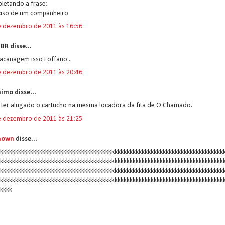
letando a frase:
ciso de um companheiro
e dezembro de 2011 às 16:56
BR disse...
acanagem isso Foffano...
e dezembro de 2011 às 20:46
imo disse...
 ter alugado o cartucho na mesma locadora da fita de O Chamado.
e dezembro de 2011 às 21:25
nown
disse...
kkkkkkkkkkkkkkkkkkkkkkkkkkkkkkkkkkkkkkkkkkkkkkkkkkkkkkkkkkkkkkkkkkkkkkkkkk
kkkkkkkkkkkkkkkkkkkkkkkkkkkkkkkkkkkkkkkkkkkkkkkkkkkkkkkkkkkkkkkkkkkkkkkkkk
kkkkkkkkkkkkkkkkkkkkkkkkkkkkkkkkkkkkkkkkkkkkkkkkkkkkkkkkkkkkkkkkkkkkkkkkkk
kkkkkkkkkkkkkkkkkkkkkkkkkkkkkkkkkkkkkkkkkkkkkkkkkkkkkkkkkkkkkkkkkkkkkkkkkk
kkkk