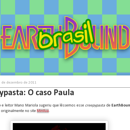
13 de dezembro de 2011
ypasta: O caso Paula
e leitor Mano Mariola sugeriu que lêssemos esse
creepypasta
de
EarthBou
o originalmente no site
Minilua
.