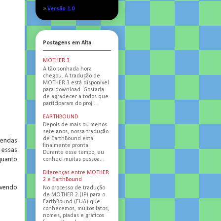
»
Versão 1.0
Postagens em Alta
MOTHER 3
A tão sonhada hora
chegou. A tradução de
MOTHER 3 está disponível
para download. Gostaria
de agradecer a todos que
participaram do proj...
EARTHBOUND
Depois de mais ou menos
sete anos, nossa tradução
de EarthBound está
lendas
finalmente pronta.
 essas
Durante esse tempo, eu
quanto
conheci muitas pessoa...
Diferenças entre MOTHER
2 e EarthBound
 vendo
No processo de tradução
de MOTHER 2 (JP) para o
EarthBound (EUA) que
conhecemos, muitos fatos,
nomes, piadas e gráficos