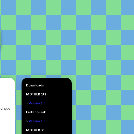
Downloads
MOTHER 1+2:
»
Versão 1.0
nd
que
EarthBound:
»
Versão 1.0
MOTHER 3: