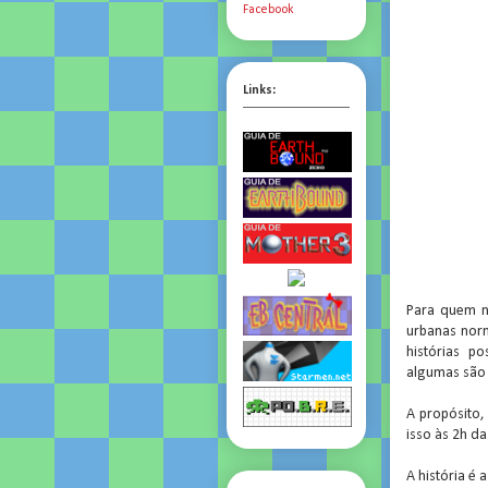
Facebook
Links:
Para quem n
urbanas nor
histórias p
algumas são 
A propósito,
isso às 2h d
A história é 