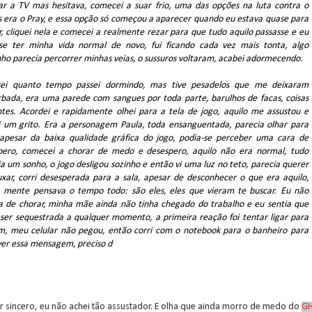
gar a TV mas hesitava, comecei a suar frio, uma das opções na luta contra o
s era o Pray, e essa opção só começou a aparecer quando eu estava quase para
, cliquei nela e comecei a realmente rezar para que tudo aquilo passasse e eu
se ter minha vida normal de novo, fui ficando cada vez mais tonta, algo
ho parecia percorrer minhas veias, o sussuros voltaram, acabei adormecendo.
ei quanto tempo passei dormindo, mas tive pesadelos que me deixaram
rbada, era uma parede com sangues por toda parte, barulhos de facas, coisas
ntes. Acordei e rapidamente olhei para a tela de jogo, aquilo me assustou e
i um grito. Era a personagem Paula, toda ensanguentada, parecia olhar para
apesar da baixa qualidade gráfica do jogo, podia-se perceber uma cara de
pero, comecei a chorar de medo e desespero, aquilo não era normal, tudo
a um sonho, o jogo desligou sozinho e então vi uma luz no teto, parecia querer
xar, corri desesperada para a sala, apesar de desconhecer o que era aquilo,
 mente pensava o tempo todo: são eles, eles que vieram te buscar. Eu não
a de chorar, minha mãe ainda não tinha chegado do trabalho e eu sentia que
 ser sequestrada a qualquer momento, a primeira reação foi tentar ligar para
m, meu celular não pegou, então corri com o notebook para o banheiro para
ver essa mensagem, preciso d
r sincero, eu não achei tão assustador. E olha que ainda morro de medo do
G