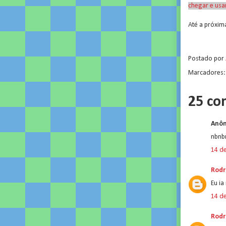
chegar e us
Até a próxim
.
Postado por
Marcadores
25 co
Anôn
nbnb
14 d
Rodr
Eu ia
14 d
Rodr