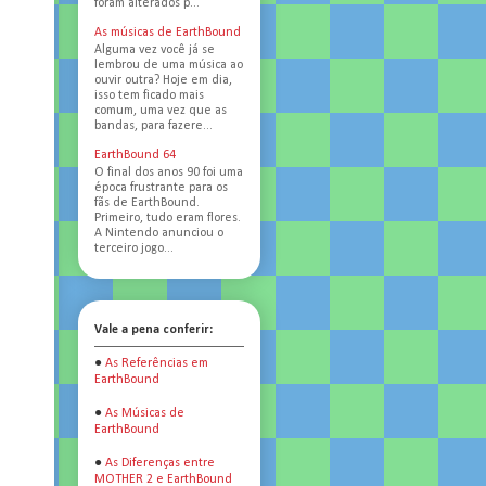
foram alterados p...
As músicas de EarthBound
Alguma vez você já se
lembrou de uma música ao
ouvir outra? Hoje em dia,
isso tem ficado mais
comum, uma vez que as
bandas, para fazere...
EarthBound 64
O final dos anos 90 foi uma
época frustrante para os
fãs de EarthBound.
Primeiro, tudo eram flores.
A Nintendo anunciou o
terceiro jogo...
Vale a pena conferir:
●
As Referências em
EarthBound
●
As Músicas de
EarthBound
●
As Diferenças entre
MOTHER 2 e EarthBound