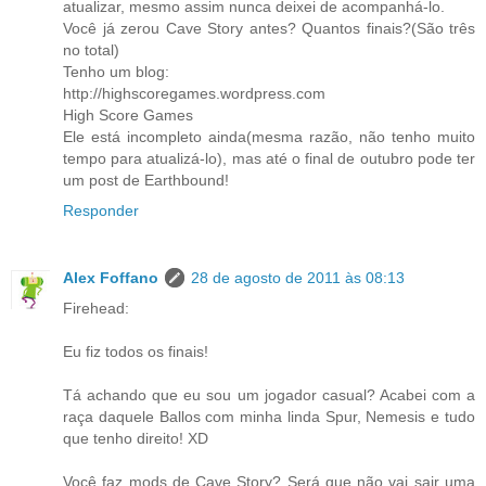
atualizar, mesmo assim nunca deixei de acompanhá-lo.
Você já zerou Cave Story antes? Quantos finais?(São três
no total)
Tenho um blog:
http://highscoregames.wordpress.com
High Score Games
Ele está incompleto ainda(mesma razão, não tenho muito
tempo para atualizá-lo), mas até o final de outubro pode ter
um post de Earthbound!
Responder
Alex Foffano
28 de agosto de 2011 às 08:13
Firehead:
Eu fiz todos os finais!
Tá achando que eu sou um jogador casual? Acabei com a
raça daquele Ballos com minha linda Spur, Nemesis e tudo
que tenho direito! XD
Você faz mods de Cave Story? Será que não vai sair uma