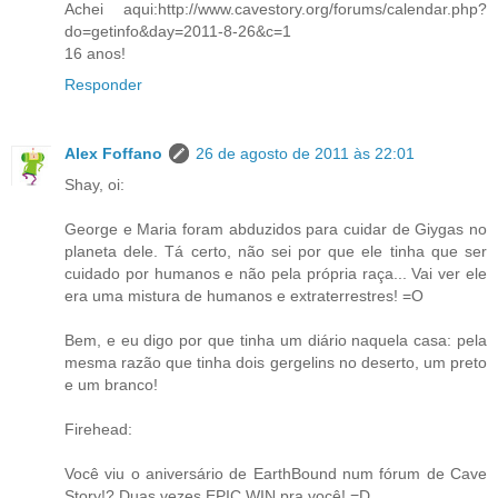
Achei aqui:http://www.cavestory.org/forums/calendar.php?
do=getinfo&day=2011-8-26&c=1
16 anos!
Responder
Alex Foffano
26 de agosto de 2011 às 22:01
Shay, oi:
George e Maria foram abduzidos para cuidar de Giygas no
planeta dele. Tá certo, não sei por que ele tinha que ser
cuidado por humanos e não pela própria raça... Vai ver ele
era uma mistura de humanos e extraterrestres! =O
Bem, e eu digo por que tinha um diário naquela casa: pela
mesma razão que tinha dois gergelins no deserto, um preto
e um branco!
Firehead:
Você viu o aniversário de EarthBound num fórum de Cave
Story!? Duas vezes EPIC WIN pra você! =D