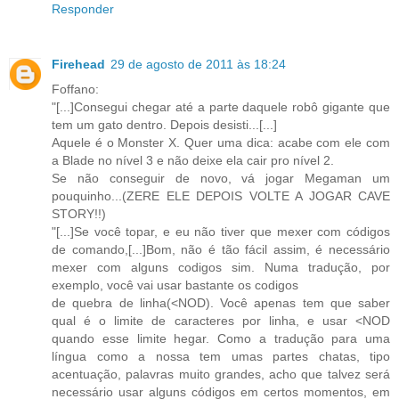
Responder
Firehead
29 de agosto de 2011 às 18:24
Foffano:
"[...]Consegui chegar até a parte daquele robô gigante que
tem um gato dentro. Depois desisti...[...]
Aquele é o Monster X. Quer uma dica: acabe com ele com
a Blade no nível 3 e não deixe ela cair pro nível 2.
Se não conseguir de novo, vá jogar Megaman um
pouquinho...(ZERE ELE DEPOIS VOLTE A JOGAR CAVE
STORY!!)
"[...]Se você topar, e eu não tiver que mexer com códigos
de comando,[...]Bom, não é tão fácil assim, é necessário
mexer com alguns codigos sim. Numa tradução, por
exemplo, você vai usar bastante os codigos
de quebra de linha(<NOD). Você apenas tem que saber
qual é o limite de caracteres por linha, e usar <NOD
quando esse limite hegar. Como a tradução para uma
língua como a nossa tem umas partes chatas, tipo
acentuação, palavras muito grandes, acho que talvez será
necessário usar alguns códigos em certos momentos, em