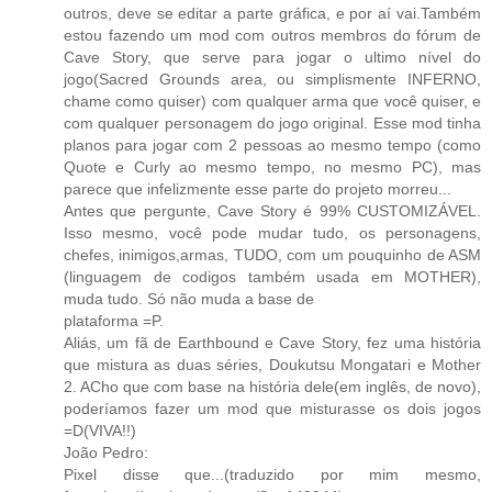
outros, deve se editar a parte gráfica, e por aí vai.Também
estou fazendo um mod com outros membros do fórum de
Cave Story, que serve para jogar o ultimo nível do
jogo(Sacred Grounds area, ou simplismente INFERNO,
chame como quiser) com qualquer arma que você quiser, e
com qualquer personagem do jogo original. Esse mod tinha
planos para jogar com 2 pessoas ao mesmo tempo (como
Quote e Curly ao mesmo tempo, no mesmo PC), mas
parece que infelizmente esse parte do projeto morreu...
Antes que pergunte, Cave Story é 99% CUSTOMIZÁVEL.
Isso mesmo, você pode mudar tudo, os personagens,
chefes, inimigos,armas, TUDO, com um pouquinho de ASM
(linguagem de codigos também usada em MOTHER),
muda tudo. Só não muda a base de
plataforma =P.
Aliás, um fã de Earthbound e Cave Story, fez uma história
que mistura as duas séries, Doukutsu Mongatari e Mother
2. ACho que com base na história dele(em inglês, de novo),
poderíamos fazer um mod que misturasse os dois jogos
=D(VIVA!!)
João Pedro:
Pixel disse que...(traduzido por mim mesmo,