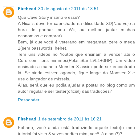
Firehead
30 de agosto de 2011 às 18:51
Que Cave Story insano é esse?
A Nicalis deve ter caprichado na dificuldade XD(Não vejo a
hora de ganhar meu Wii, ou melhor, juntar minhas
economias e comprar)
Bem, já que você é veterano em megaman, zere o mega
1(sem passwords, hehe).
Tem uns videos no Youtbe que ensinam a vencer até o
Core com itens minímos(Polar Star LVL1+3HP). Um vídeo
ensinado a matar o Monster X assim pode ser encontrado
lá. Se ainda estiver jogando, fique longe do Monster X e
use o lançador de mísseis.
Aliás, será que eu podia ajudar a postar no blog como um
autor regular e ser tester(oficial) das traduções?
Responder
Firehead
1 de setembro de 2011 às 16:21
Foffano, você ainda está traduzindo aquele texto(o meu
tutorial foi visto 3 vezes andtes mim, você já olhou?)?