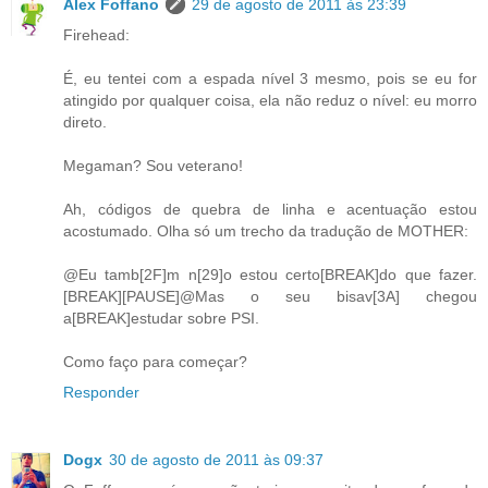
Alex Foffano
29 de agosto de 2011 às 23:39
Firehead:
É, eu tentei com a espada nível 3 mesmo, pois se eu for
atingido por qualquer coisa, ela não reduz o nível: eu morro
direto.
Megaman? Sou veterano!
Ah, códigos de quebra de linha e acentuação estou
acostumado. Olha só um trecho da tradução de MOTHER:
@Eu tamb[2F]m n[29]o estou certo[BREAK]do que fazer.
[BREAK][PAUSE]@Mas o seu bisav[3A] chegou
a[BREAK]estudar sobre PSI.
Como faço para começar?
Responder
Dogx
30 de agosto de 2011 às 09:37