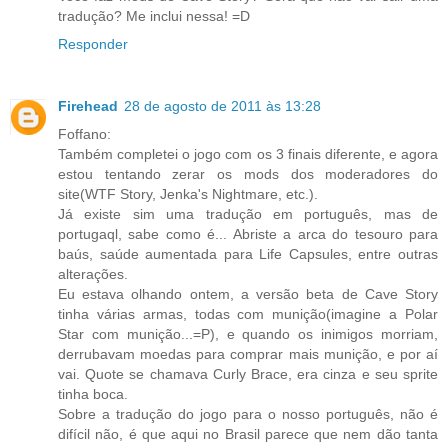
tradução? Me inclui nessa! =D
Responder
Firehead
28 de agosto de 2011 às 13:28
Foffano:
Também completei o jogo com os 3 finais diferente, e agora
estou tentando zerar os mods dos moderadores do
site(WTF Story, Jenka's Nightmare, etc.).
Já existe sim uma tradução em português, mas de
portugaql, sabe como é... Abriste a arca do tesouro para
baús, saúde aumentada para Life Capsules, entre outras
alterações.
Eu estava olhando ontem, a versão beta de Cave Story
tinha várias armas, todas com munição(imagine a Polar
Star com munição...=P), e quando os inimigos morriam,
derrubavam moedas para comprar mais munição, e por aí
vai. Quote se chamava Curly Brace, era cinza e seu sprite
tinha boca.
Sobre a tradução do jogo para o nosso português, não é
difícil não, é que aqui no Brasil parece que nem dão tanta