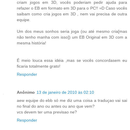
criam jogos em 3D, vocês poderiam pedir ajuda para
refazer o EB em formato em 3D para o PC!! =D Caso vocês
saibam como cria jogos em 3D , nem vai precisa de outra
equipe.
Um dos meus sonhos seria joga (ou até mesmo cria[mas
não tenho manha com isso]) um EB Original em 3D com a
mesma história!
É meio louca essa idéia ,mas se vocês concordasem eu
ficaria totalmente grato!
Responder
Anônimo
13 de janeiro de 2010 às 02:10
aew equipe do ebb só me diz uma coisa a traduçao vai sai
no final do ano ou antes ou ano que vem?
vcs devem ter uma previsao ne?
Responder