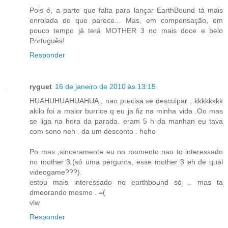
Pois é, a parte que falta para lançar EarthBound tá mais
enrolada do que parece... Mas, em compensação, em
pouco tempo já terá MOTHER 3 no mais doce e belo
Português!
Responder
ryguet
16 de janeiro de 2010 às 13:15
HUAHUHUAHUAHUA , nao precisa se desculpar , kkkkkkkk
akilo foi a maior burrice q eu ja fiz na minha vida .Oo mas
se liga na hora da parada. eram 5 h da manhan eu tava
com sono neh . da um desconto . hehe
Po mas ,sinceramente eu no momento nao to interessado
no mother 3.(só uma pergunta, esse mother 3 eh de qual
videogame???).
estou mais interessado no earthbound só .. mas ta
dmeorando mesmo . =(
vlw
Responder