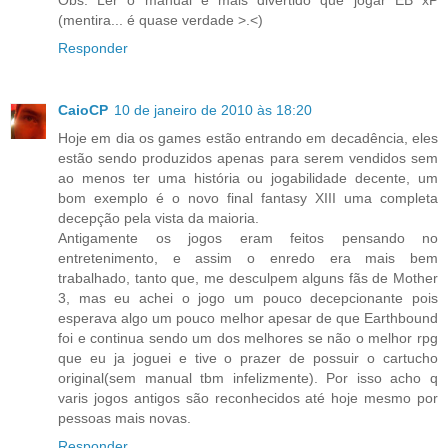
Obs. Ler o manual é mais divertido que jogar EB xP
(mentira... é quase verdade >.<)
Responder
CaioCP
10 de janeiro de 2010 às 18:20
Hoje em dia os games estão entrando em decadência, eles
estão sendo produzidos apenas para serem vendidos sem
ao menos ter uma história ou jogabilidade decente, um
bom exemplo é o novo final fantasy XIII uma completa
decepção pela vista da maioria.
Antigamente os jogos eram feitos pensando no
entretenimento, e assim o enredo era mais bem
trabalhado, tanto que, me desculpem alguns fãs de Mother
3, mas eu achei o jogo um pouco decepcionante pois
esperava algo um pouco melhor apesar de que Earthbound
foi e continua sendo um dos melhores se não o melhor rpg
que eu ja joguei e tive o prazer de possuir o cartucho
original(sem manual tbm infelizmente). Por isso acho q
varis jogos antigos são reconhecidos até hoje mesmo por
pessoas mais novas.
Responder