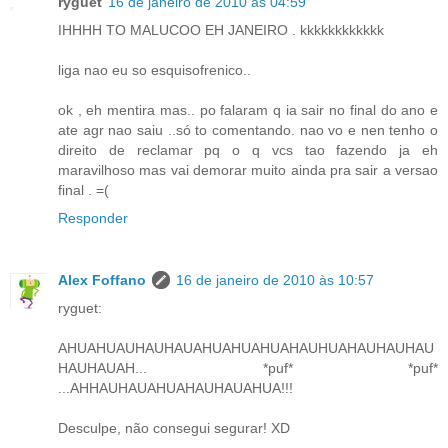
ryguet
16 de janeiro de 2010 às 04:59
IHHHH TO MALUCOO EH JANEIRO . kkkkkkkkkkkk
liga nao eu so esquisofrenico..
ok , eh mentira mas.. po falaram q ia sair no final do ano e
ate agr nao saiu ..só to comentando. nao vo e nen tenho o
direito de reclamar pq o q vcs tao fazendo ja eh
maravilhoso mas vai demorar muito ainda pra sair a versao
final . =(
Responder
Alex Foffano
16 de janeiro de 2010 às 10:57
ryguet:
AHUAHUAUHAUHAUAHUAHUAHUAHAUHUAHAUHAUHAU
HAUHAUAH... *puf* *puf*
...AHHAUHAUAHUAHAUHAUAHUA!!!
Desculpe, não consegui segurar! XD