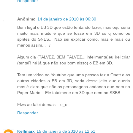
Responder
Anônimo
14 de janeiro de 2010 às 06:30
Bem legal o EB 3D que estão tentando fazer, mas oqu seria
muito mais muito é que se fosse em 3D só q como os
sprites do SNES... Não sei explicar como, mas é mais ou
menos assim... =/
Algum dia (TALVEZ, BEM TALVEZ... infelimente)eu irei criar
(tentaR né já que não sou bom nisso) o EB em 3D.
Tem um video no Youtube que uma pessoa fez a Onett e as
outras cidades o EB em 3D, seria desse jeito que queria
mas é claro que não os personagens andando que nem no
Paper Mario... Ele totalmene em 3D que nem no SSBB.
Flws ae falei demais... o_o
Responder
Kellmarx
15 de janeiro de 2010 às 12:51