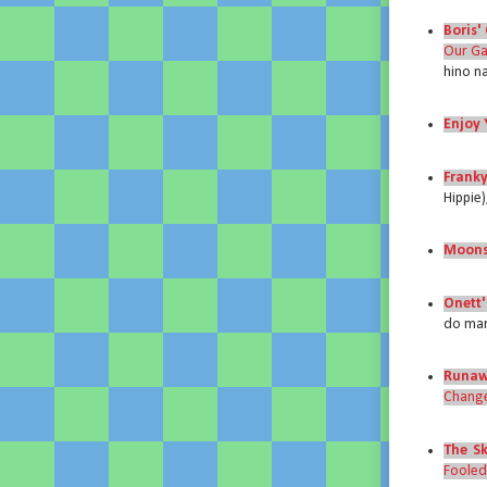
Boris'
Our Ga
hino n
Enjoy 
Frank
Hippie)
Moons
Onett'
do mar
Runaw
Change
The S
Fooled