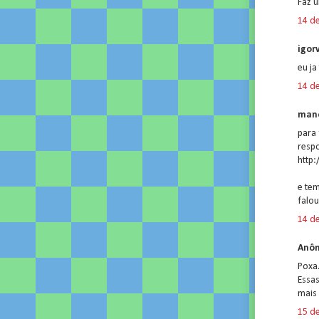
Faz 
14 de
igorv
eu ja
14 de
mano
para 
respo
http
e tem
falou
14 de
Anôn
Poxa
Essa
mais 
15 de