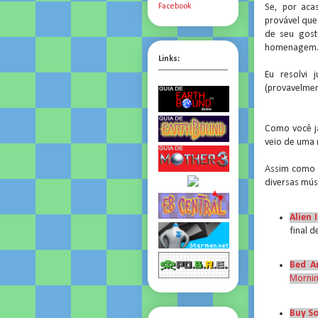
Se, por aca
Facebook
provável que 
de seu gost
homenagem
Links:
Eu resolvi 
(provavelmen
Como você já
veio de uma 
Assim como 
diversas mús
Alien 
final 
Bed A
Morni
Buy So