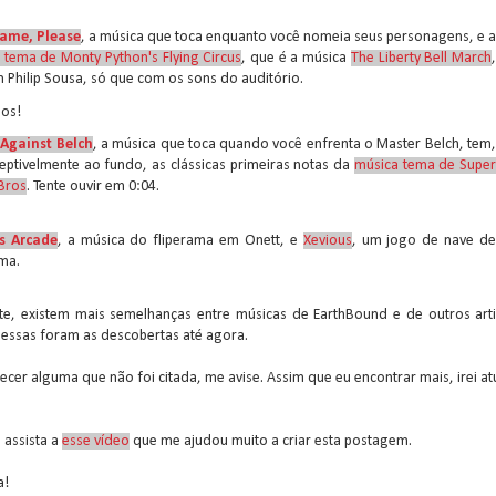
ame, Please
, a música que toca enquanto você nomeia seus personagens, e a
 tema de Monty Python's Flying Circus
, que é a música
The Liberty Bell March
n Philip Sousa, só que com os sons do auditório.
gos!
 Against Belch
, a música que toca quando você enfrenta o Master Belch, tem
eptivelmente ao fundo, as clássicas primeiras notas da
música tema de Supe
Bros
. Tente ouvir em 0:04.
s Arcade
, a música do fliperama em Onett, e
Xevious
, um jogo de nave d
ama.
e, existem mais semelhanças entre músicas de EarthBound e de outros arti
essas foram as descobertas até agora.
cer alguma que não foi citada, me avise. Assim que eu encontrar mais, irei at
, assista a
esse vídeo
que me ajudou muito a criar esta postagem.
a!