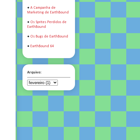
●
A Campanha de
o
Marketing de EarthBound
o
●
Os Sprites Perdidos de
EarthBound
●
Os Bugs de EarthBound
●
EarthBound 64
Arquivo:
a
e
e