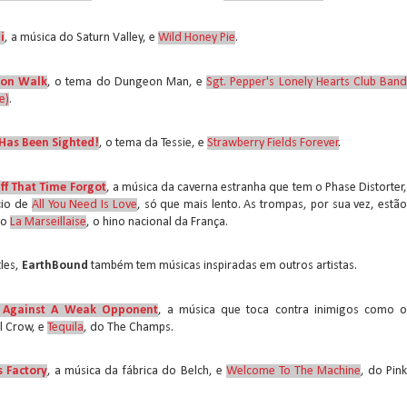
i
, a música do Saturn Valley, e
Wild Honey Pie
.
on Walk
, o tema do Dungeon Man, e
Sgt. Pepper's Lonely Hearts Club Ban
e)
.
 Has Been Sighted!
, o tema da Tessie, e
Strawberry Fields Forever
.
iff That Time Forgot
, a música da caverna estranha que tem o Phase Distorter
ício de
All You Need Is Love
, só que mais lento. As trompas, por sua vez, estã
do
La Marseillaise
, o hino nacional da França.
les,
EarthBound
também tem músicas inspiradas em outros artistas.
e Against A Weak Opponent
, a música que toca contra inimigos como 
ul Crow, e
Tequila
, do The Champs.
s Factory
, a música da fábrica do Belch, e
Welcome To The Machine
, do Pin