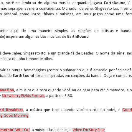
so, você se lembrou de alguma música enquanto jogava
EarthBound
, é
não seja apenas mera coincidência. O criador da série, Shigesato Itoi, inseri
o pessoal, como livros, filmes e músicas, em seus jogos como uma fo
.
juntar aqui, de uma maneira simples, as canções de artistas e band
te) inspiraram algumas das músicas de
EarthBound
.
 deve saber, Shigesato Itoi é um grande fã de Beatles. O nome da série, incl
música de John Lennon: Mother.
várias outras homenagens (como o submarino que é amarelo por "coincidên
icas de
EarthBound
foram inspiradas em canções da banda. Ouça e compare.
Invasion
, a música que toca quando você sai de casa para ver o meteoro, e o
de
Strawberry Fields Forever
, a partir de 3:30.
nd Breakfast
, a música que toca quando você acorda no hotel, e
Goo
ng Good Morning
.
methin' Will Ya!
, a música das lojinhas, e
When I'm Sixty Four
.