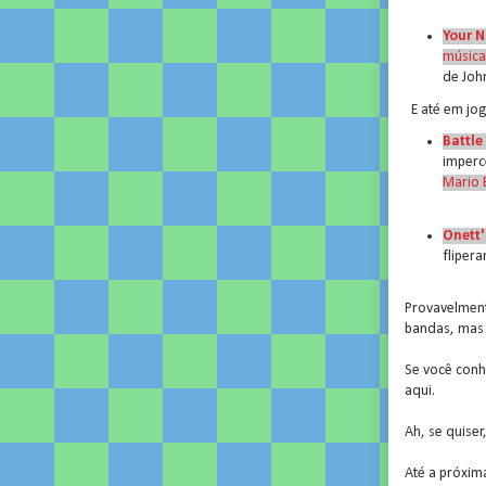
Your N
música
de Joh
E até em jo
Battle
imperc
Mario 
Onett'
fliper
Provavelment
bandas, mas 
Se você conhe
aqui.
Ah, se quiser
Até a próxim