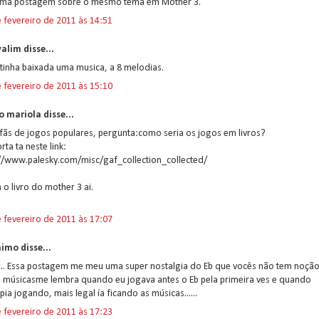
uma postagem sobre o mesmo tema em Mother 3.
 fevereiro de 2011 às 14:51
alim disse...
 tinha baixada uma musica, a 8 melodias.
 fevereiro de 2011 às 15:10
 mariola disse...
fãs de jogos populares, pergunta:como seria os jogos em livros?
rta ta neste link:
://www.palesky.com/misc/gaf_collection_collected/
 o livro do mother 3 ai.
 fevereiro de 2011 às 17:07
imo disse...
... Essa postagem me meu uma super nostalgia do Eb que vocês não tem noção
s músicasme lembra quando eu jogava antes o Eb pela primeira ves e quando
pia jogando, mais legal ía ficando as músicas......
 fevereiro de 2011 às 17:23