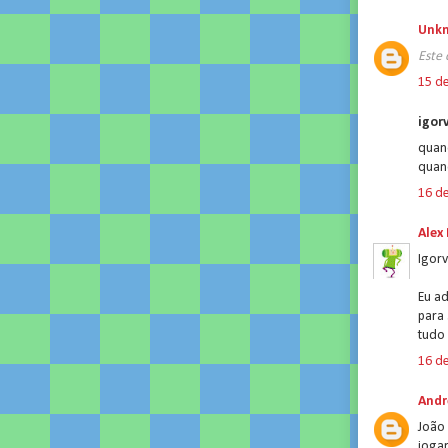
Unk
Este 
15 de
igorv
quan
quan
16 de
Alex
Igorv
Eu a
para 
tudo 
16 de
Andr
João 
joga