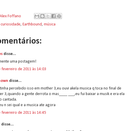
Alex Foffano
:
curiosidade
,
Earthbound
,
música
omentários:
es
disse...
lmente uma postagem!
 fevereiro de 2011 às 14:03
nown
disse...
 tinha percebido isso em mother 3,eu ouvi akela musica q toca no final de
r 3,quando a gente derrota o mas____ ___,eu fui baixar a musik e era ela
o cantada.
u n sei qual e a musica ate agora
 fevereiro de 2011 às 14:45
disse...