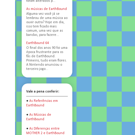
foram alterados p...
As músicas de EarthBound
Alguma vez você já se
lembrou de uma música ao
ouvir outra? Hoje em dia,
isso tem ficado mais
d
comum, uma vez que as
bandas, para fazere...
EarthBound 64
O final dos anos 90 foi uma
época frustrante para os
fãs de EarthBound.
Primeiro, tudo eram flores.
,
A Nintendo anunciou o
o
terceiro jogo...
Vale a pena conferir:
●
As Referências em
o
EarthBound
●
As Músicas de
EarthBound
k
●
As Diferenças entre
MOTHER 2 e EarthBound