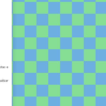
,
,
r
e
stas e
ualizar