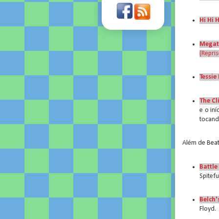
Hi Hi H
Megat
(Repris
Tessie
The Cl
e o in
tocan
Além de Beat
Battl
Spitef
Belch'
Floyd.