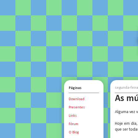
segunda-feira
Páginas
As mú
Download
Presentes
Alguma vez v
Links
Hoje em dia
Fórum
que ser toda
O Blog