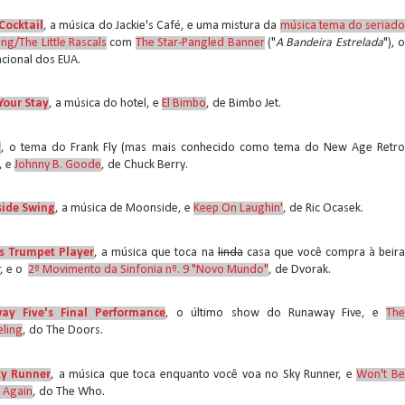
 Cocktail
, a música do Jackie's Café, e uma mistura da
música tema do seriad
ng/The Little Rascals
com
The Star-Pangled Banner
("
A Bandeira Estrelada
"), 
acional dos EUA.
Your Stay
, a música do hotel, e
El Bimbo
, de Bimbo Jet.
y
, o tema do Frank Fly (mas mais conhecido como tema do New Age Retro
, e
Johnny B. Goode
, de Chuck Berry.
ide Swing
, a música de Moonside, e
Keep On Laughin'
, de Ric Ocasek.
s Trumpet Player
, a música que toca na
linda
casa que você compra à beir
, e o
2º Movimento da Sinfonia nº. 9 "Novo Mundo"
, de Dvorak.
ay Five's Final Performance
, o último show do Runaway Five, e
Th
ling
, do The Doors.
ky Runner
, a música que toca enquanto você voa no Sky Runner, e
Won't B
 Again
, do The Who.