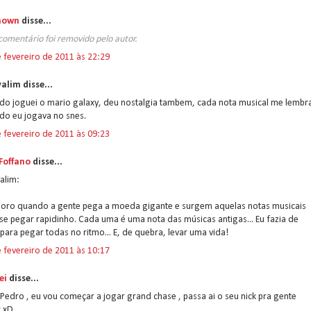
nown
disse...
comentário foi removido pelo autor.
 fevereiro de 2011 às 22:29
alim disse...
do joguei o mario galaxy, deu nostalgia tambem, cada nota musical me lembr
do eu jogava no snes.
 fevereiro de 2011 às 09:23
 Foffano
disse...
alim:
doro quando a gente pega a moeda gigante e surgem aquelas notas musicais
se pegar rapidinho. Cada uma é uma nota das músicas antigas... Eu fazia de
para pegar todas no ritmo... E, de quebra, levar uma vida!
 fevereiro de 2011 às 10:17
ei
disse...
Pedro , eu vou começar a jogar grand chase , passa ai o seu nick pra gente
r xD