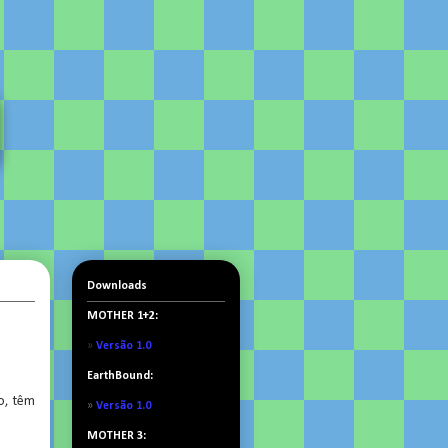
Downloads
MOTHER 1+2:
»
Versão 1.0
EarthBound:
o, têm
»
Versão 1.0
MOTHER 3: