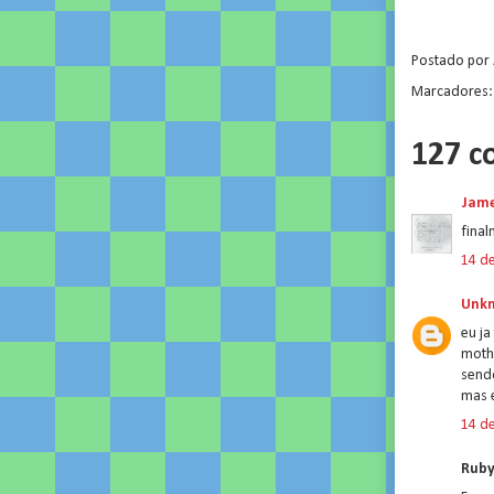
.
Postado por
Marcadores
127 c
Jam
fina
14 de
Unk
eu ja
mothe
send
mas e
14 de
Ruby 