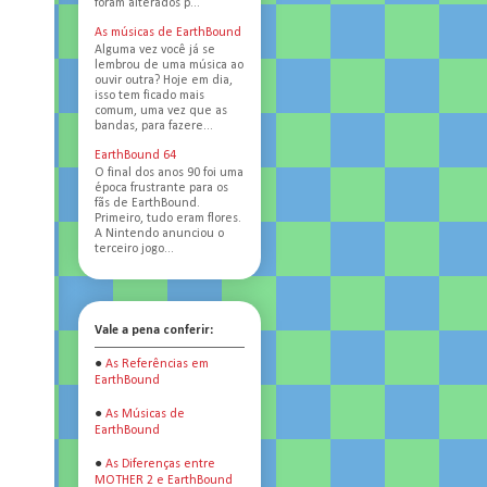
foram alterados p...
As músicas de EarthBound
Alguma vez você já se
lembrou de uma música ao
ouvir outra? Hoje em dia,
isso tem ficado mais
comum, uma vez que as
bandas, para fazere...
EarthBound 64
O final dos anos 90 foi uma
época frustrante para os
fãs de EarthBound.
Primeiro, tudo eram flores.
A Nintendo anunciou o
terceiro jogo...
Vale a pena conferir:
●
As Referências em
EarthBound
●
As Músicas de
EarthBound
●
As Diferenças entre
MOTHER 2 e EarthBound