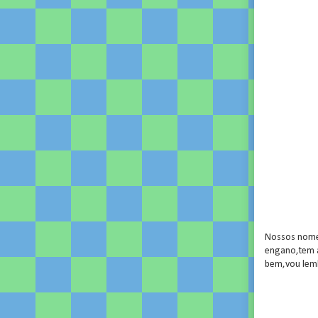
Nossos nomes
engano,tem a
bem,vou lemb