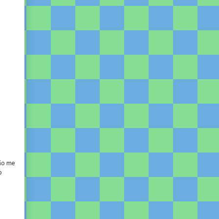
não me
o