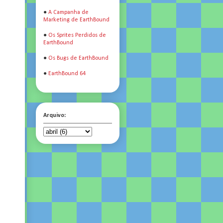
●
A Campanha de
Marketing de EarthBound
●
Os Sprites Perdidos de
EarthBound
●
Os Bugs de EarthBound
●
EarthBound 64
Arquivo: