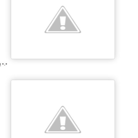
! *-*