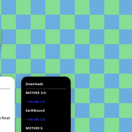
Downloads
MOTHER 1+2:
»
Versão 1.0
EarthBound:
 final
»
Versão 1.0
MOTHER 3: