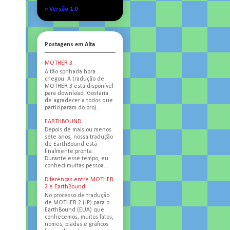
»
Versão 1.0
Postagens em Alta
MOTHER 3
A tão sonhada hora
chegou. A tradução de
MOTHER 3 está disponível
para download. Gostaria
de agradecer a todos que
participaram do proj...
EARTHBOUND
Depois de mais ou menos
sete anos, nossa tradução
de EarthBound está
finalmente pronta.
Durante esse tempo, eu
conheci muitas pessoa...
Diferenças entre MOTHER
2 e EarthBound
No processo de tradução
de MOTHER 2 (JP) para o
EarthBound (EUA) que
conhecemos, muitos fatos,
nomes, piadas e gráficos