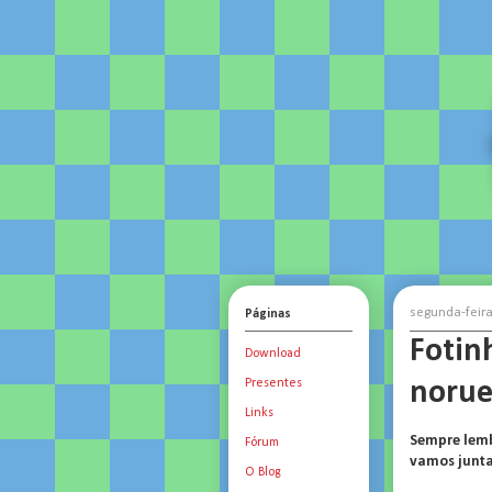
segunda-feira
Páginas
Fotin
Download
norue
Presentes
Links
Sempre lemb
Fórum
vamos junta
O Blog