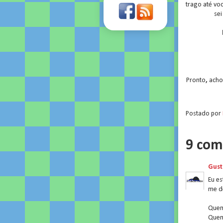
trago até vo
sei
Pronto
,
acho
Postado por
9 com
Gust
Eu e
me d
Quem
Quem 