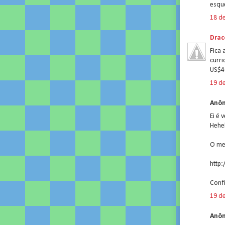
esque
18 de
Drac
Fica 
curri
US$40.
19 de
Anôn
Ei é
Hehe
O mel
http
Confi
19 de
Anôn