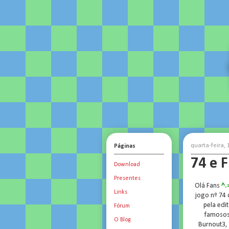
quarta-feira,
Páginas
74 e 
Download
Presentes
Olá Fans
^.
Links
jogo nº 74
pela edi
Fórum
famosos 
O Blog
Burnout3, 