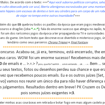
títulos. De acordo com o texto: ==="
Aqui você suborna políticos corruptos, sal
 culto obsecado pela cor azul, liberta alienígenas escravizados por uma monta
ate hippies com escovas de dentes e tem seu cérebro para um corpo de um robô
de viajar no tempo entre outras insanidades
''===
mbém diz que
EB
quebrou todos os padões da época que eram jogos medievai
esouros e dragões [oba
^.=.^
]; fala do enorme sucesso que atingiu no Japão, 
 foi um dos raríssimos jogos da época a ter propaganda na TV e curiosidades
ans do game. Um bom texto que descreve esse divertido e misterioso jogo, ún
lendário como seus parceiros
Chrono Trigger
e
Final Fantasy
.
================================================
oncurso. Acabou-se, já era, terminou, está encerrado, the end
meus caros. WOW foi um enorme sucesso! Recebemos mais de
0
de emails e ... >.=.> ?
Bem ... s
psiu, que foi? aahhh ... umm entendo ... ok ... -.=.-
u seus textos, fotos ou desenhos perdeu sua chance e que er
vez que recebemos poucos emails. Eu e os outros juízes [Set, 
vo] vamos nos reunir um único dia para não haver diferença 
s julgamentos. Resultados dentro em breve! PK Cruzem os D
pois somos juízes exigentes
>:3
.
================================================
ater minhas asas couráceas em retirada e botar fogo em mais algum castelo po