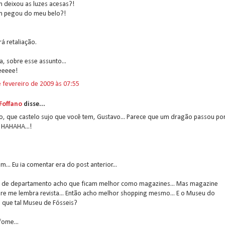
 deixou as luzes acesas?!
 pegou do meu belo?!
á retaliação.
, sobre esse assunto...
eeee!
 fevereiro de 2009 às 07:55
 Foffano
disse...
, que castelo sujo que você tem, Gustavo... Parece que um dragão passou po
 HAHAHA...!
im... Eu ia comentar era do post anterior...
s de departamento acho que ficam melhor como magazines... Mas magazine
re me lembra revista... Então acho melhor shopping mesmo... E o Museu do
 que tal Museu de Fósseis?
fome...