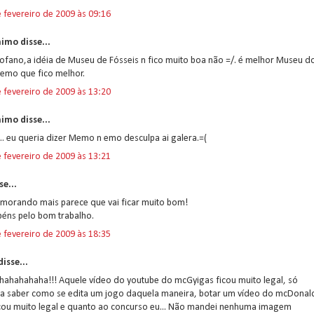
 fevereiro de 2009 às 09:16
imo disse...
ofano,a idéia de Museu de Fósseis n fico muito boa não =/. é melhor Museu d
 emo que fico melhor.
 fevereiro de 2009 às 13:20
imo disse...
.. eu queria dizer Memo n emo desculpa ai galera.=(
 fevereiro de 2009 às 13:21
se...
emorando mais parece que vai ficar muito bom!
béns pelo bom trabalho.
 fevereiro de 2009 às 18:35
isse...
hahahahaha!!! Aquele vídeo do youtube do mcGyigas ficou muito legal, só
ia saber como se edita um jogo daquela maneira, botar um vídeo do mcDonal
ficou muito legal e quanto ao concurso eu... Não mandei nenhuma imagem