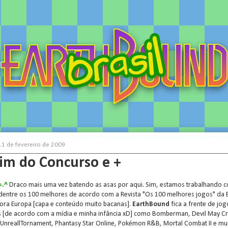
 11 de fevereiro de 2009
Fim do Concurso e +
=.^
Draco mais uma vez batendo as asas por aqui. Sim, estamos trabalhando 
 dentre os 100 melhores de acordo com a Revista "Os 100 melhores jogos" da
tora Europa [capa e conteúdo muito bacanas].
EarthBound
fica a frente de jog
[de acordo com a mídia e minha infância xD] como Bomberman, Devil May Cr
UnreallTornament, Phantasy Star Online, Pokémon R&B, Mortal Combat II e mu