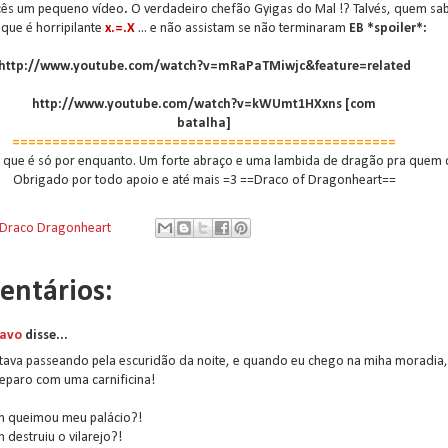
cês um pequeno vídeo
.
O verdadeiro chefão Gyigas do Mal !? Talvés, quem sabe
 que é horripilante
x.=.X
... e não assistam se não terminaram
EB *spoiler*
:
http://www.youtube.com/watch?v=mRaPaTMiwjc&feature=related
http://www.youtube.com/watch?v=kWUmt1HXxns [com
batalha]
================================================
 que é só por enquanto. Um forte abraço e uma lambida de dragão pra quem q
Obrigado por todo apoio e até mais =3 ==Draco of Dragonheart==
Draco Dragonheart
entários:
avo
disse...
stava passeando pela escuridão da noite, e quando eu chego na miha moradia,
eparo com uma carnificina!
 queimou meu palácio?!
destruiu o vilarejo?!