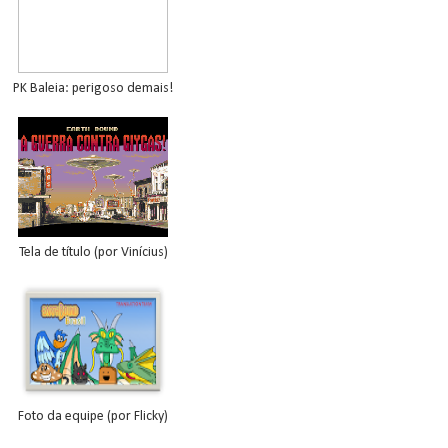
PK Baleia: perigoso demais!
Tela de título (por Vinícius)
Foto da equipe (por Flicky)