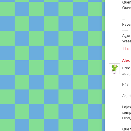
Quem
Quem
...
Haver
-----
Agora
Weee
11 de
Alex
Credo
aqui,
Hã?
Ah, s
Loja
semp
Dino,
Que 