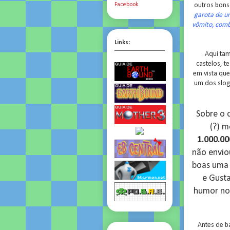
outros bons 
Facebook
garota de um
vômito, comb
Links:
Aqui ta
castelos, t
em vista que
um dos slog
Sobre o c
(?) 
1.000.00
não envio
boas uma 
e Gusta
humor no
Antes de b