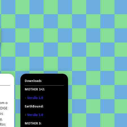
Downloads
MOTHER 1+2:
»
Versão 1.0
com o
EarthBound:
 EDGE
os
»
Versão 1.0
y,
MOTHER 3:
itos