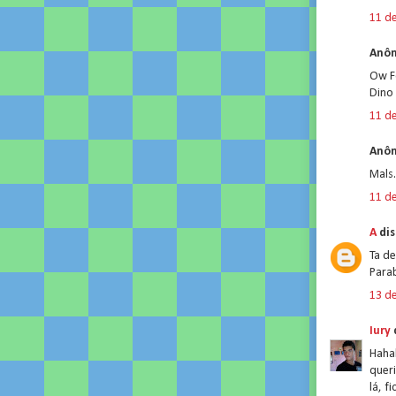
11 de
Anôn
Ow F
Dino
11 de
Anôn
Mals.
11 de
A
dis
Ta d
Para
13 de
Iury
d
Haha
quer
lá, 