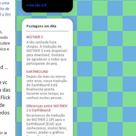
va uma
»
Versão 1.0
nha de
 a fim
Postagens em Alta
s,
tendo
MOTHER 3
A tão sonhada hora
 sobre
chegou. A tradução de
ico e
MOTHER 3 está disponível
para download. Gostaria
de agradecer a todos que
participaram do proj...
 ...
EARTHBOUND
Depois de mais ou menos
sete anos, nossa tradução
e vc
de EarthBound está
a das
finalmente pronta.
Durante esse tempo, eu
Flick
conheci muitas pessoa...
de
Diferenças entre MOTHER
2 e EarthBound
edos
No processo de tradução
de MOTHER 2 (JP) para o
EarthBound (EUA) que
conhecemos, muitos fatos,
nomes, piadas e gráficos
r ai