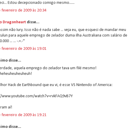
ci... Estou decepcionado comigo mesmo......
 fevereiro de 2009 às 20:34
o Dragonheart
disse...
assim não Iury. Isso não é nada sabe ... veja eu, que esqueci de mandar meu
culun para aquele emprego de zelador duma ilha Australiana com salário de
000 ... ... -.=.-''
 fevereiro de 2009 às 19:01
imo disse...
 verdade, aquela emprego do zelador tava um filé mesmo!
heheuheuheuheuh!
hor Hack de Earthbound que eu vi, é esse VS Nintendo of America:
://www.youtube.com/watch?v=rvkFAQ9vB7Y
ram aí!
 fevereiro de 2009 às 19:21
imo disse...