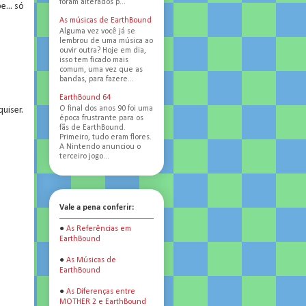
foram alterados p...
... só
As músicas de EarthBound
Alguma vez você já se
lembrou de uma música ao
ouvir outra? Hoje em dia,
isso tem ficado mais
comum, uma vez que as
bandas, para fazere...
EarthBound 64
O final dos anos 90 foi uma
uiser.
época frustrante para os
fãs de EarthBound.
Primeiro, tudo eram flores.
A Nintendo anunciou o
terceiro jogo...
Vale a pena conferir:
●
As Referências em
EarthBound
●
As Músicas de
EarthBound
●
As Diferenças entre
MOTHER 2 e EarthBound