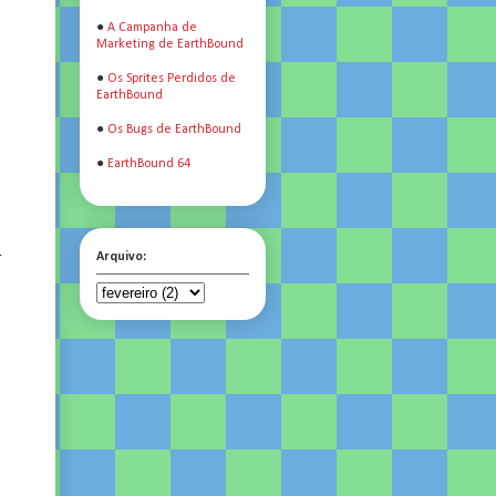
●
A Campanha de
Marketing de EarthBound
●
Os Sprites Perdidos de
EarthBound
●
Os Bugs de EarthBound
●
EarthBound 64
Arquivo:
r