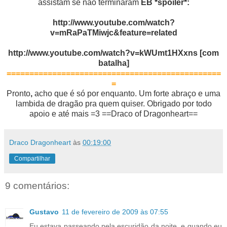
assistam se não terminaram
EB *spoiler*
:
http://www.youtube.com/watch?
v=mRaPaTMiwjc&feature=related
http://www.youtube.com/watch?v=kWUmt1HXxns [com
batalha]
===============================================
=
Pronto
,
acho que é só por enquanto. Um forte abraço e uma
lambida de dragão pra quem quiser. Obrigado por todo
apoio e até mais =3 ==Draco of Dragonheart==
Draco Dragonheart
às
00:19:00
Compartilhar
9 comentários:
Gustavo
11 de fevereiro de 2009 às 07:55
Eu estava passeando pela escuridão da noite, e quando eu