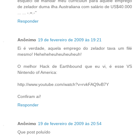
esqueci de mandar meu curriculun para aquele emprego
de zelador duma ilha Australiana com salário de US$40.000
... ... -.=.-''
Responder
Anônimo
19 de fevereiro de 2009 às 19:21
Ei é verdade, aquela emprego do zelador tava um filé
mesmo! Heheheheuheuheuheuh!
O melhor Hack de Earthbound que eu vi, é esse VS
Nintendo of America:
http://www.youtube.com/watch?v=rvkFAQ9vB7Y
Confiram aí!
Responder
Anônimo
19 de fevereiro de 2009 às 20:54
Que post poluído