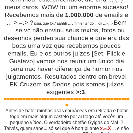
meus caros. WOW foi um enorme sucesso!
Recebemos mais de
1.000.000
de emails e
... >.=.> ?
Bem
psiu, que foi? aahhh ... umm entendo ... ok ... -.=.-
... se vc não enviou seus textos, fotos ou
desenhos perdeu sua chance e que era das
boas uma vez que recebemos poucos
emails. Eu e os outros juízes [Set, Flick e
Gustavo] vamos nos reunir um único dia
para não haver diferença de humor nos
julgamentos. Resultados dentro em breve!
PK Cruzem os Dedos pois somos juízes
exigentes
>:3
.
===============================================
=
Antes de bater minhas asas couráceas em retirada e botar
fogo em mais algum castelo por ai trago até vocês um
pequeno vídeo
.
O verdadeiro chefão Gyigas do Mal !?
Talvés, quem sabe... só sei que é horripilante
x.=.X
... e não