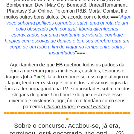
Bomberman, Devil May Cry, Burnout3, UnreallTornament,
Phantasy Star Online, Pokémon R&B, Mortal Combat II e
muitos outros bons títulos. De acordo com o texto: ==="
Aqui
você suborna políticos corruptos, salva uma garota de um
culto obsecado pela cor azul, liberta alienígenas
escravizados por uma montanha de vômito, combate
hippies com escovas de dentes e tem seu cérebro para um
corpo de um robô a fim de viajar no tempo entre outras
insanidades
''===
Aqui também diz que
EB
quebrou todos os padões da
época que eram jogos medievais, castelos, tesouros e
dragões [oba
^.=.^
]; fala do enorme sucesso que atingiu no
Japão, tendo em vista que foi um dos raríssimos jogos da
época a ter propaganda na TV e curiosidades sobre um dos
slogans do game. Um bom texto que descreve esse
divertido e misterioso jogo, único e lendário como seus
parceiros
Chrono Trigger
e
Final Fantasy
.
===============================================
=
Sobre o concurso. Acabou-se, já era,
terminou, está encerrado, the end ... (?)