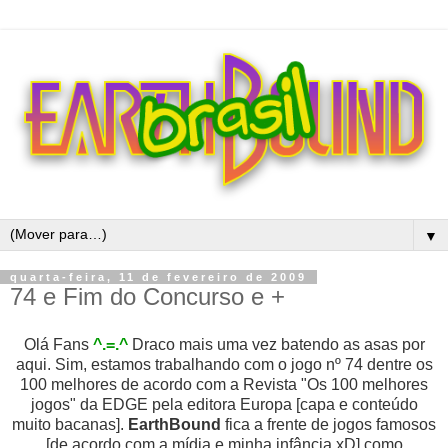
▼
quarta-feira, 11 de fevereiro de 2009
74 e Fim do Concurso e +
Olá Fans
^.=.^
Draco mais uma vez batendo as asas por
aqui. Sim, estamos trabalhando com o jogo nº 74 dentre os
100 melhores de acordo com a Revista "Os 100 melhores
jogos" da EDGE pela editora Europa [capa e conteúdo
muito bacanas].
EarthBound
fica a frente de jogos famosos
[de acordo com a mídia e minha infância xD] como