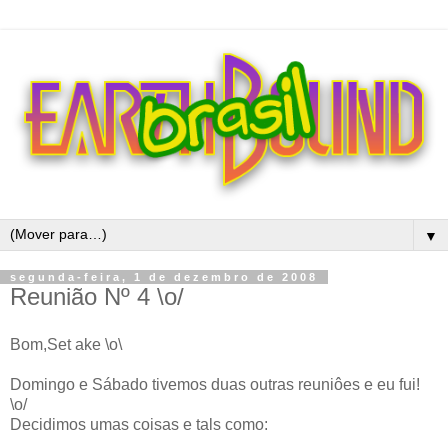
▼
segunda-feira, 1 de dezembro de 2008
Reunião Nº 4 \o/
Bom,Set ake \o\
Domingo e Sábado tivemos duas outras reuniôes e eu fui!
\o/
Decidimos umas coisas e tals como: