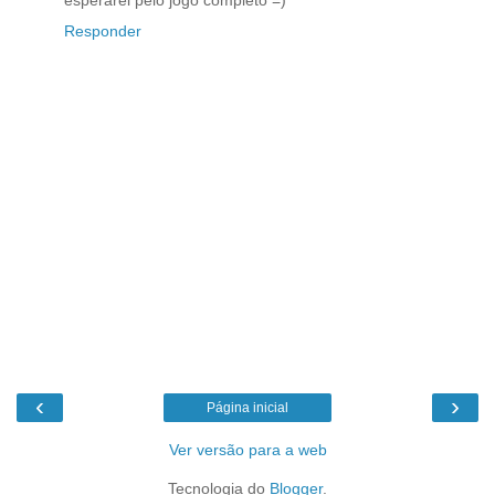
esperarei pelo jogo completo =)
Responder
‹
›
Página inicial
Ver versão para a web
Tecnologia do
Blogger
.