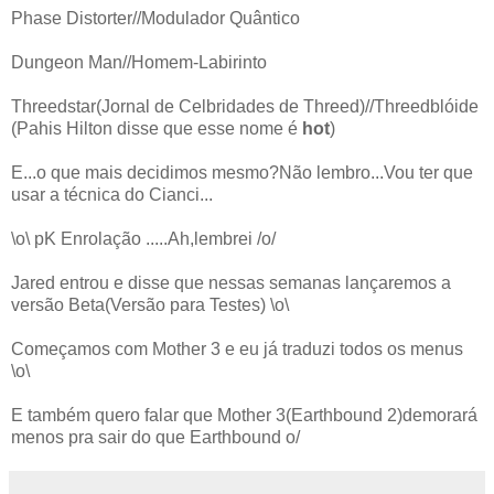
Phase Distorter//Modulador Quântico
Dungeon Man//Homem-Labirinto
Threedstar(Jornal de Celbridades de Threed)//Threedblóide
(Pahis Hilton disse que esse nome é
hot
)
E...o que mais decidimos mesmo?Não lembro...Vou ter que
usar a técnica do Cianci...
\o\ pK Enrolação
.....Ah,lembrei /o/
Jared entrou e disse que nessas semanas lançaremos a
versão Beta(Versão para Testes) \o\
Começamos com Mother 3 e eu já traduzi todos os menus
\o\
E também quero falar que Mother 3(Earthbound 2)demorará
menos pra sair do que Earthbound o/