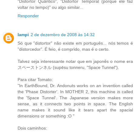
"Distortor Quântico", "Distortor Temporal (porque ele faz
voltar no tempo)" ou algo similar...
Responder
lampi
2 de dezembro de 2008 às 14:32
Só que "distortor" não existe em português... nós temos é
"distorcedor". É feio, é comprido, mas é o certo.
Talvez seja interessante notar que em japonês o nome era
スペーストンネル (supēsu tonneru, "Space Tunnel").
Para citar Tomato:
"In EarthBound, Dr. Andonuts works on an invention called
the 'Phase Distorter'. In MOTHER 2, this machine is called
the 'Space Tunnel'. The Japanese version makes more
sense, as it connects two points in space. The English
name makes it sound like it tears apart the spacial
dimensions or something :O "
Dois caminhos: