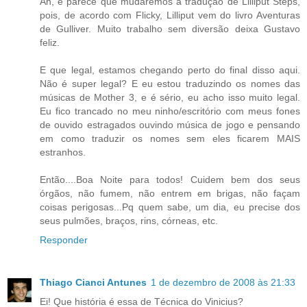
Ah, e parece que mudaremos a tradução de Lilliput Steps,
pois, de acordo com Flicky, Lilliput vem do livro Aventuras
de Gulliver. Muito trabalho sem diversão deixa Gustavo
feliz.
E que legal, estamos chegando perto do final disso aqui.
Não é super legal? E eu estou traduzindo os nomes das
músicas de Mother 3, e é sério, eu acho isso muito legal.
Eu fico trancado no meu ninho/escritório com meus fones
de ouvido estragados ouvindo música de jogo e pensando
em como traduzir os nomes sem eles ficarem MAIS
estranhos.
Então....Boa Noite para todos! Cuidem bem dos seus
órgãos, não fumem, não entrem em brigas, não façam
coisas perigosas...Pq quem sabe, um dia, eu precise dos
seus pulmões, braços, rins, córneas, etc.
Responder
Thiago Cianci Antunes
1 de dezembro de 2008 às 21:33
Ei! Que história é essa de Técnica do Vinicius?