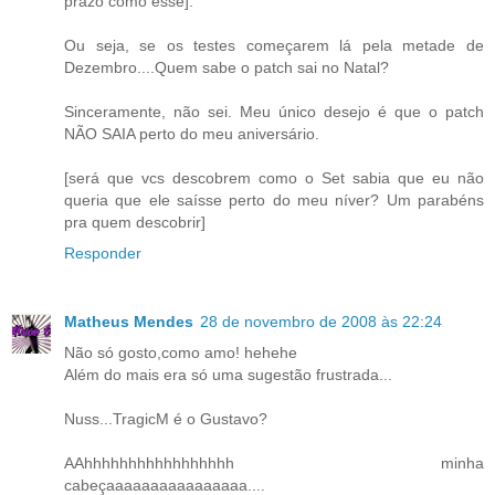
prazo como esse].
Ou seja, se os testes começarem lá pela metade de
Dezembro....Quem sabe o patch sai no Natal?
Sinceramente, não sei. Meu único desejo é que o patch
NÃO SAIA perto do meu aniversário.
[será que vcs descobrem como o Set sabia que eu não
queria que ele saísse perto do meu níver? Um parabéns
pra quem descobrir]
Responder
Matheus Mendes
28 de novembro de 2008 às 22:24
Não só gosto,como amo! hehehe
Além do mais era só uma sugestão frustrada...
Nuss...TragicM é o Gustavo?
AAhhhhhhhhhhhhhhhhh minha
cabeçaaaaaaaaaaaaaaaa....