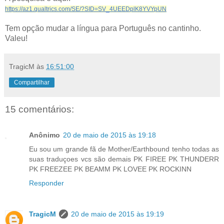
https://az1.qualtrics.com/SE/?SID=SV_4UEEDplK8YVYpUN
Tem opção mudar a língua para Português no cantinho.
Valeu!
TragicM
às
16:51:00
Compartilhar
15 comentários:
Anônimo
20 de maio de 2015 às 19:18
Eu sou um grande fã de Mother/Earthbound tenho todas as
suas traduçoes vcs são demais PK FIREE PK THUNDERR
PK FREEZEE PK BEAMM PK LOVEE PK ROCKINN
Responder
TragicM
20 de maio de 2015 às 19:19