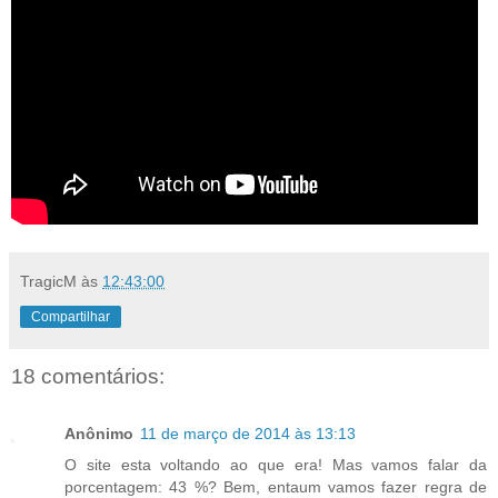
TragicM
às
12:43:00
Compartilhar
18 comentários:
Anônimo
11 de março de 2014 às 13:13
O site esta voltando ao que era! Mas vamos falar da
porcentagem: 43 %? Bem, entaum vamos fazer regra de