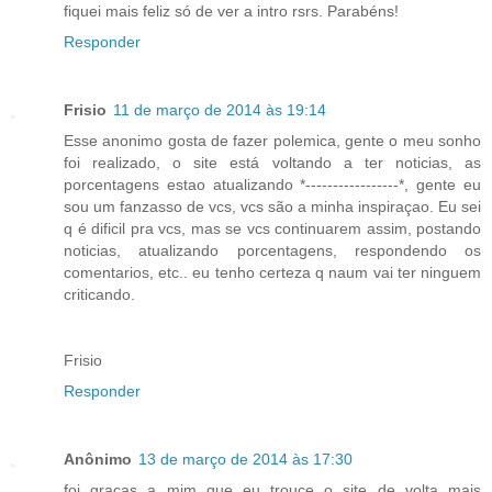
fiquei mais feliz só de ver a intro rsrs. Parabéns!
Responder
Frisio
11 de março de 2014 às 19:14
Esse anonimo gosta de fazer polemica, gente o meu sonho
foi realizado, o site está voltando a ter noticias, as
porcentagens estao atualizando *-----------------*, gente eu
sou um fanzasso de vcs, vcs são a minha inspiraçao. Eu sei
q é dificil pra vcs, mas se vcs continuarem assim, postando
noticias, atualizando porcentagens, respondendo os
comentarios, etc.. eu tenho certeza q naum vai ter ninguem
criticando.
Frisio
Responder
Anônimo
13 de março de 2014 às 17:30
foi graças a mim que eu trouce o site de volta mais