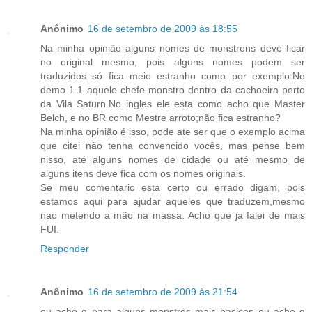
Anônimo
16 de setembro de 2009 às 18:55
Na minha opinião alguns nomes de monstrons deve ficar
no original mesmo, pois alguns nomes podem ser
traduzidos só fica meio estranho como por exemplo:No
demo 1.1 aquele chefe monstro dentro da cachoeira perto
da Vila Saturn.No ingles ele esta como acho que Master
Belch, e no BR como Mestre arroto;não fica estranho?
Na minha opinião é isso, pode ate ser que o exemplo acima
que citei não tenha convencido vocês, mas pense bem
nisso, até alguns nomes de cidade ou até mesmo de
alguns itens deve fica com os nomes originais.
Se meu comentario esta certo ou errado digam, pois
estamos aqui para ajudar aqueles que traduzem,mesmo
nao metendo a mão na massa. Acho que ja falei de mais
FUI.
Responder
Anônimo
16 de setembro de 2009 às 21:54
eu acho q para alguns monstros mais basicos eu acho q