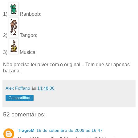
1)
Ranboob;
2)
Tangoo;
3)
Musica;
Não precisa ter a ver com o original... Tem que ser apenas
bacana!
Alex Foffano
às
14:48:00
Compartilhar
52 comentários:
TragicM
16 de setembro de 2009 às 16:47