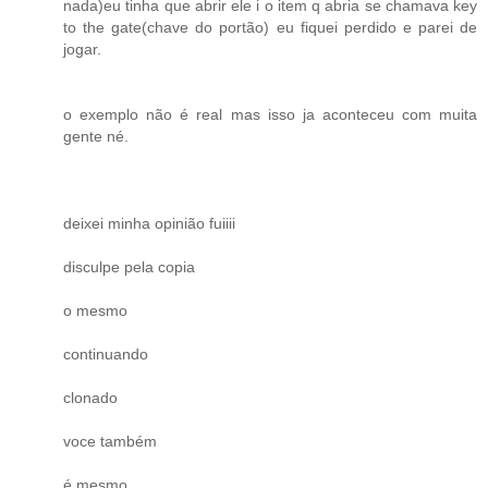
nada)eu tinha que abrir ele i o item q abria se chamava key
to the gate(chave do portão) eu fiquei perdido e parei de
jogar.
o exemplo não é real mas isso ja aconteceu com muita
gente né.
deixei minha opinião fuiiii
disculpe pela copia
o mesmo
continuando
clonado
voce também
é mesmo