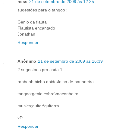
ness
21 de setembro de 2009 às 12:35
sugestões para o tangoo :
Gênio da flauta
Flautista encantado
Jonathan
Responder
Anônimo
21 de setembro de 2009 às 16:39
2 sugestoes pra cada 1:
ranboob:bicho doido\folha de bananeira
tangoo:genio cobra\maconheiro
musica;guitar\guitarra
xD
Responder