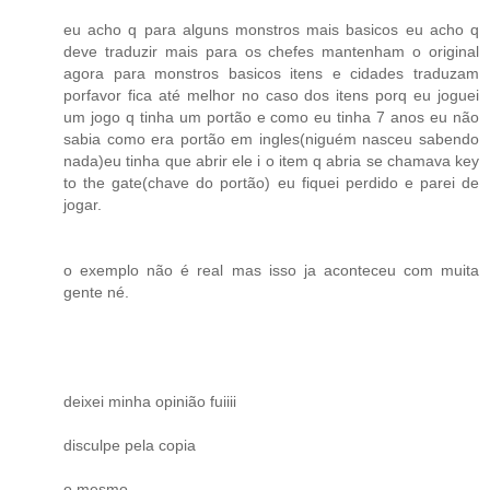
eu acho q para alguns monstros mais basicos eu acho q
deve traduzir mais para os chefes mantenham o original
agora para monstros basicos itens e cidades traduzam
porfavor fica até melhor no caso dos itens porq eu joguei
um jogo q tinha um portão e como eu tinha 7 anos eu não
sabia como era portão em ingles(niguém nasceu sabendo
nada)eu tinha que abrir ele i o item q abria se chamava key
to the gate(chave do portão) eu fiquei perdido e parei de
jogar.
o exemplo não é real mas isso ja aconteceu com muita
gente né.
deixei minha opinião fuiiii
disculpe pela copia
o mesmo