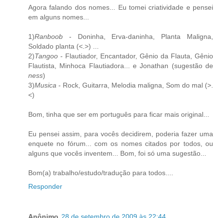
Agora falando dos nomes... Eu tomei criatividade e pensei
em alguns nomes...
1)
Ranboob
- Doninha, Erva-daninha, Planta Maligna,
Soldado planta (<.>) ...
2)
Tangoo
- Flautiador, Encantador, Gênio da Flauta, Gênio
Flautista, Minhoca Flautiadora... e Jonathan (sugestão de
ness
)
3)
Musica
- Rock, Guitarra, Melodia maligna, Som do mal (>.
<)
Bom, tinha que ser em português para ficar mais original...
Eu pensei assim, para vocês decidirem, poderia fazer uma
enquete no fórum... com os nomes citados por todos, ou
alguns que vocês inventem... Bom, foi só uma sugestão...
Bom(a) trabalho/estudo/tradução para todos....
Responder
Anônimo
28 de setembro de 2009 às 22:44