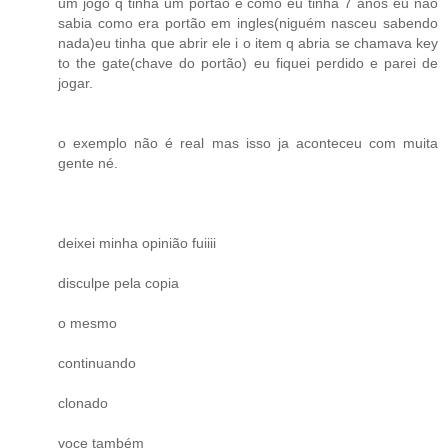
um jogo q tinha um portão e como eu tinha 7 anos eu não
sabia como era portão em ingles(niguém nasceu sabendo
nada)eu tinha que abrir ele i o item q abria se chamava key
to the gate(chave do portão) eu fiquei perdido e parei de
jogar.
o exemplo não é real mas isso ja aconteceu com muita
gente né.
deixei minha opinião fuiiii
disculpe pela copia
o mesmo
continuando
clonado
voce também