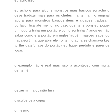
eu acho isso
eu acho q para alguns monstros mais basicos eu acho q
deve traduzir mais para os chefes mantenham o original
agora para monstros basicos itens e cidades traduzam
porfavor fica até melhor no caso dos itens porq eu joguei
um jogo q tinha um portão e como eu tinha 7 anos eu não
sabia como era portão em ingles(niguém nasceu sabendo
nada)eu tinha que abrir ele i o item q abria se chamava key
to the gate(chave do portão) eu fiquei perdido e parei de
jogar.
o exemplo não é real mas isso ja aconteceu com muita
gente né.
deixei minha opinião fuiiii
disculpe pela copia
o mesmo