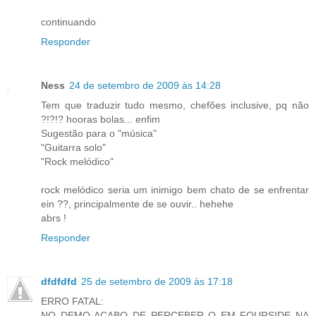
continuando
Responder
Ness
24 de setembro de 2009 às 14:28
Tem que traduzir tudo mesmo, chefões inclusive, pq não
?!?!? hooras bolas... enfim
Sugestão para o "música"
"Guitarra solo"
"Rock melódico"
rock melódico seria um inimigo bem chato de se enfrentar
ein ??, principalmente de se ouvir.. hehehe
abrs !
Responder
dfdfdfd
25 de setembro de 2009 às 17:18
ERRO FATAL:
NO DEMO ACABO DE PERCEBER Q EM FOURSIDE NA