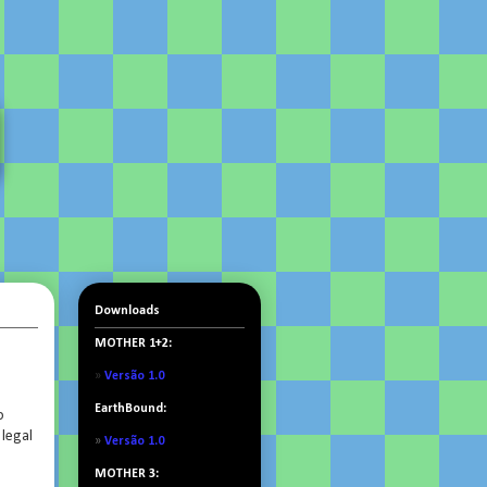
Downloads
MOTHER 1+2:
»
Versão 1.0
EarthBound:
o
 legal
»
Versão 1.0
MOTHER 3: