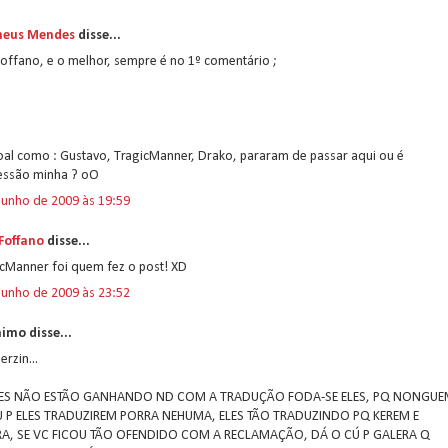
eus Mendes
disse...
offano, e o melhor, sempre é no 1º comentário ;
oal como : Gustavo, TragicManner, Drako, pararam de passar aqui ou é
essão minha ? oO
junho de 2009 às 19:59
 Foffano
disse...
icManner foi quem fez o post! XD
junho de 2009 às 23:52
imo disse...
erzin...
LES NÃO ESTÃO GANHANDO ND COM A TRADUÇÃO FODA-SE ELES, PQ NONGUE
U P ELES TRADUZIREM PORRA NEHUMA, ELES TÃO TRADUZINDO PQ KEREM E
A, SE VC FICOU TÃO OFENDIDO COM A RECLAMAÇÃO, DÁ O CÚ P GALERA Q