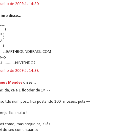
junho de 2009 às 14:30
imo disse...
__._
_i__)
`º`)
.O.´
----L
[-----L..EARTHBOUNDBRASIL.COM
-h--o
L...L..............NINTENDOª
junho de 2009 às 14:38
eus Mendes
disse...
cilda, ce é 1 flooder de 1ª ¬¬
sso tdo num post, fica postando 100mil vezes, putz ¬¬
prejudica muito !
ei como, mas prejudica, aliás
ei do seu comentaário: