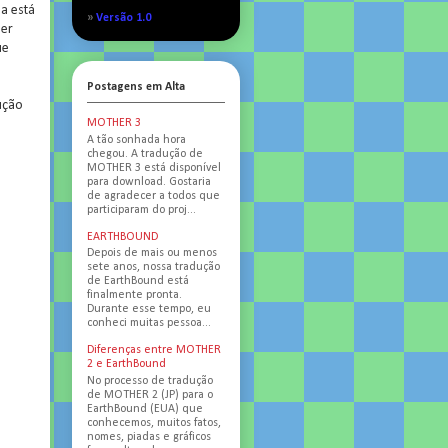
da está
»
Versão 1.0
der
ue
Postagens em Alta
ução
MOTHER 3
A tão sonhada hora
chegou. A tradução de
MOTHER 3 está disponível
para download. Gostaria
de agradecer a todos que
participaram do proj...
EARTHBOUND
Depois de mais ou menos
sete anos, nossa tradução
de EarthBound está
finalmente pronta.
Durante esse tempo, eu
conheci muitas pessoa...
Diferenças entre MOTHER
2 e EarthBound
No processo de tradução
de MOTHER 2 (JP) para o
EarthBound (EUA) que
conhecemos, muitos fatos,
nomes, piadas e gráficos