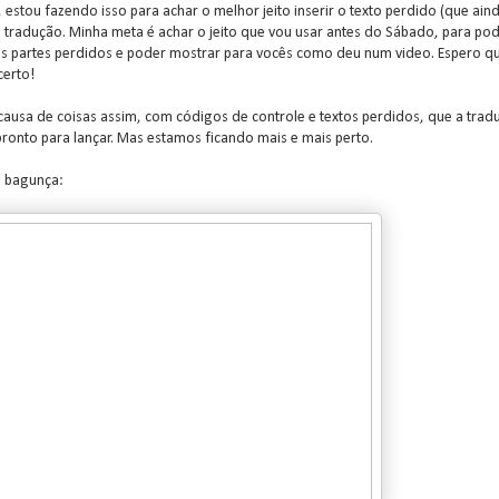
estou fazendo isso para achar o melhor jeito inserir o texto perdido (que ain
a tradução. Minha meta é achar o jeito que vou usar antes do Sábado, para po
os partes perdidos e poder mostrar para vocês como deu num video. Espero q
certo!
 causa de coisas assim, com códigos de controle e textos perdidos, que a trad
pronto para lançar. Mas estamos ficando mais e mais perto.
a bagunça: