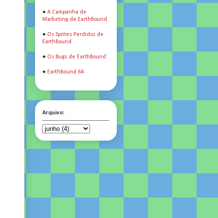
●
A Campanha de
Marketing de EarthBound
●
Os Sprites Perdidos de
EarthBound
●
Os Bugs de EarthBound
●
EarthBound 64
o
Arquivo: