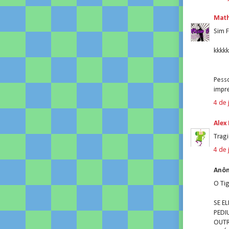
Math
Sim F
kkkkk
Pess
impr
4 de 
Alex
Trag
4 de 
Anôn
O Tig
SE E
PEDI
OUTR