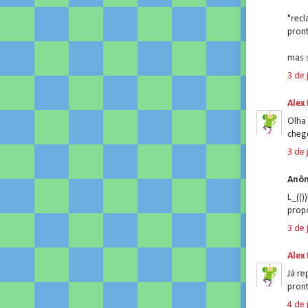
"recl
pron
mas s
3 de 
Alex
Olha
cheg
3 de 
Anôn
L_((
prop
3 de 
Alex
Já r
pront
4 de 