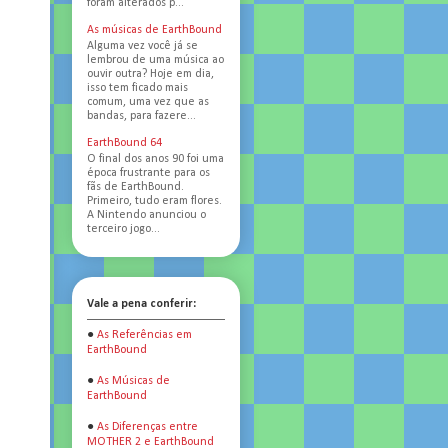
foram alterados p...
As músicas de EarthBound
Alguma vez você já se
lembrou de uma música ao
ouvir outra? Hoje em dia,
isso tem ficado mais
comum, uma vez que as
bandas, para fazere...
EarthBound 64
O final dos anos 90 foi uma
época frustrante para os
fãs de EarthBound.
Primeiro, tudo eram flores.
A Nintendo anunciou o
terceiro jogo...
Vale a pena conferir:
●
As Referências em
EarthBound
●
As Músicas de
EarthBound
●
As Diferenças entre
MOTHER 2 e EarthBound