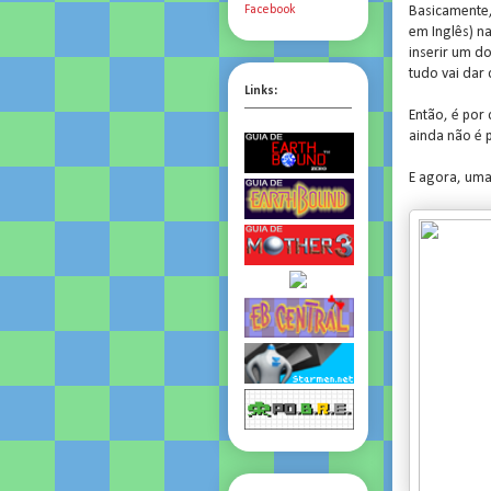
Basicamente, 
Facebook
em Inglês) n
inserir um d
tudo vai dar 
Links:
Então, é por
ainda não é 
E agora, um