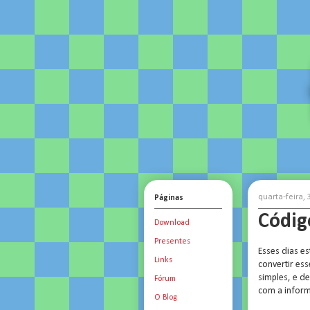
quarta-feira,
Páginas
Códig
Download
Presentes
Esses dias e
Links
convertir es
simples, e de
Fórum
com a infor
O Blog