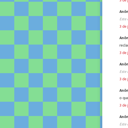
3 de 
Anôn
Este 
3 de 
Anôn
recla
3 de 
Anôn
Este 
3 de 
Anôn
o qu
3 de 
Anôn
Este 