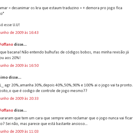
amar = desanimar os kra que estaum traduzino = + demora pro jogo fica
to"
ó esse U.U!
junho de 2009 às 16:43
 Foffano
disse...
 que bacana! Não entendo bulhufas de códigos bobos, mas minha revisão já
ou aos 20%!
junho de 2009 às 16:50
imo disse...
))L_ agr 20%,amanha 30%,depois 40%,50%,90% e 100% ai o jogo vai ta pronto.
osito,o que é codigo de controle de jogo mesmo??
junho de 2009 às 20:33
 Foffano
disse...
epararam que tem um cara que sempre vem reclamar que o jogo nunca vai ficar
o? Sei não, mas parece que está bastante ansioso...
junho de 2009 às 11:03