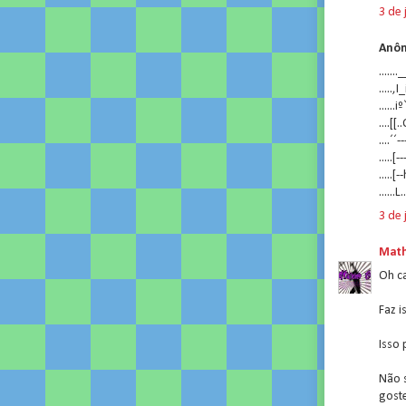
3 de 
Anôn
.......
.....,I
......iº
....[[.
....´´-
.....
.....[-
......
3 de 
Math
Oh ca
Faz i
Isso 
Não s
gost