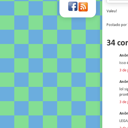
Valeu!
Postado por
34 co
Anôn
Isso 
3 de 
Anôn
lol s
pront
3 de 
Anôn
LEGAA