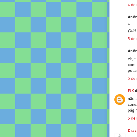
4 de
Anôn
^
Çaiti
5 de
Anôn
Ah,e 
com 
poca
5 de
FLK
d
não s
cone
págin
5 de
Drac