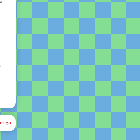
go
s
ntiga