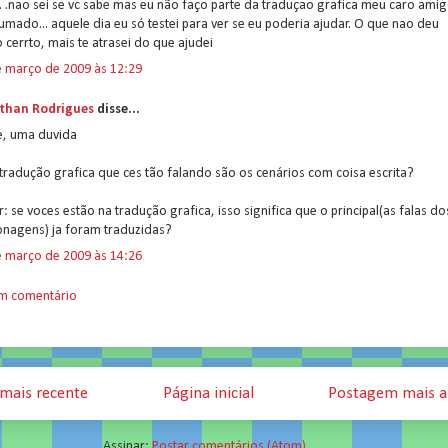
 .. .nao sei se vc sabe mas eu não faço parte da traduçao grafica meu caro ami
mado... aquele dia eu só testei para ver se eu poderia ajudar. O que nao deu
 cerrto, mais te atrasei do que ajudei
e março de 2009 às 12:29
than Rodrigues
disse...
e, uma duvida
tradução grafica que ces tão falando são os cenários com coisa escrita?
r: se voces estão na tradução grafica, isso significa que o principal(as falas do
onagens) ja foram traduzidas?
e março de 2009 às 14:26
um comentário
mais recente
Página inicial
Postagem mais a
Assinar:
Postar comentários (Atom)