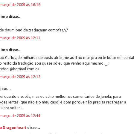
 março de 2009 às 16:16
imo disse...
de daumloud da traduçaum comofas///
 março de 2009 às 12:11
imo disse...
ao Carlos,de milhares de posts atrás,me add no msn pra eu te botar em conta
o resto da tradução,sou quase só eu que venho aqui mesmo ._.:
rideoi@hotmail.com o/
 março de 2009 às 12:13
isse...
ei quanto a vocês, mas eu acho melhor os comentarios de janela, para
xões lentas (que não é o meu caso) é bom porque não precisa recaregar a
a pra voltar...
 março de 2009 às 12:44
o Dragonheart
disse...