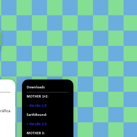
Downloads
MOTHER 1+2:
»
Versão 1.0
ráfica
EarthBound:
»
Versão 1.0
MOTHER 3: