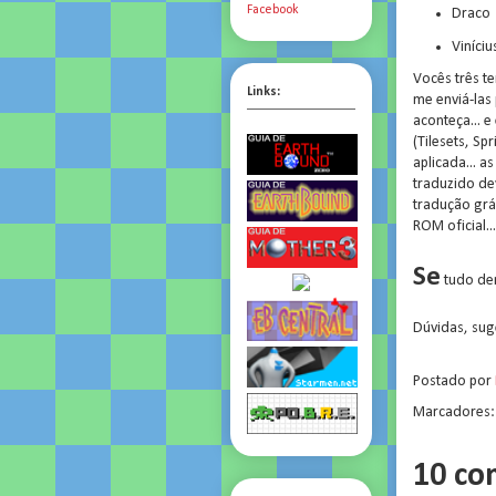
Facebook
Draco
Viníciu
Vocês três t
Links:
me enviá-las 
aconteça... e
(Tilesets, Sp
aplicada... a
traduzido de
tradução grá
ROM oficial...
Se
tudo der
Dúvidas, sug
Postado por
Marcadores
10 co