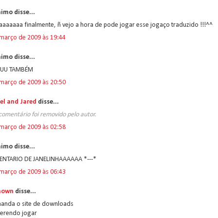
imo disse...
aaaaaa finalmente, ñ vejo a hora de pode jogar esse jogaço traduzido !!!^^
 março de 2009 às 19:44
imo disse...
UUU TAMBÉM
 março de 2009 às 20:50
el and Jared
disse...
comentário foi removido pelo autor.
 março de 2009 às 02:58
imo disse...
NTARIO DE JANELINHAAAAAA *---*
 março de 2009 às 06:43
nown
disse...
anda o site de downloads
uerendo jogar