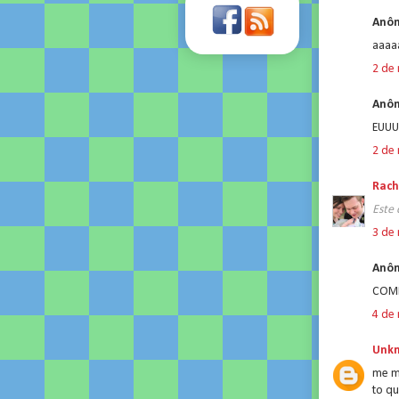
Anôn
aaaaa
2 de
Anôn
EUU
2 de
Rach
Este 
3 de
Anôn
COME
4 de
Unk
me m
to q