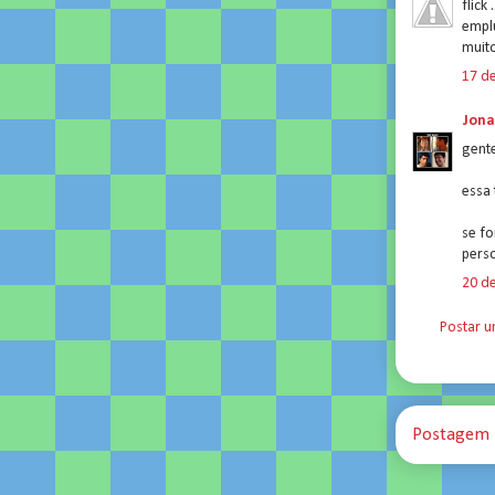
flick
emplu
muito
17 d
Jona
gent
essa 
se fo
pers
20 d
Postar 
Postagem 