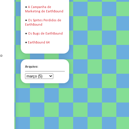
●
A Campanha de
Marketing de EarthBound
●
Os Sprites Perdidos de
EarthBound
●
Os Bugs de EarthBound
●
EarthBound 64
to
Arquivo: