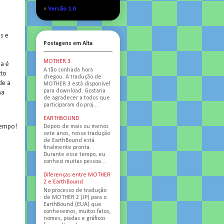
»
Versão 1.0
s e
Postagens em Alta
MOTHER 3
la é
A tão sonhada hora
xto
chegou. A tradução de
de a
MOTHER 3 está disponível
para download. Gostaria
na
de agradecer a todos que
participaram do proj...
EARTHBOUND
tempo!
Depois de mais ou menos
sete anos, nossa tradução
de EarthBound está
finalmente pronta.
Durante esse tempo, eu
conheci muitas pessoa...
Diferenças entre MOTHER
2 e EarthBound
No processo de tradução
de MOTHER 2 (JP) para o
EarthBound (EUA) que
conhecemos, muitos fatos,
nomes, piadas e gráficos