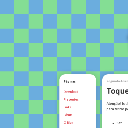
segunda-feir
Páginas
Toque
Download
Presentes
Atenção! tod
Links
para testar p
Fórum
Set
O Blog