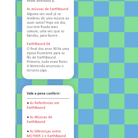
foram alterados p...
As músicas de EarthBound
Alguma vez você já se
lembrou de uma música ao
ouvir outra? Hoje em dia,
isso tem ficado mais
comum, uma vez que as
bandas, para fazere...
EarthBound 64
O final dos anos 90 foi uma
época frustrante para os
fãs de EarthBound.
Primeiro, tudo eram flores.
A Nintendo anunciou o
terceiro jogo...
Vale a pena conferir:
●
As Referências em
EarthBound
●
As Músicas de
EarthBound
●
As Diferenças entre
MOTHER 2 e EarthBound