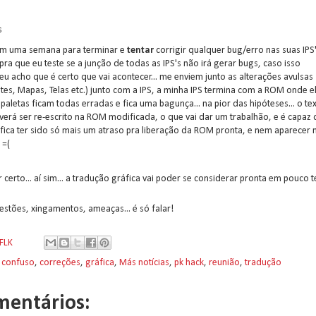
s
em uma semana para terminar e
tentar
corrigir qualquer bug/erro nas suas IPS'
pra que eu teste se a junção de todas as IPS's não irá gerar bugs, caso isso
 eu acho que é certo que vai acontecer... me enviem junto as alterações avulsas
rites, Mapas, Telas etc.) junto com a IPS, a minha IPS termina com a ROM onde e
s paletas ficam todas erradas e fica uma bagunça... na pior das hipóteses... o te
verá ser re-escrito na ROM modificada, o que vai dar um trabalhão, e é capaz 
fica ter sido só mais um atraso pra liberação da ROM pronta, e nem aparecer 
 =(
 certo... aí sim... a tradução gráfica vai poder se considerar pronta em pouco 
estões, xingamentos, ameaças... é só falar!
FLK
:
confuso
,
correções
,
gráfica
,
Más notícias
,
pk hack
,
reunião
,
tradução
mentários: