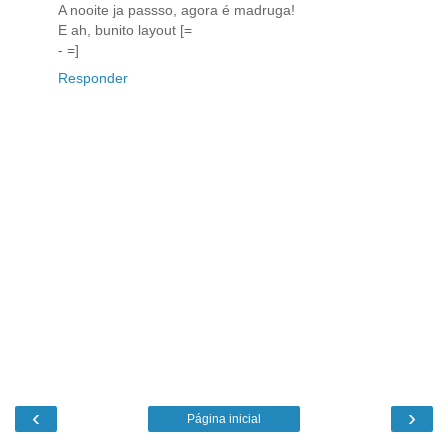
A nooite ja passso, agora é madruga!
E ah, bunito layout [=
- =]
Responder
‹
›
Página inicial