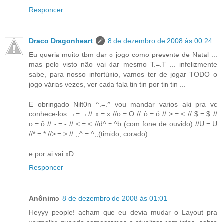
Responder
Draco Dragonheart
8 de dezembro de 2008 às 00:24
Eu queria muito tbm dar o jogo como presente de Natal ...
mas pelo visto não vai dar mesmo T.=.T ... infelizmente
sabe, para nosso infortúnio, vamos ter de jogar TODO o
jogo várias vezes, ver cada fala tin tin por tin tin ...
E obringado Nilt0n ^.=.^ vou mandar varios aki pra vc
conhece-los ¬.=.¬ // x.=.x //o.=.O // ò.=.ó // >.=.< // $.=.$ //
o.=.õ // -.=.- // <.=.< //d^.=.^b (com fone de ouvido) //U.=.U
//*.=.* //>.=.> // ,,^.=.^,,(timido, corado)
e por ai vai xD
Responder
Anônimo
8 de dezembro de 2008 às 01:01
Heyyy people! acham que eu devia mudar o Layout pra