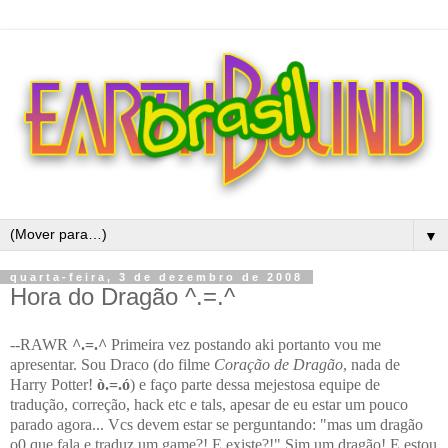
▼
quarta-feira, 3 de dezembro de 2008
Hora do Dragão ^.=.^
--RAWR
^.=.^
Primeira vez postando aki portanto vou me
apresentar. Sou Draco (do filme
Coração de Dragão
, nada de
Harry Potter!
ò.=.ó
) e faço parte dessa mejestosa equipe de
tradução, correção, hack etc e tals, apesar de eu estar um pouco
parado agora... Vcs devem estar se perguntando: "mas um dragão
o0 que fala e traduz um game?! E existe?!" Sim um dragão! E estou