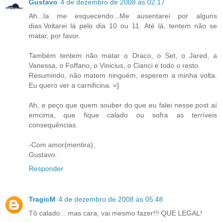
Gustavo
4 de dezembro de 2008 às 02:17
Ah...Ia me esquecendo...Me ausentarei por alguns
dias.Voltarei lá pelo dia 10 ou 11. Até lá, tentem não se
matar, por favor.
Também tentem não matar o Draco, o Set, o Jared, a
Vanessa, o Foffano, o Vinicius, o Cianci e todo o resto.
Resumindo, não matem ninguém, esperem a minha volta.
Eu quero ver a carnificina. =]
Ah, e peço que quem souber do que eu falei nesse post aí
emcima, que fique calado ou sofra as terríveis
consequências.
-Com amor(mentira),
Gustavo.
Responder
TragicM
4 de dezembro de 2008 às 05:48
Tô calado... mas cara, vai mesmo fazer!!! QUE LEGAL!