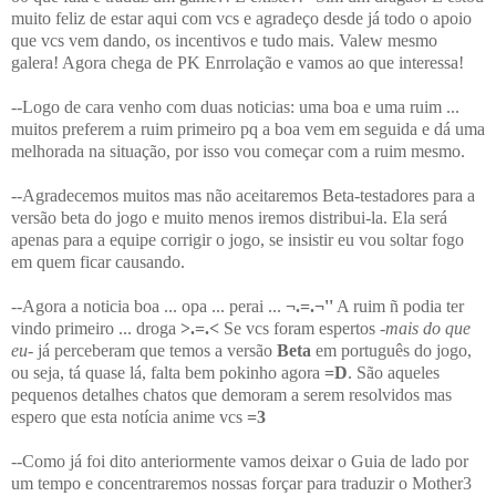
muito feliz de estar aqui com vcs e agradeço desde já todo o apoio
que vcs vem dando, os incentivos e tudo mais. Valew mesmo
galera! Agora chega de PK Enrrolação e vamos ao que interessa!
--Logo de cara venho com duas noticias: uma boa e uma ruim ...
muitos preferem a ruim primeiro pq a boa vem em seguida e dá uma
melhorada na situação, por isso vou começar com a ruim mesmo.
--Agradecemos muitos mas não aceitaremos Beta-testadores para a
versão beta do jogo e muito menos iremos distribui-la. Ela será
apenas para a equipe corrigir o jogo, se insistir eu vou soltar fogo
em quem ficar causando.
--Agora a noticia boa ... opa ... perai ...
¬.=.¬''
A ruim ñ podia ter
vindo primeiro ... droga
>.=.<
Se vcs foram espertos -
mais do que
eu
- já perceberam que temos a versão
Beta
em português do jogo,
ou seja, tá quase lá, falta bem pokinho agora
=D
. São aqueles
pequenos detalhes chatos que demoram a serem resolvidos mas
espero que esta notícia anime vcs
=3
--Como já foi dito anteriormente vamos deixar o Guia de lado por
um tempo e concentraremos nossas forçar para traduzir o Mother3