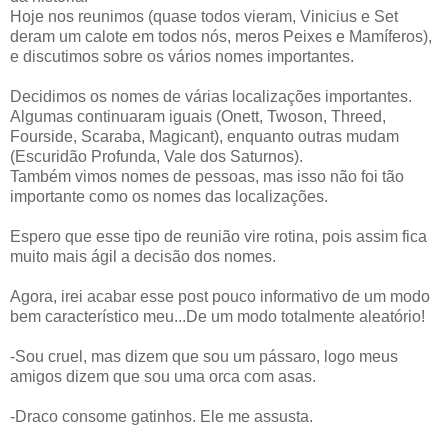
Hoje nos reunimos (quase todos vieram, Vinicius e
Set
deram um calote em todos nós, meros Peixes e Mamíferos),
e discutimos sobre os vários nomes importantes.
Decidimos os nomes de várias localizações importantes.
Algumas
continuaram
iguais (
Onett
,
Twoson
,
Threed
,
Fourside
,
Scaraba
,
Magicant
), enquanto outras mudam
(Escuridão Profunda, Vale dos
Saturnos
).
Também vimos nomes de pessoas, mas isso não foi tão
importante como os nomes das localizações.
Espero que esse tipo de reunião vire rotina, pois assim fica
muito mais ágil a decisão dos nomes.
Agora, irei acabar esse
post
pouco informativo de um modo
bem
característico
meu...De um modo totalmente aleatório!
-Sou cruel, mas dizem que sou um pássaro, logo meus
amigos dizem que sou uma orca com asas.
-
Draco
consome gatinhos. Ele me assusta.