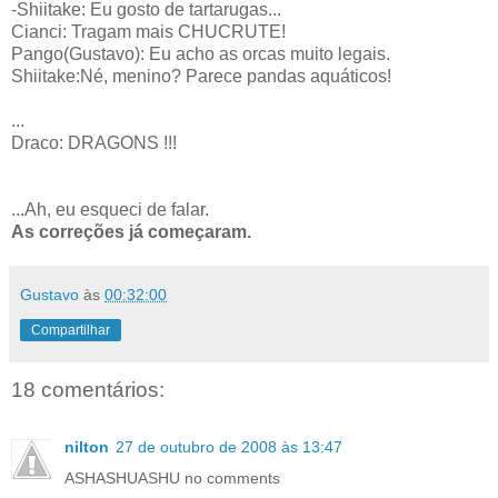
-
Shiitake
: Eu gosto de tartarugas...
Cianci
: Tragam mais CHUCRUTE!
Pango
(Gustavo): Eu acho as orcas muito legais.
Shiitake
:
Né
, menino? Parece
pandas
aquáticos!
...
Draco
:
DRAGONS
!!!
...Ah, eu esqueci de falar.
As correções já começaram.
Gustavo
às
00:32:00
Compartilhar
18 comentários:
nilton
27 de outubro de 2008 às 13:47
ASHASHUASHU no comments