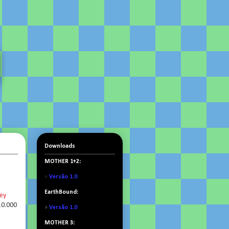
Downloads
MOTHER 1+2:
»
Versão 1.0
EarthBound:
ey
10.000
»
Versão 1.0
MOTHER 3: