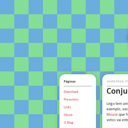
sexta-feira, 
Páginas
Conju
Download
Presentes
Lego tem um 
Links
exemplo, ex
Mouse
que fo
Fórum
votos vai en
O Blog