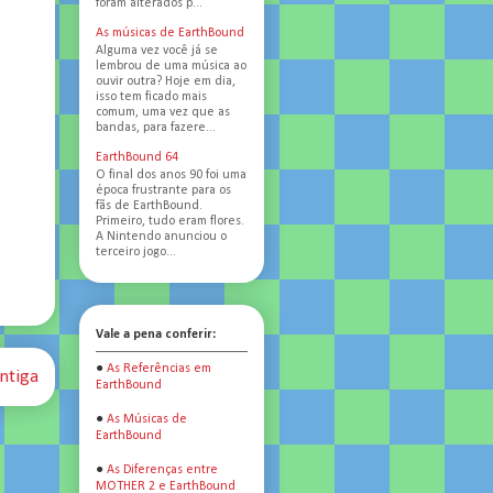
foram alterados p...
As músicas de EarthBound
Alguma vez você já se
lembrou de uma música ao
ouvir outra? Hoje em dia,
isso tem ficado mais
comum, uma vez que as
bandas, para fazere...
EarthBound 64
O final dos anos 90 foi uma
época frustrante para os
fãs de EarthBound.
Primeiro, tudo eram flores.
A Nintendo anunciou o
terceiro jogo...
Vale a pena conferir:
●
As Referências em
ntiga
EarthBound
●
As Músicas de
EarthBound
●
As Diferenças entre
MOTHER 2 e EarthBound