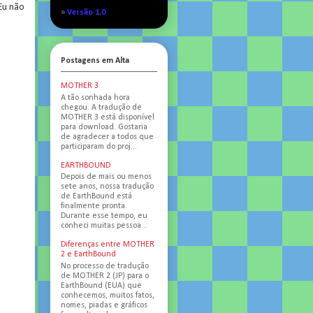
Eu não
»
Versão 1.0
Postagens em Alta
MOTHER 3
A tão sonhada hora
chegou. A tradução de
MOTHER 3 está disponível
para download. Gostaria
de agradecer a todos que
participaram do proj...
EARTHBOUND
Depois de mais ou menos
sete anos, nossa tradução
de EarthBound está
finalmente pronta.
Durante esse tempo, eu
conheci muitas pessoa...
Diferenças entre MOTHER
2 e EarthBound
No processo de tradução
de MOTHER 2 (JP) para o
EarthBound (EUA) que
conhecemos, muitos fatos,
nomes, piadas e gráficos