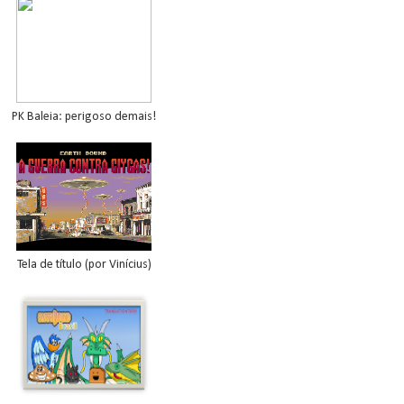
PK Baleia: perigoso demais!
Tela de título (por Vinícius)