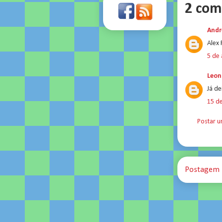
2 com
Andr
Alex 
5 de 
Leon
Já de
15 de
Postar 
Postagem 